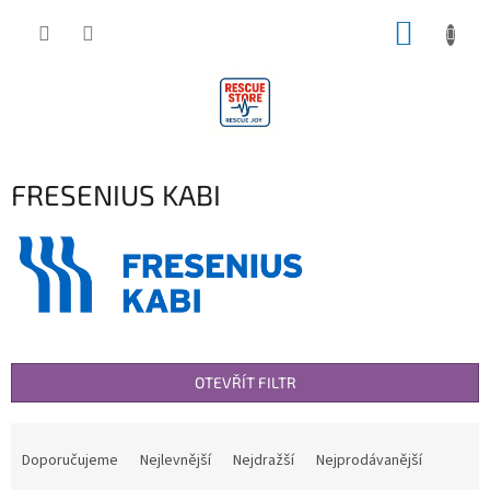
Přejít
NÁKUP
na
obsah
KOŠÍK
FRESENIUS KABI
OTEVŘÍT FILTR
Ř
a
Doporučujeme
Nejlevnější
Nejdražší
Nejprodávanější
z