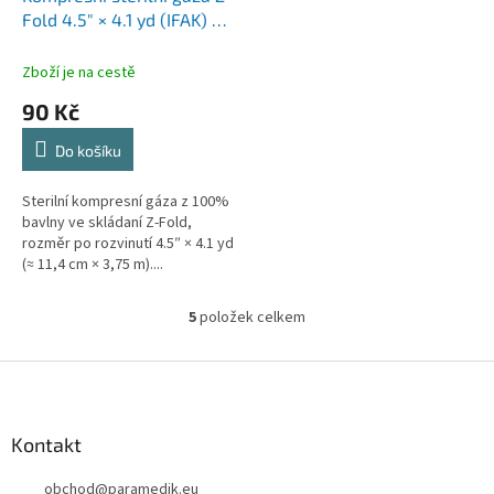
Fold 4.5″ × 4.1 yd (IFAK) –
vakuově baleno
Zboží je na cestě
90 Kč
Do košíku
Sterilní kompresní gáza z 100%
bavlny ve skládaní Z-Fold,
rozměr po rozvinutí 4.5″ × 4.1 yd
(≈ 11,4 cm × 3,75 m)....
5
položek celkem
O
v
l
Z
á
á
d
p
a
a
Kontakt
c
t
í
obchod
@
paramedik.eu
í
p