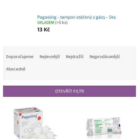
Pagasling - tampon stáčený z gázy - 5ks
SKLADEM
(>5 ks)
13 Kč
Ř
a
Doporučujeme
Nejlevnější
Nejdražší
Nejprodávanější
z
e
Abecedně
n
í
p
OTEVŘÍT FILTR
r
o
V
d
ý
u
p
k
i
t
s
ů