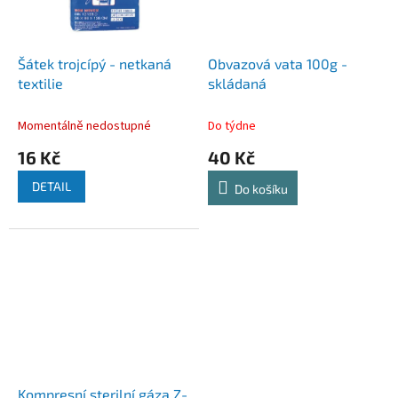
Šátek trojcípý - netkaná
Obvazová vata 100g -
textilie
skládaná
Momentálně nedostupné
Do týdne
16 Kč
40 Kč
DETAIL
Do košíku
Kompresní sterilní gáza Z-