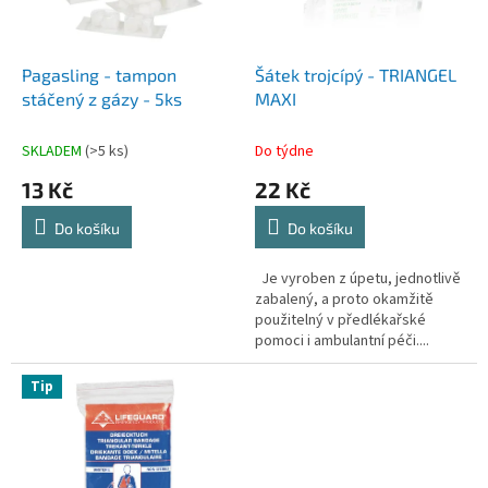
p
r
o
d
Pagasling - tampon
Šátek trojcípý - TRIANGEL
u
stáčený z gázy - 5ks
MAXI
k
t
SKLADEM
(>5 ks)
Do týdne
ů
13 Kč
22 Kč
Do košíku
Do košíku
Je vyroben z úpetu, jednotlivě
zabalený, a proto okamžitě
použitelný v předlékařské
pomoci i ambulantní péči....
Tip