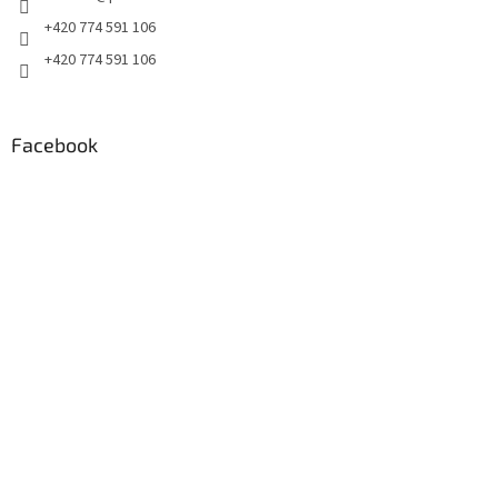
r
+420 774 591 106
v
+420 774 591 106
k
y
v
ý
Facebook
p
i
s
u