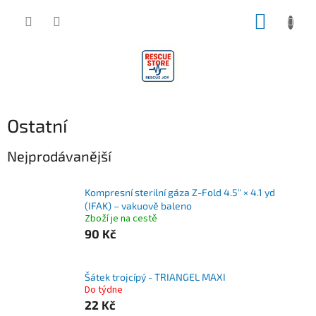
Přejít
NÁKUP
na
obsah
KOŠÍK
Ostatní
Nejprodávanější
Kompresní sterilní gáza Z-Fold 4.5″ × 4.1 yd
(IFAK) – vakuově baleno
Zboží je na cestě
90 Kč
Šátek trojcípý - TRIANGEL MAXI
Do týdne
22 Kč