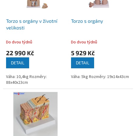
p
r
o
d
Torzo s orgány v životní
Torzo s orgány
u
velikosti
k
t
Do dvou týdnů
Do dvou týdnů
ů
22 990 Kč
5 929 Kč
DETAIL
DETAIL
Váha: 10,4kg Rozměry:
Váha: 5kg Rozměry: 19x14x43cm
88x40x23cm