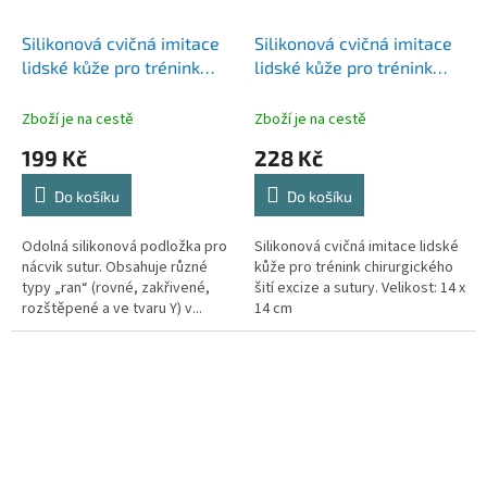
Silikonová cvičná imitace
Silikonová cvičná imitace
lidské kůže pro trénink
lidské kůže pro trénink
chirurgického šití
chirurgického šití excize a
sutury
Zboží je na cestě
Zboží je na cestě
199 Kč
228 Kč
Do košíku
Do košíku
Odolná silikonová podložka pro
Silikonová cvičná imitace lidské
nácvik sutur. Obsahuje různé
kůže pro trénink chirurgického
typy „ran“ (rovné, zakřivené,
šití excize a sutury. Velikost: 14 x
rozštěpené a ve tvaru Y) v...
14 cm