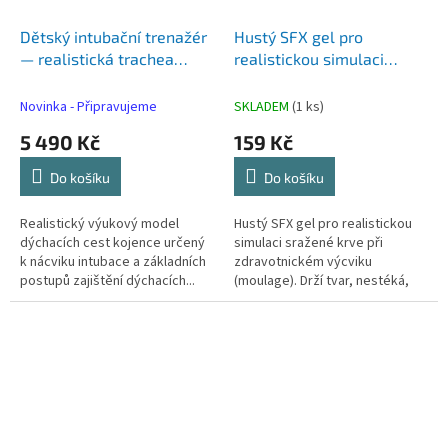
Dětský intubační trenažér
Hustý SFX gel pro
— realistická trachea
realistickou simulaci
(PVC/silikon)
sražené krve
Novinka - Připravujeme
SKLADEM
(1 ks)
5 490 Kč
159 Kč
Do košíku
Do košíku
Realistický výukový model
Hustý SFX gel pro realistickou
dýchacích cest kojence určený
simulaci sražené krve při
k nácviku intubace a základních
zdravotnickém výcviku
postupů zajištění dýchacích...
(moulage). Drží tvar, nestéká,
vhodný...