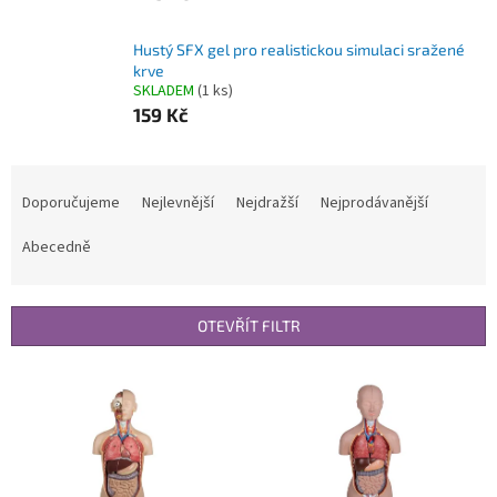
Hustý SFX gel pro realistickou simulaci sražené
krve
SKLADEM
(1 ks)
159 Kč
Ř
a
Doporučujeme
Nejlevnější
Nejdražší
Nejprodávanější
z
e
Abecedně
n
í
p
OTEVŘÍT FILTR
r
o
V
d
ý
u
p
k
i
t
s
ů