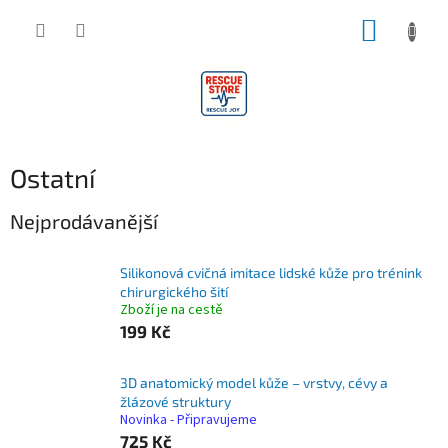
Přejít
NÁKUP
na
obsah
KOŠÍK
Ostatní
Nejprodávanější
Silikonová cvičná imitace lidské kůže pro trénink
chirurgického šití
Zboží je na cestě
199 Kč
3D anatomický model kůže – vrstvy, cévy a
žlázové struktury
Novinka - Připravujeme
725 Kč