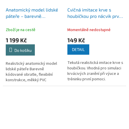
Anatomický model lidské
Cvičná imitace krve s
páteře – barevně
houbičkou pro nácvik první
kódovaný s flexibilní
pomoci
konstrukcí (PVC)
Zboží je na cestě
Momentálně nedostupné
1 199 Kč
149 Kč
DETAIL
Do košíku
Tekutá realistická imitace krve s
Realistický anatomický model
houbičkou. Vhodná pro simulaci
lidské páteře Barevně
krvácivých zranění při výuce a
kódované obratle, flexibilní
tréninku první pomoci.
konstrukce, měkký PVC
materiál....