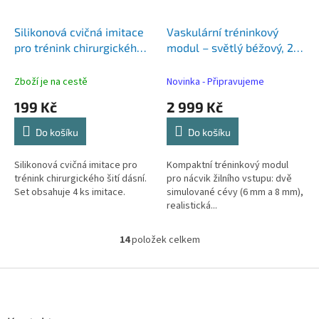
Silikonová cvičná imitace
Vaskulární tréninkový
pro trénink chirurgického
modul – světlý béžový, 2
šití dásní 4ks
simulované cévy (6 mm a
8 mm) pro nácvik
Zboží je na cestě
Novinka - Připravujeme
venepunkce a kanylace
199 Kč
2 999 Kč
Do košíku
Do košíku
Silikonová cvičná imitace pro
Kompaktní tréninkový modul
trénink chirurgického šití dásní.
pro nácvik žilního vstupu: dvě
Set obsahuje 4 ks imitace.
simulované cévy (6 mm a 8 mm),
realistická...
14
položek celkem
O
v
l
Z
á
á
d
p
a