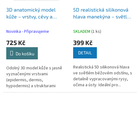
3D anatomický model
5D realistická silikonová
kůže – vrstvy, cévy a
hlava manekýna – světlá
žlázové struktury
béžová, s očima a ústy,
pro trénink tetování a
Novinka - Připravujeme
SKLADEM
(1 ks)
make-up
725 Kč
399 Kč
DETAIL
Do košíku
Realistická 5D silikonová hlava
Odolný 3D model kůže s jasně
ve světlém béžovém odstínu, s
vyznačenými vrstvami
detailně vypracovanými rysy,
(epidermis, dermis,
očima a ústy. Ideální pro...
hypodermis) a strukturami
(cévy, nervy, vlasový...