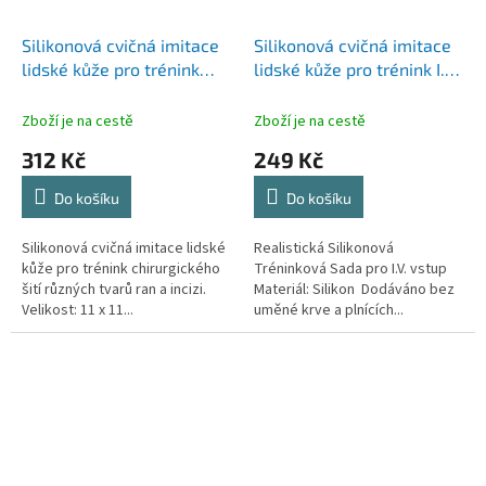
Silikonová cvičná imitace
Silikonová cvičná imitace
lidské kůže pro trénink
lidské kůže pro trénink I.V.
chirurgického šití různých
vstupu
tvarů ran a incizi
Zboží je na cestě
Zboží je na cestě
312 Kč
249 Kč
Do košíku
Do košíku
Silikonová cvičná imitace lidské
Realistická Silikonová
kůže pro trénink chirurgického
Tréninková Sada pro I.V. vstup
šití různých tvarů ran a incizi.
Materiál: Silikon Dodáváno bez
Velikost: 11 x 11...
uměné krve a plnících...