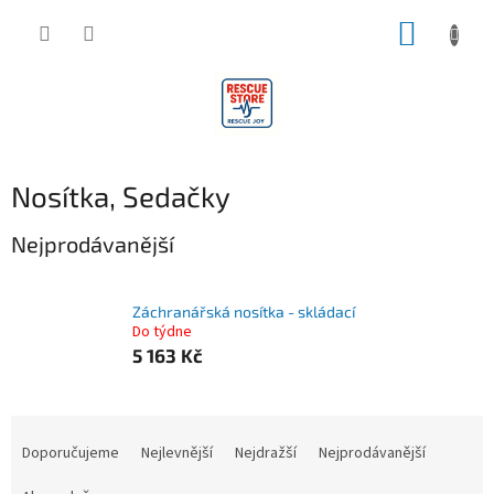
Přejít
NÁKUP
na
obsah
KOŠÍK
Nosítka, Sedačky
Nejprodávanější
Záchranářská nosítka - skládací
Do týdne
5 163 Kč
Ř
a
Doporučujeme
Nejlevnější
Nejdražší
Nejprodávanější
z