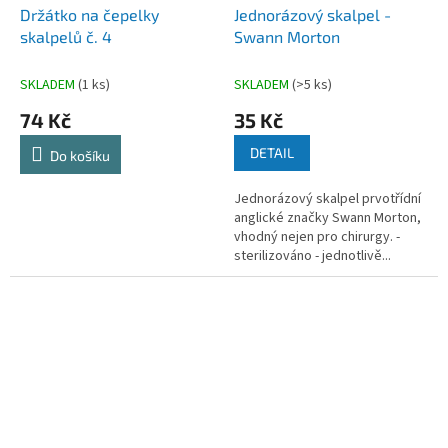
Držátko na čepelky
Jednorázový skalpel -
skalpelů č. 4
Swann Morton
SKLADEM
(1 ks)
SKLADEM
(>5 ks)
74 Kč
35 Kč
DETAIL
Do košíku
Jednorázový skalpel prvotřídní
anglické značky Swann Morton,
vhodný nejen pro chirurgy. -
sterilizováno - jednotlivě...