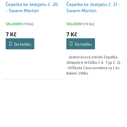
Čepelka ke skalpelu č. 20
Čepelka ke skalpelu č. 21 -
- Swann Morton
Swann Morton
SKLADEM
(>5 ks)
SKLADEM
(>5 ks)
7 Kč
7 Kč
Do košíku
Do košíku
Jednorázová sterilní čepelka
sklapelu k držátku č.4. Typ č. 21
- bříškatá Cena uvedena za 1 ks
Balení: 100ks