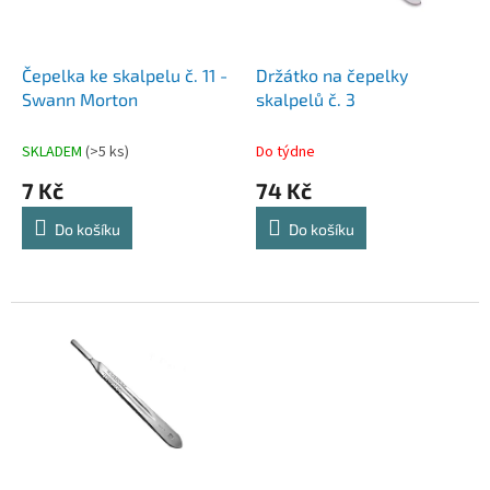
p
r
o
d
Čepelka ke skalpelu č. 11 -
Držátko na čepelky
u
Swann Morton
skalpelů č. 3
k
t
SKLADEM
(>5 ks)
Do týdne
ů
7 Kč
74 Kč
Do košíku
Do košíku