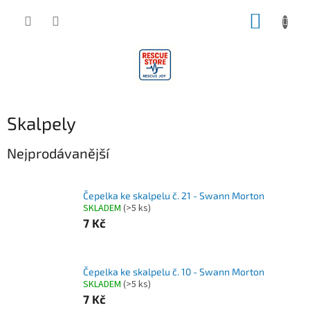
Přejít
NÁKUP
na
obsah
KOŠÍK
Skalpely
Nejprodávanější
Čepelka ke skalpelu č. 21 - Swann Morton
SKLADEM
(>5 ks)
7 Kč
Čepelka ke skalpelu č. 10 - Swann Morton
SKLADEM
(>5 ks)
7 Kč