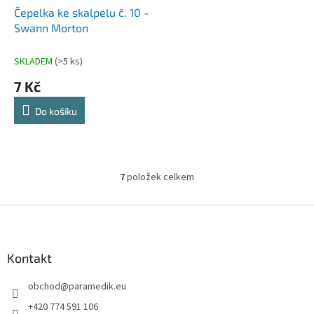
Čepelka ke skalpelu č. 10 -
Swann Morton
SKLADEM
(>5 ks)
7 Kč
Do košíku
7
položek celkem
O
v
l
Z
á
á
d
p
a
a
Kontakt
c
t
í
obchod
@
paramedik.eu
í
p
r
+420 774 591 106