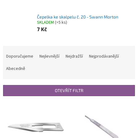
Čepelka ke skalpelu č. 20 - Swann Morton
SKLADEM
(>5 ks)
7 Kč
Ř
a
Doporučujeme
Nejlevnější
Nejdražší
Nejprodávanější
z
e
Abecedně
n
í
p
OTEVŘÍT FILTR
r
o
V
d
ý
u
p
k
i
t
s
ů