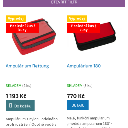
p
OTEVŘÍT FILTR
r
o
V
Výprodej
Výprodej
d
ý
u
Poslední kus /
Poslední kus /
p
kusy
kusy
k
i
t
s
ů
p
r
o
d
Ampulárium Rettung
Ampulárium 180
u
k
t
SKLADEM
(2 ks)
SKLADEM
(3 ks)
ů
1 193 Kč
770 Kč
DETAIL
Do košíku
Malé, funkční ampularium.
Ampulárium z nylonu odolného
„medida ampularium 180“•
proti roztržení Odolné vodě a