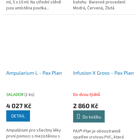
ml, 5 x 10 ml. Na střední stěně
batohu. Barevné provedení:
jsou umístěna poutka...
Modrá, Červená, Žlutá
Ampularium L - Pax Plan
Infusion X Gross - Pax Plan
SKLADEM
(1 ks)
Do dvou týdnů
4 027 Kč
2 860 Kč
DETAIL
Do košíku
Ampulárium pro všechny léky
PAX®-Plan je oboustranně
první pomoci s mezistěnou s
opatřen vrstvou PVC, která