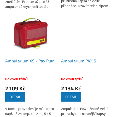
průhledná kapsa na dělící
znečištění Prostor až pro 35
přepážce• uzavíratelné zipem
ampulek různých velikostí...
ze 3 stran•...
Ampularium XS - Pax Plan
Ampulárium PAX S
Do dvou týdnů
Do dvou týdnů
2 109 Kč
2 134 Kč
DETAIL
DETAIL
V tomto provedení je místo pro
Ampulárium PAX středně velké
např. až 24 amp. x 1-2 ml, 5 x 5
pro uchycení na vnější kapsy