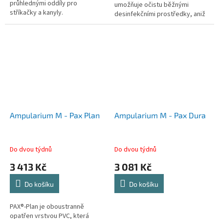
průhlednými oddíly pro
umožňuje očistu běžnými
stříkačky a kanyly.
desinfekčními prostředky, aniž
by se...
Ampularium M - Pax Plan
Ampularium M - Pax Dura
Do dvou týdnů
Do dvou týdnů
3 413 Kč
3 081 Kč
Do košíku
Do košíku
PAX®-Plan je oboustranně
opatřen vrstvou PVC, která