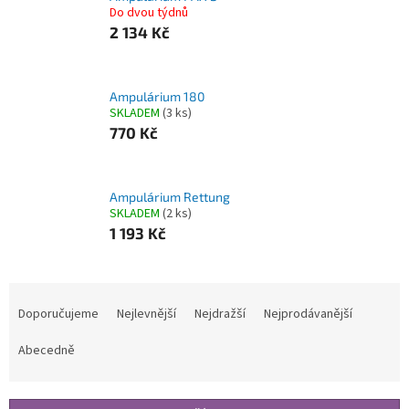
Do dvou týdnů
2 134 Kč
Ampulárium 180
SKLADEM
(3 ks)
770 Kč
Ampulárium Rettung
SKLADEM
(2 ks)
1 193 Kč
Ř
a
Doporučujeme
Nejlevnější
Nejdražší
Nejprodávanější
z
e
Abecedně
n
í