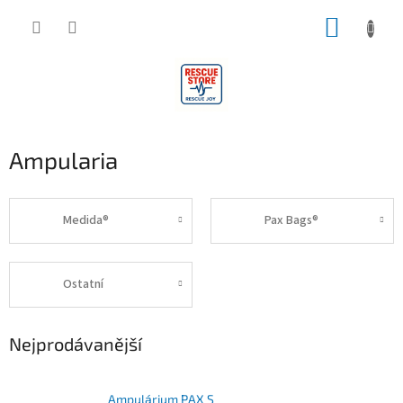
Přejít
NÁKUP
na
obsah
KOŠÍK
Ampularia
Medida®
Pax Bags®
Ostatní
Nejprodávanější
Ampulárium PAX S