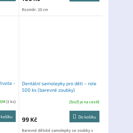
Rozměr: 20 cm
ivota -
Dentální samolepky pro děti – role
500 ks (barevné zoubky)
DEM
(1 ks)
Zboží je na cestě
 košíku
Do košíku
99 Kč
Barevné dětské samolepky se zoubky v