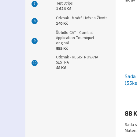
motiv 
Test Strips
1 624 Kč
Odznak - Modrá Hvězda Života
140 Kč
Škrtidlo CAT - Combat
Application Tourniquet -
originál
955 Kč
Odznak - REGISTROVANÁ
SESTRA
48 Kč
Sada 
(55ks
88 
Sada s
Materiá