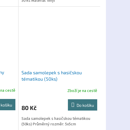
50 ks Materiál: Vinyl
ny
Sada samolepek s hasičskou
tématikou (50ks)
 na cestě
Zboží je na cestě
 košíku
Do košíku
80 Kč
Sada samolepek s hasičskou tématikou
(50ks) Průměrný rozměr: 5x5cm