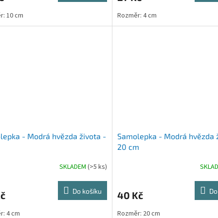
r: 10 cm
Rozměr: 4 cm
epka - Modrá hvězda života -
Samolepka - Modrá hvězda ž
20 cm
SKLADEM
(>5 ks)
SKLA
Do košíku
Do
Kč
40 Kč
r: 4 cm
Rozměr: 20 cm