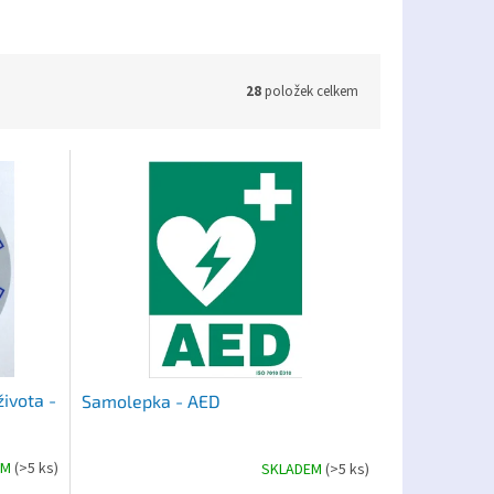
28
položek celkem
ivota -
Samolepka - AED
EM
(>5 ks)
SKLADEM
(>5 ks)