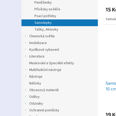
Peněženky
15 K
Přívěsky na klíče
Psací potřeby
Samole
Samolepky
Tašky, Aktovky
Chemická světla
Imobilizace
Kyslíkové vybavení
Literatura
Maskování a Speciální efekty
Multifunkční nástroje
Nástroje
Samol
Nášivky
10 c
Obvazový materiál
Oděvy
Odznaky
Ochranné pomůcky
19 K