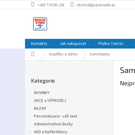
Přejít
+420 774 591 106
obchod@paramedik.eu
na
obsah
Kontakty
Jak nakupovat
Platba Twisto
Domů
Doplňky a dárky
Samolepky
P
Sam
o
Přeskočit
s
Kategorie
kategorie
Nejpr
t
r
NOVINKY
a
AKCE a VÝPRODEJ
n
BAZAR
n
í
Personalizace - váš text
p
Administrativní desky
a
AED a Defibrilátory