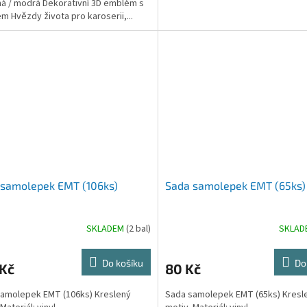
á / modrá Dekorativní 3D emblém s
m Hvězdy života pro karoserii,...
 samolepek EMT (106ks)
Sada samolepek EMT (65ks)
SKLADEM
(2 bal)
SKLA
Do košíku
Do
 Kč
80 Kč
amolepek EMT (106ks) Kreslený
Sada samolepek EMT (65ks) Kresl