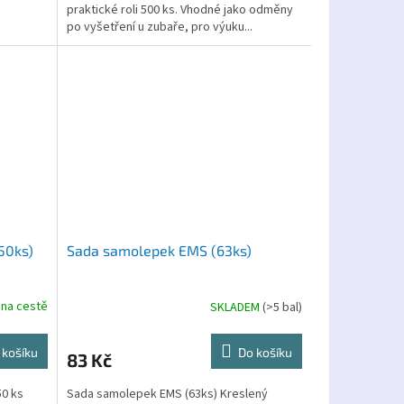
praktické roli 500 ks. Vhodné jako odměny
po vyšetření u zubaře, pro výuku...
50ks)
Sada samolepek EMS (63ks)
 na cestě
SKLADEM
(>5 bal)
 košíku
Do košíku
83 Kč
50 ks
Sada samolepek EMS (63ks) Kreslený