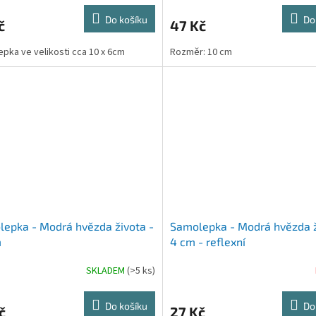
Do košíku
Do
č
47 Kč
pka ve velikosti cca 10 x 6cm
Rozměr: 10 cm
epka - Modrá hvězda života -
Samolepka - Modrá hvězda ž
m
4 cm - reflexní
SKLADEM
(>5 ks)
Do košíku
Do
č
27 Kč