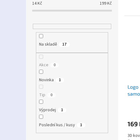
14
Kč
199
Kč
Na skladě
17
Akce
0
Novinka
1
Logo 
samo
Tip
0
Výprodej
1
169 
Poslední kus / kusy
1
3D kov