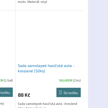
motiv Materiál: vinyl
Sada samolepek hasičská auta -
kreslené (50ks)
DEM
(1 bal)
SKLADEM
(2 ks)
 košíku
Do košíku
88 Kč
ený
Sada samolepek hasičská auta - kreslené