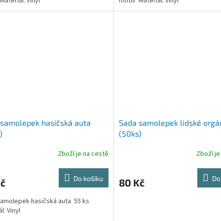
Materiál: vinyl
motiv Materiál: vinyl
samolepek hasičská auta
Sada samolepek lidské orgá
)
(50ks)
Zboží je na cestě
Zboží je
Do košíku
Do
Kč
80 Kč
amolepek hasičská auta 55 ks
l: Vinyl