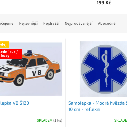
199 Kč
učujeme
Nejlevnější
Nejdražší
Nejprodávanější
Abecedně
odej
ední kus /
kusy
lepka VB Š120
Samolepka - Modrá hvězda ž
10 cm - reflexní
SKLADEM
(1 ks)
SKLAD