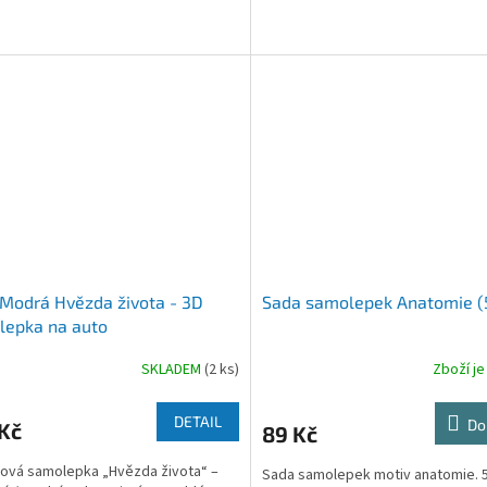
Modrá Hvězda života - 3D
Sada samolepek Anatomie (
lepka na auto
SKLADEM
(2 ks)
Zboží je
DETAIL
Do
Kč
89 Kč
ová samolepka „Hvězda života“ –
Sada samolepek motiv anatomie. 