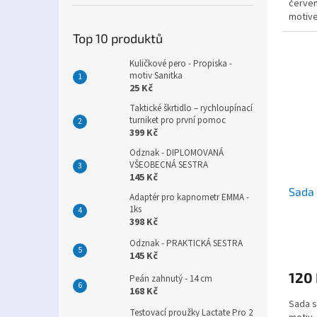
červen
motive
Top 10 produktů
Kuličkové pero - Propiska -
motiv Sanitka
25 Kč
Taktické škrtidlo – rychloupínací
turniket pro první pomoc
399 Kč
Odznak - DIPLOMOVANÁ
VŠEOBECNÁ SESTRA
145 Kč
Sada
Adaptér pro kapnometr EMMA -
1ks
398 Kč
Odznak - PRAKTICKÁ SESTRA
145 Kč
120
Peán zahnutý - 14 cm
168 Kč
Sada s
Testovací proužky Lactate Pro 2