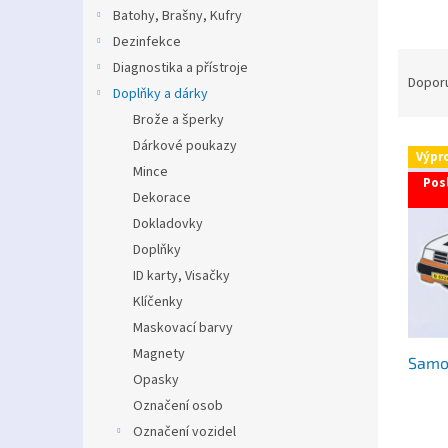
n
Batohy, Brašny, Kufry
e
Dezinfekce
l
Ř
Diagnostika a přístroje
a
Dopor
Doplňky a dárky
z
Brože a šperky
e
V
n
Dárkové poukazy
Výpr
ý
í
Mince
Posl
p
p
Dekorace
i
r
Dokladovky
s
o
Doplňky
p
d
ID karty, Visačky
r
u
o
k
Klíčenky
d
t
Maskovací barvy
u
ů
Magnety
Samo
k
Opasky
t
Označení osob
ů
Označení vozidel