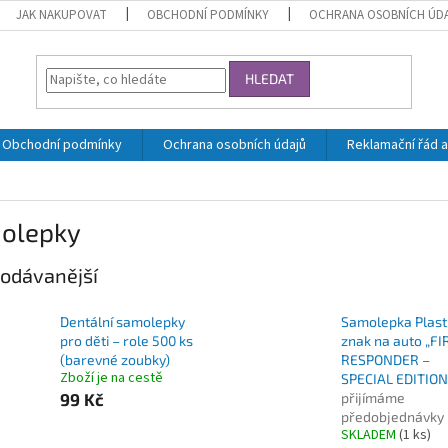
JAK NAKUPOVAT
OBCHODNÍ PODMÍNKY
OCHRANA OSOBNÍCH ÚD
HLEDAT
Obchodní podmínky
Ochrana osobních údajů
Reklamační řád a
olepky
odávanější
Dentální samolepky
Samolepka Plast
pro děti – role 500 ks
znak na auto „FI
(barevné zoubky)
RESPONDER –
Zboží je na cestě
SPECIAL EDITION
99 Kč
přijímáme
předobjednávky
SKLADEM
(1 ks)