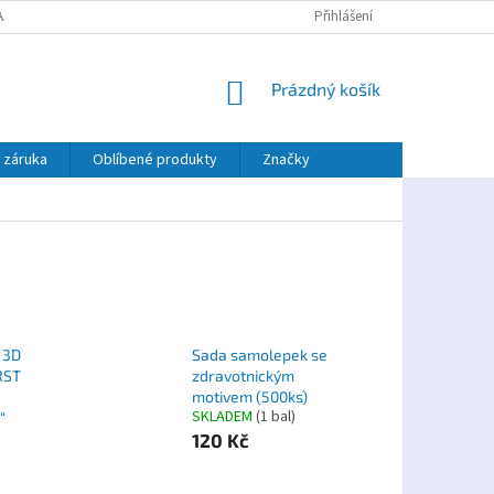
AJŮ
PLATBA TWISTO
Přihlášení
NÁKUPNÍ
Prázdný košík
KOŠÍK
 záruka
Oblíbené produkty
Značky
 3D
Sada samolepek se
RST
zdravotnickým
motivem (500ks)
SKLADEM
(1 bal)
“
120 Kč