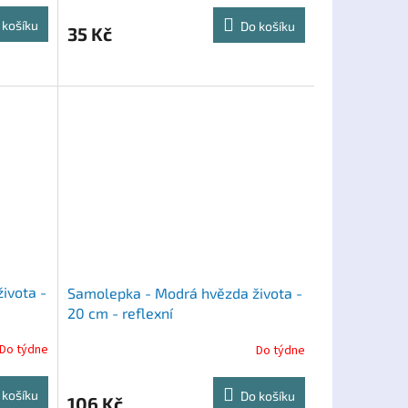
 košíku
Do košíku
35 Kč
ivota -
Samolepka - Modrá hvězda života -
20 cm - reflexní
Do týdne
Do týdne
 košíku
Do košíku
106 Kč