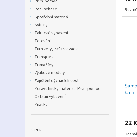
První pomoc
Resuscitace
Rozmě
Spotřební materiál
Svítilny
Taktické vybavení
Tetování
Turnikety, zaškrcovadla
Transport
Trenažéry
Výukové modely
Zajištění dýchacích cest
Samol
Zdravotnický materiál | První pomoc
4 cm
Ostatní vybavení
Značky
22 
Cena
Rozmě