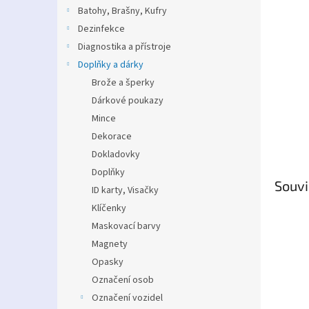
n
Batohy, Brašny, Kufry
e
Dezinfekce
l
Diagnostika a přístroje
Doplňky a dárky
Brože a šperky
Dárkové poukazy
Mince
Dekorace
Dokladovky
Doplňky
Souvi
ID karty, Visačky
Klíčenky
Maskovací barvy
Magnety
Opasky
Označení osob
Označení vozidel