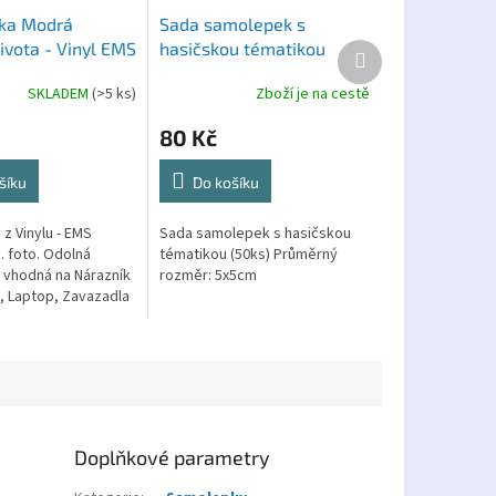
ka Modrá
Sada samolepek s
ivota - Vinyl EMS
hasičskou tématikou
Další
produkt
(50ks)
SKLADEM
(>5 ks)
Zboží je na cestě
80 Kč
šíku
Do košíku
z Vinylu - EMS
Sada samolepek s hasičskou
. foto. Odolná
tématikou (50ks) Průměrný
vhodná na Nárazník
rozměr: 5x5cm
, Laptop, Zavazadla
Doplňkové parametry