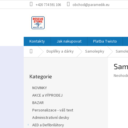
Přejít
+420 774 591 106
obchod@paramedik.eu
na
obsah
Kontakty
Jak nakupovat
Platba Twisto
Domů
Doplňky a dárky
Samolepky
Samole
P
Sam
o
Přeskočit
s
Průměr
Neohod
Kategorie
kategorie
t
hodnoce
r
produkt
NOVINKY
a
je
AKCE a VÝPRODEJ
0,0
n
z
BAZAR
n
5
í
Personalizace - váš text
hvězdič
p
Administrativní desky
a
AED a Defibrilátory