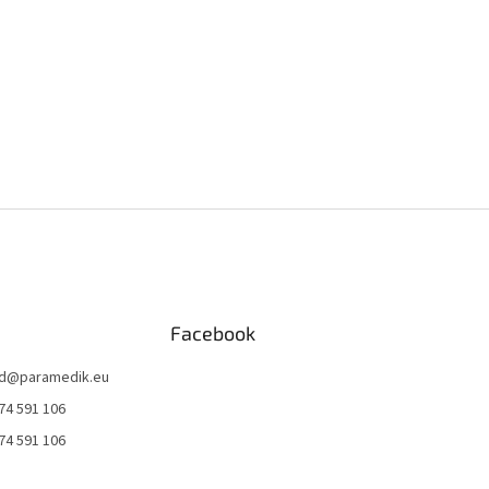
Facebook
d
@
paramedik.eu
74 591 106
74 591 106