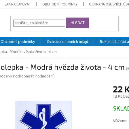
JAK NAKUPOVAT
OBCHODNÍ PODMÍNKY
OCHRANA OSOBNÍCH ÚD
HLEDAT
Obchodní podmínky
Ochrana osobních údajů
Reklamační řád a
pka - Modrá hvězda života - 4 cm
olepka - Modrá hvězda života - 4 cm
S
né
noceno
Podrobnosti hodnocení
ní
22 
u
18 Kč be
Měrná
SKLA
cena:
ek.
Můžeme d