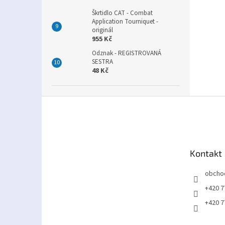
Škrtidlo CAT - Combat
Application Tourniquet -
originál
955 Kč
Odznak - REGISTROVANÁ
SESTRA
48 Kč
Z
á
p
a
t
Kontakt
í
obcho
+420 7
+420 7