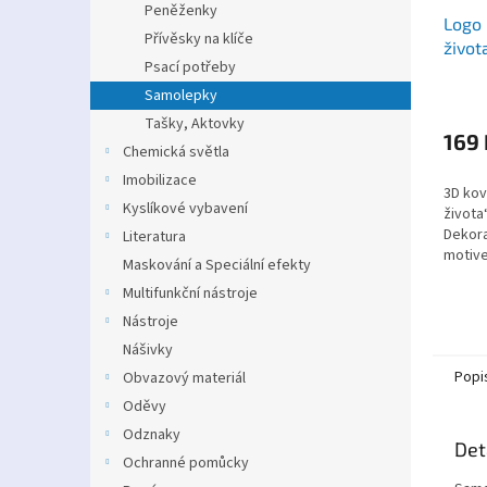
Peněženky
Logo
Přívěsky na klíče
život
Psací potřeby
auto
Samolepky
Tašky, Aktovky
169 
Chemická světla
Imobilizace
3D ko
Kyslíkové vybavení
života
Dekora
Literatura
motive
Maskování a Speciální efekty
karoser
Multifunkční nástroje
Nástroje
Nášivky
Popi
Obvazový materiál
Oděvy
Odznaky
Det
Ochranné pomůcky