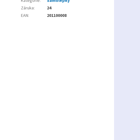
Kategorie
:
Samolepky
Záruka
:
24
EAN
:
201100008