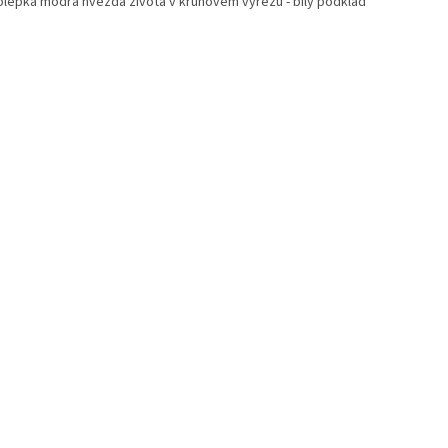
lepka modrá hvěžda života v kruhovém výřezu - bílý podklad