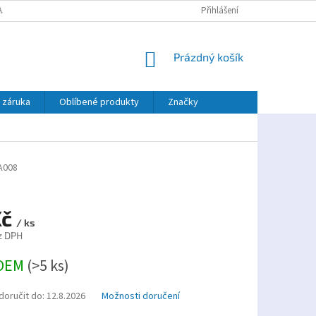
AJŮ
PLATBA TWISTO
Přihlášení
NÁKUPNÍ
Prázdný košík
KOŠÍK
 záruka
Oblíbené produkty
Značky
A008
Kč
/ ks
z DPH
DEM
(>5 ks)
oručit do:
12.8.2026
Možnosti doručení