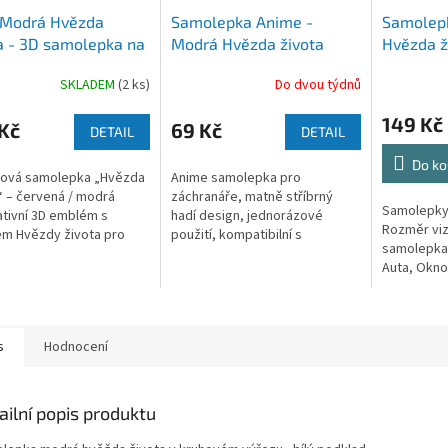
 Modrá Hvězda
Samolepka Anime -
Samolep
a - 3D samolepka na
Modrá Hvězda života
Hvězda ž
SKLADEM
(2 ks)
Do dvou týdnů
149 Kč
Kč
69 Kč
DETAIL
DETAIL
Do ko
vová samolepka „Hvězda
Anime samolepka pro
“ – červená / modrá
záchranáře, matně stříbrný
Samolepky 
tivní 3D emblém s
hadí design, jednorázové
Rozměr viz
m Hvězdy života pro
použití, kompatibilní s
samolepka 
ii,...
plastovými povrchy....
Auta, Okno
nebo...
s
Hodnocení
ailní popis produktu