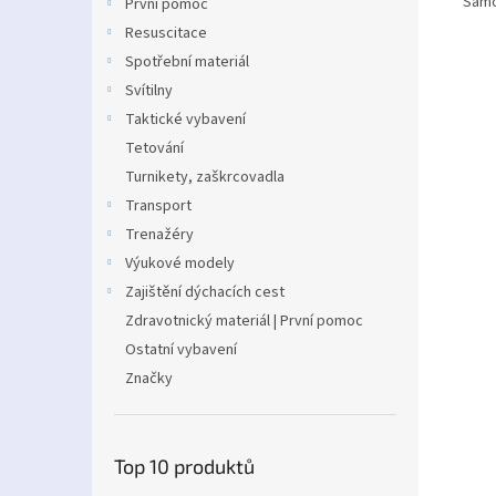
Samo
První pomoc
Resuscitace
Spotřební materiál
Svítilny
Taktické vybavení
Tetování
Turnikety, zaškrcovadla
Transport
Trenažéry
Výukové modely
Zajištění dýchacích cest
Zdravotnický materiál | První pomoc
Ostatní vybavení
Značky
Top 10 produktů