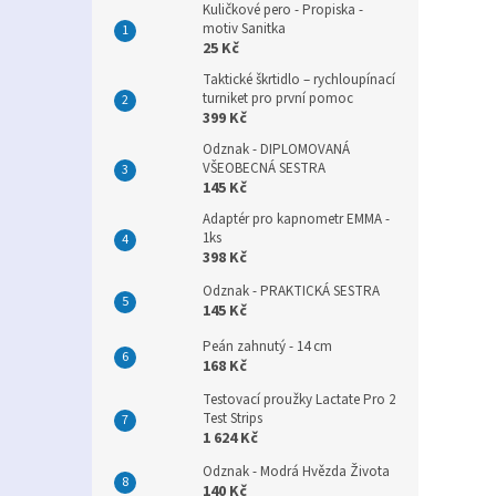
Kuličkové pero - Propiska -
motiv Sanitka
25 Kč
Taktické škrtidlo – rychloupínací
turniket pro první pomoc
399 Kč
Odznak - DIPLOMOVANÁ
VŠEOBECNÁ SESTRA
145 Kč
Adaptér pro kapnometr EMMA -
1ks
398 Kč
Odznak - PRAKTICKÁ SESTRA
145 Kč
Peán zahnutý - 14 cm
168 Kč
Testovací proužky Lactate Pro 2
Test Strips
1 624 Kč
Odznak - Modrá Hvězda Života
140 Kč