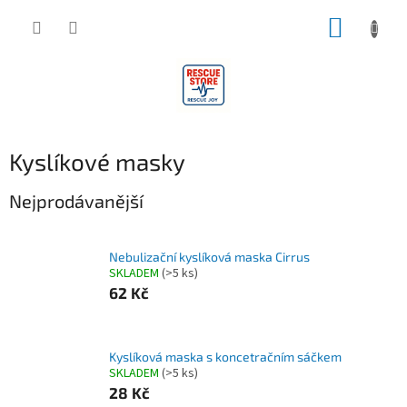
Přejít
NÁKUP
na
obsah
KOŠÍK
Kyslíkové masky
Nejprodávanější
Nebulizační kyslíková maska Cirrus
SKLADEM
(>5 ks)
62 Kč
Kyslíková maska s koncetračním sáčkem
SKLADEM
(>5 ks)
28 Kč