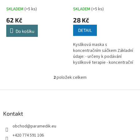
k
t
SKLADEM
(>5 ks)
SKLADEM
(>5 ks)
ů
62 Kč
28 Kč
DETAIL
Do košíku
Kyslíková maska s
koncentračním sáčkem Základní
údaje: - určeny k podávání
kyslíkové terapie - koncentrační
sáček -...
2
položek celkem
O
v
l
Z
á
á
d
p
a
a
Kontakt
c
t
í
obchod
@
paramedik.eu
í
p
r
+420 774 591 106
v