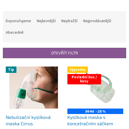
Ř
a
Doporučujeme
Nejlevnější
Nejdražší
Nejprodávanější
z
e
Abecedně
n
í
p
OTEVŘÍT FILTR
r
o
V
Tip
Výprodej
d
ý
u
Poslední kus /
p
kusy
k
i
t
s
ů
p
r
o
39 Kč
–28 %
d
Nebulizační kyslíková
Kyslíková maska s
u
maska Cirrus
koncetračním sáčkem