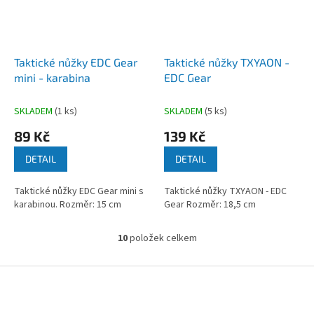
Taktické nůžky EDC Gear
Taktické nůžky TXYAON -
mini - karabina
EDC Gear
SKLADEM
(1 ks)
SKLADEM
(5 ks)
89 Kč
139 Kč
DETAIL
DETAIL
Taktické nůžky EDC Gear mini s
Taktické nůžky TXYAON - EDC
karabinou. Rozměr: 15 cm
Gear Rozměr: 18,5 cm
10
položek celkem
O
v
l
Z
á
á
d
p
a