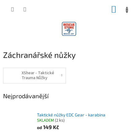
Přejít
NÁKUP
na
obsah
KOŠÍK
Záchranářské nůžky
XShear - Taktické
Trauma Nůžky
Nejprodávanější
Taktické nůžky EDC Gear - karabina
SKLADEM
(2 ks)
149 Kč
od