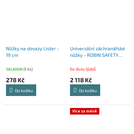
Nůžky na obvazy Lister -
Univerzální záchranářské
19 cm
nůžky - ROBIN SAFETY
BOY
SKLADEM
(5 ks)
Do dvou týdnů
278 Kč
2 118 Kč
Do košíku
Do košíku
Více za méně