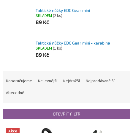
Taktické nůžky EDC Gear mini
SKLADEM
(2 ks)
89 Kč
Taktické nůžky EDC Gear mini - karabina
SKLADEM
(1 ks)
89 Kč
Ř
a
Doporučujeme
Nejlevnější
Nejdražší
Nejprodávanější
z
e
Abecedně
n
í
p
OTEVŘÍT FILTR
r
o
V
Akce
d