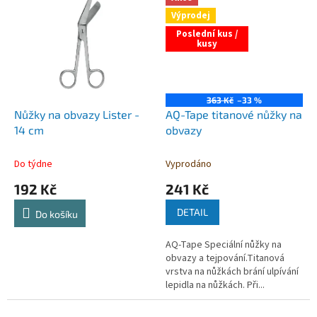
Výprodej
Poslední kus /
kusy
363 Kč
–33 %
Nůžky na obvazy Lister -
AQ-Tape titanové nůžky na
14 cm
obvazy
Do týdne
Vyprodáno
192 Kč
241 Kč
DETAIL
Do košíku
AQ-Tape Speciální nůžky na
obvazy a tejpování.Titanová
vrstva na nůžkách brání ulpívání
lepidla na nůžkách. Při...