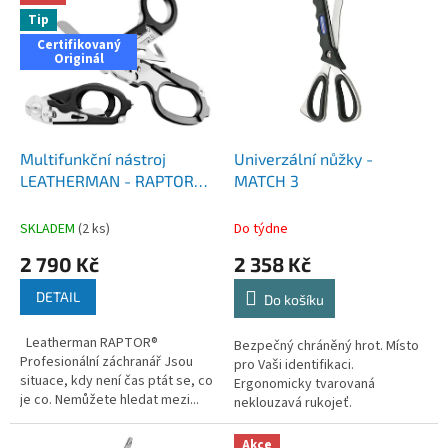
ý
u
Tip
p
k
Certifikovaný
i
Originál
t
s
ů
p
r
o
d
Multifunkční nástroj
Univerzální nůžky -
u
LEATHERMAN - RAPTOR
MATCH 3
k
Emergency Medical
t
Multitool
SKLADEM
(2 ks)
Do týdne
ů
2 790 Kč
2 358 Kč
DETAIL
Do košíku
Leatherman RAPTOR®
Bezpečný chráněný hrot. Místo
Profesionální záchranář Jsou
pro Vaši identifikaci.
situace, kdy není čas ptát se, co
Ergonomicky tvarovaná
je co. Nemůžete hledat mezi...
neklouzavá rukojeť.
Bezpečnostní...
Akce