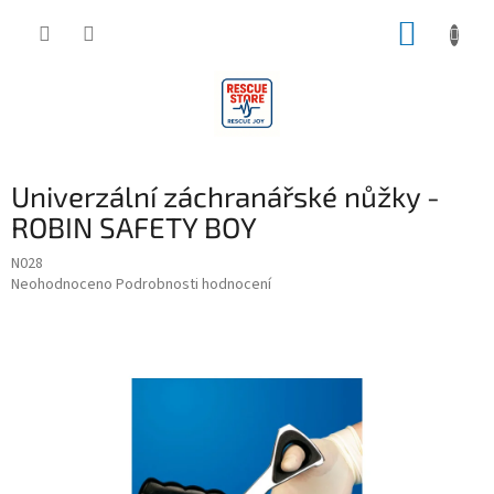
Přejít
NÁKUP
na
obsah
KOŠÍK
Univerzální záchranářské nůžky -
ROBIN SAFETY BOY
N028
Průměrné
Neohodnoceno
Podrobnosti hodnocení
hodnocení
produktu
je
0,0
z
5
hvězdiček.