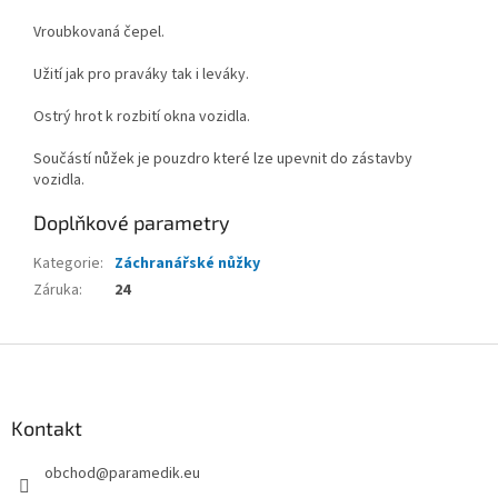
Vroubkovaná čepel.
Užití jak pro praváky tak i leváky.
Ostrý hrot k rozbití okna vozidla.
Součástí nůžek je pouzdro které lze upevnit do zástavby
vozidla.
Doplňkové parametry
Kategorie
:
Záchranářské nůžky
Záruka
:
24
Z
á
p
a
Kontakt
t
obchod
@
paramedik.eu
í