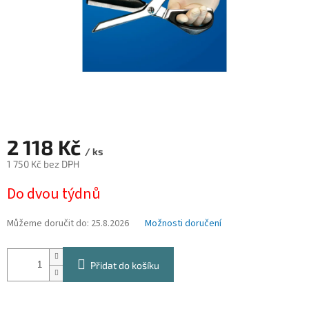
2 118 Kč
/ ks
1 750 Kč bez DPH
Měrná
Do dvou týdnů
cena:
Můžeme doručit do:
25.8.2026
Možnosti doručení
Přidat do košíku