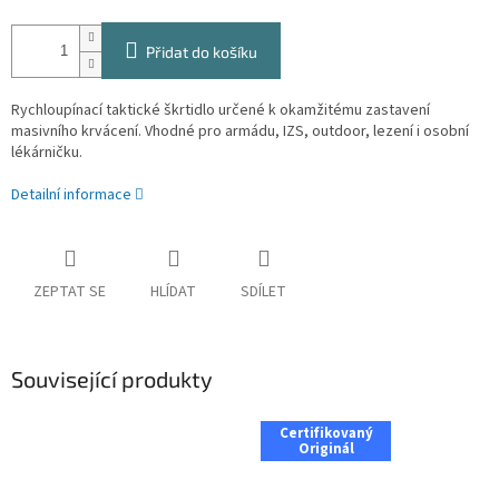
Přidat do košíku
Rychloupínací taktické škrtidlo určené k okamžitému zastavení
masivního krvácení. Vhodné pro armádu, IZS, outdoor, lezení i osobní
lékárničku.
Detailní informace
ZEPTAT SE
HLÍDAT
SDÍLET
Související produkty
Certifikovaný
Originál