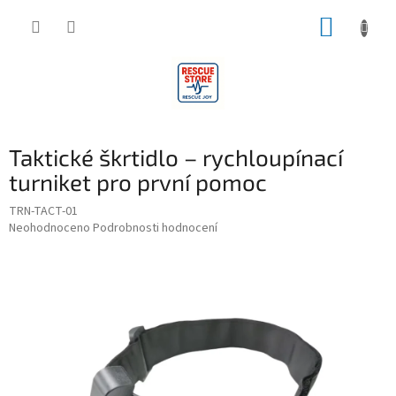
Přejít
NÁKUP
na
obsah
KOŠÍK
Taktické škrtidlo – rychloupínací
turniket pro první pomoc
TRN-TACT-01
Průměrné
Neohodnoceno
Podrobnosti hodnocení
hodnocení
produktu
je
0,0
z
5
hvězdiček.