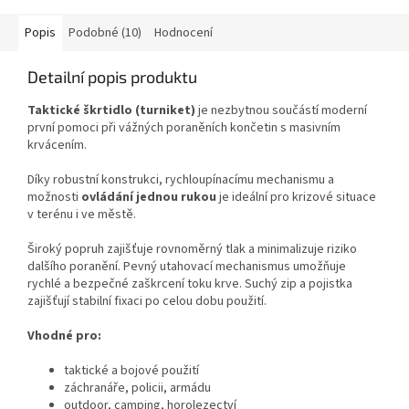
Popis
Podobné (10)
Hodnocení
Detailní popis produktu
Taktické škrtidlo (turniket)
je nezbytnou součástí moderní
první pomoci při vážných poraněních končetin s masivním
krvácením.
Díky robustní konstrukci, rychloupínacímu mechanismu a
možnosti
ovládání jednou rukou
je ideální pro krizové situace
v terénu i ve městě.
Široký popruh zajišťuje rovnoměrný tlak a minimalizuje riziko
dalšího poranění. Pevný utahovací mechanismus umožňuje
rychlé a bezpečné zaškrcení toku krve. Suchý zip a pojistka
zajišťují stabilní fixaci po celou dobu použití.
Vhodné pro:
taktické a bojové použití
záchranáře, policii, armádu
outdoor, camping, horolezectví