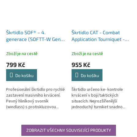
Škrtidlo SOF® – 4.
Škrtidlo CAT - Combat
generace (SOFTT-W Gen
Application Tourniquet -
4), taktický turniket s
originál
hliníkovým svorníkem –
Zboží je na cestě
Zboží je na cestě
černé
799 Kč
955 Kč
Do košíku
Do košíku
Profesionální škrtidlo pro rychlé
Škrtidlo určeno ke- kontrole
zastavení masivního krvácení.
krvácení v boji/taktických
Pevný hliníkový svorník
situacích. Nejrozšířenější
(windlass) s protiskluzovou...
jednoduchý turniket snadno...
ZOBRAZIT VŠECHNY SOUVISEJÍCÍ PRODUKTY