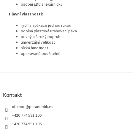
osobní EDC a lékárničky
Hlavní vlastnosti:
rychlá aplikace jednou rukou
odolná plastová utahovací páka
pevný a široký popruh
univerzální velikost
nízká hmotnost
opakovaně použitelné
Z
á
p
a
Kontakt
t
obchod
@
paramedik.eu
í
+420 774 591 106
+420 774 591 106