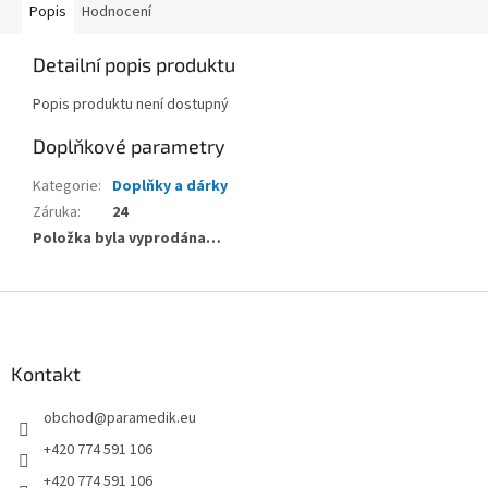
Popis
Hodnocení
Detailní popis produktu
Popis produktu není dostupný
Doplňkové parametry
Kategorie
:
Doplňky a dárky
Záruka
:
24
Položka byla vyprodána…
Z
á
p
a
Kontakt
t
obchod
@
paramedik.eu
í
+420 774 591 106
+420 774 591 106