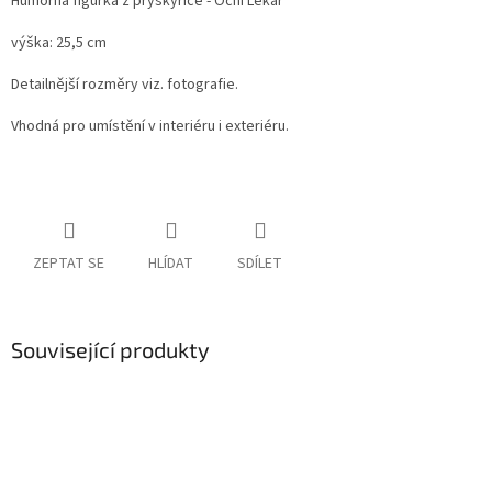
Humorná figurka z pryskyřice - Oční Lékař
výška: 25,5 cm
Detailnější rozměry viz. fotografie.
Vhodná pro umístění v interiéru i exteriéru.
ZEPTAT SE
HLÍDAT
SDÍLET
Související produkty