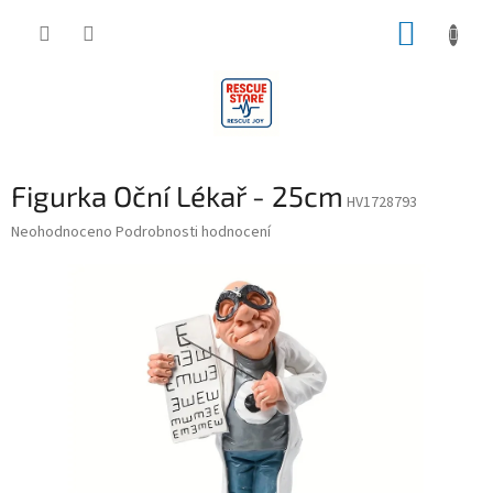
Přejít
NÁKUP
na
obsah
KOŠÍK
Figurka Oční Lékař - 25cm
HV1728793
Průměrné
Neohodnoceno
Podrobnosti hodnocení
hodnocení
produktu
je
0,0
z
5
hvězdiček.