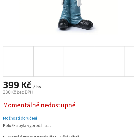
399 Kč
/ ks
330 Kč bez DPH
Měrná
Momentálně nedostupné
cena:
Možnosti doručení
Položka byla vyprodána…