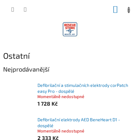
Přejít
NÁKUP
na
obsah
KOŠÍK
Ostatní
Nejprodávanější
Defibrilační a stimulačních elektrody corPatch
easy Pro - dospělé
Momentálně nedostupné
1 728 Kč
Defibrilační elektrody AED BeneHeart D1 -
dospělé
Momentálně nedostupné
2 333 Kč