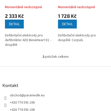
k
Pro - dospělé
t
Momentálně nedostupné
Momentálně nedostupné
ů
2 333 Kč
1 728 Kč
DETAIL
DETAIL
Defibrilační elektrody pro
Defibrilační elektrody pro
defibrilátor AED BeneHeart D1 -
dospělé: Corpuls
dospělé
2
položek celkem
O
v
l
Z
á
á
d
p
a
a
Kontakt
c
t
í
obchod
@
paramedik.eu
í
p
r
+420 774 591 106
v
+420 774 591 106
k