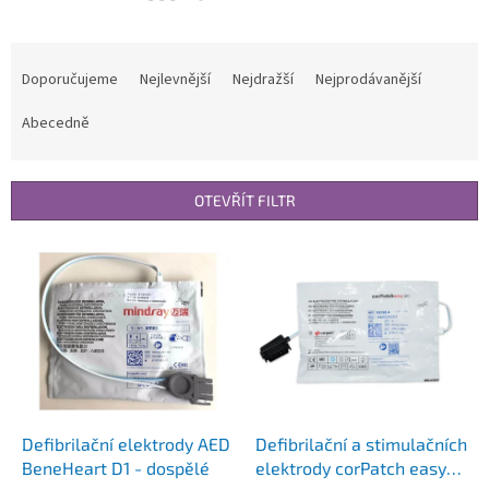
Ř
a
Doporučujeme
Nejlevnější
Nejdražší
Nejprodávanější
z
e
Abecedně
n
í
p
OTEVŘÍT FILTR
r
o
V
d
ý
u
p
k
i
t
s
ů
p
r
o
d
Defibrilační elektrody AED
Defibrilační a stimulačních
u
BeneHeart D1 - dospělé
elektrody corPatch easy