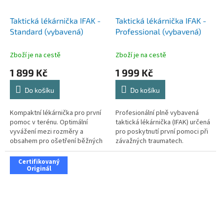
Taktická lékárnička IFAK -
Taktická lékárnička IFAK -
Standard (vybavená)
Professional (vybavená)
Zboží je na cestě
Zboží je na cestě
1 899 Kč
1 999 Kč
Do košíku
Do košíku
Kompaktní lékárnička pro první
Profesionální plně vybavená
pomoc v terénu. Optimální
taktická lékárnička (IFAK) určená
vyvážení mezi rozměry a
pro poskytnutí první pomoci při
obsahem pro ošetření běžných
závažných traumatech.
i...
Certifikovaný
Originál