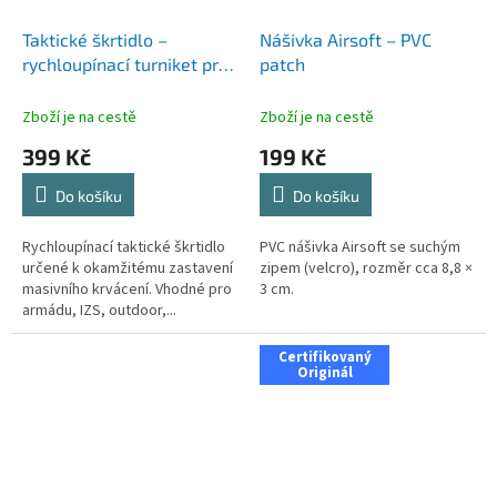
Taktické škrtidlo –
Nášivka Airsoft – PVC
rychloupínací turniket pro
patch
první pomoc
Zboží je na cestě
Zboží je na cestě
399 Kč
199 Kč
Do košíku
Do košíku
Rychloupínací taktické škrtidlo
PVC nášivka Airsoft se suchým
určené k okamžitému zastavení
zipem (velcro), rozměr cca 8,8 ×
masivního krvácení. Vhodné pro
3 cm.
armádu, IZS, outdoor,...
Certifikovaný
Originál