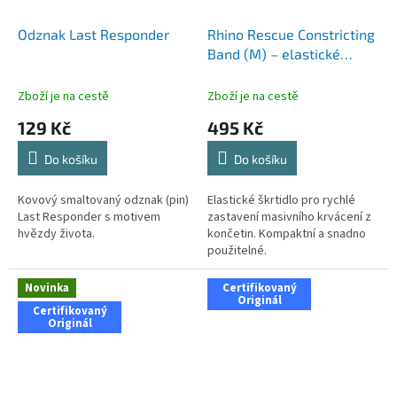
Odznak Last Responder
Rhino Rescue Constricting
Band (M) – elastické
škrtidlo
Zboží je na cestě
Zboží je na cestě
129 Kč
495 Kč
Do košíku
Do košíku
Kovový smaltovaný odznak (pin)
Elastické škrtidlo pro rychlé
Last Responder s motivem
zastavení masivního krvácení z
hvězdy života.
končetin. Kompaktní a snadno
použitelné.
Novinka
Certifikovaný
Originál
Certifikovaný
Originál