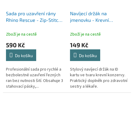
Sada pro uzavření rány
Navíjecí držák na
Rhino Rescue - Zip-Stitch
jmenovku - Krevní
(3 ks)
konzerva (Blood Bag)
Zboží je na cestě
Zboží je na cestě
590 Kč
149 Kč
Do košíku
Do košíku
Profesionální sada pro rychlé a
Stylový navíjecí držák na ID
bezbolestné uzavření řezných
kartu ve tvaru krevní konzervy.
ran bez nutnosti šití. Obsahuje 3
Praktický doplněk pro zdravotní
stahovací pásky,...
sestry a lékaře.