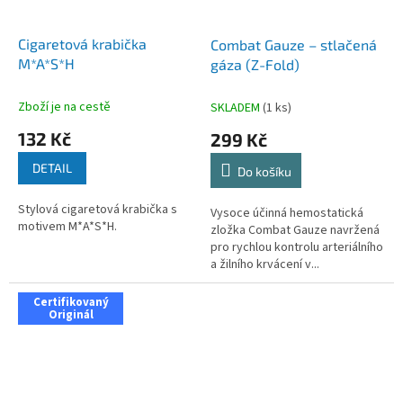
Cigaretová krabička
Combat Gauze – stlačená
M*A*S*H
gáza (Z-Fold)
Zboží je na cestě
SKLADEM
(1 ks)
132 Kč
299 Kč
DETAIL
Do košíku
Stylová cigaretová krabička s
Vysoce účinná hemostatická
motivem M*A*S*H.
zložka Combat Gauze navržená
pro rychlou kontrolu arteriálního
a žilního krvácení v...
Certifikovaný
Originál