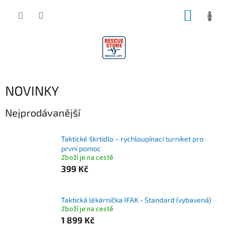
Přejít
NÁKUP
na
obsah
KOŠÍK
NOVINKY
Nejprodávanější
Taktické škrtidlo – rychloupínací turniket pro
první pomoc
Zboží je na cestě
399 Kč
Taktická lékárnička IFAK - Standard (vybavená)
Zboží je na cestě
1 899 Kč