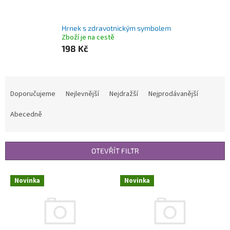
Hrnek s zdravotnickým symbolem
Zboží je na cestě
198 Kč
Ř
a
Doporučujeme
Nejlevnější
Nejdražší
Nejprodávanější
z
e
Abecedně
n
í
p
OTEVŘÍT FILTR
r
o
V
Novinka
Novinka
d
ý
u
p
k
i
t
s
ů