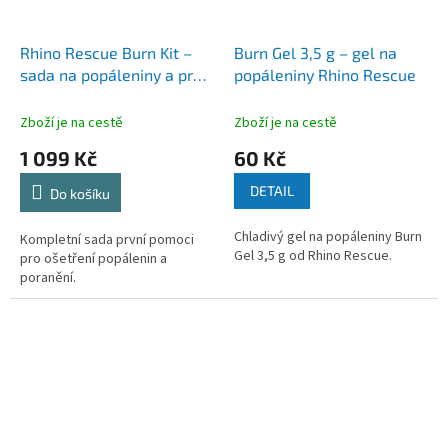
Rhino Rescue Burn Kit –
Burn Gel 3,5 g – gel na
sada na popáleniny a první
popáleniny Rhino Rescue
pomoc
Zboží je na cestě
Zboží je na cestě
1 099 Kč
60 Kč
DETAIL
Do košíku
Chladivý gel na popáleniny Burn
Kompletní sada první pomoci
Gel 3,5 g od Rhino Rescue.
pro ošetření popálenin a
poranění.