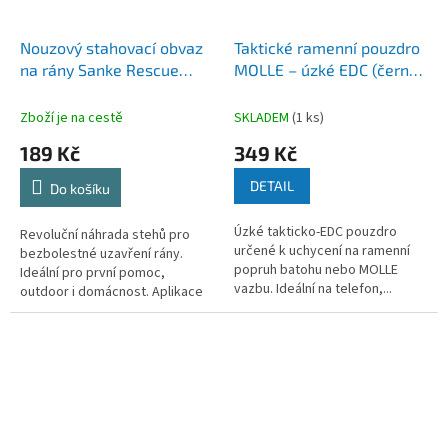
Nouzový stahovací obvaz
Taktické ramenní pouzdro
na rány Sanke Rescue
MOLLE – úzké EDC (černá
(bez šití) 2ks
/ coyote)
Zboží je na cestě
SKLADEM
(1 ks)
189 Kč
349 Kč
DETAIL
Do košíku
Úzké takticko-EDC pouzdro
Revoluční náhrada stehů pro
určené k uchycení na ramenní
bezbolestné uzavření rány.
popruh batohu nebo MOLLE
Ideální pro první pomoc,
vazbu. Ideální na telefon,...
outdoor i domácnost. Aplikace
bez...