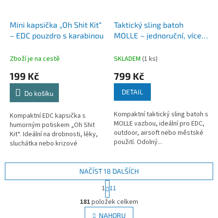
Mini kapsička „Oh Shit Kit“
Taktický sling batoh
– EDC pouzdro s karabinou
MOLLE – jednoruční, více
kapes (různé barvy)
Zboží je na cestě
SKLADEM
(1 ks)
199 Kč
799 Kč
DETAIL
Do košíku
Kompaktní taktický sling batoh s
Kompaktní EDC kapsička s
MOLLE vazbou, ideální pro EDC,
humorným potiskem „Oh Shit
outdoor, airsoft nebo městské
Kit“. Ideální na drobnosti, léky,
použití. Odolný...
sluchátka nebo krizové
minimum....
NAČÍST 18 DALŠÍCH
S
1
11
t
O
r
181
položek celkem
v
á
l
NAHORU
n