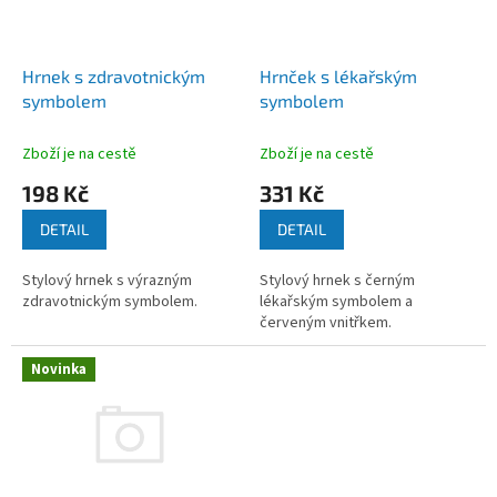
p
r
o
d
Hrnek s zdravotnickým
Hrnček s lékařským
u
symbolem
symbolem
k
t
Zboží je na cestě
Zboží je na cestě
ů
198 Kč
331 Kč
DETAIL
DETAIL
Stylový hrnek s výrazným
Stylový hrnek s černým
zdravotnickým symbolem.
lékařským symbolem a
červeným vnitřkem.
Novinka