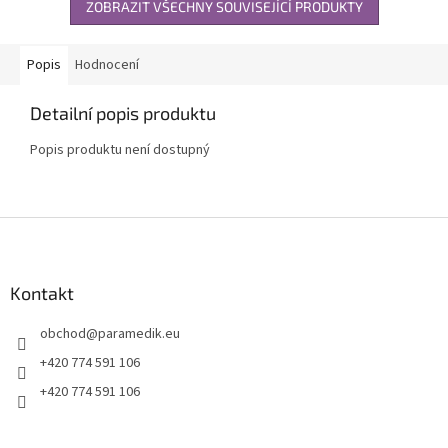
ZOBRAZIT VŠECHNY SOUVISEJÍCÍ PRODUKTY
Popis
Hodnocení
Detailní popis produktu
Popis produktu není dostupný
Z
á
p
a
Kontakt
t
obchod
@
paramedik.eu
í
+420 774 591 106
+420 774 591 106