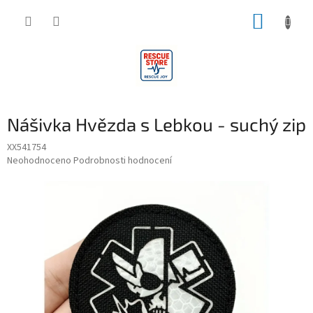
Přejít
NÁKUP
na
obsah
KOŠÍK
Nášivka Hvězda s Lebkou - suchý zip
XX541754
Průměrné
Neohodnoceno
Podrobnosti hodnocení
hodnocení
produktu
je
0,0
z
5
hvězdiček.