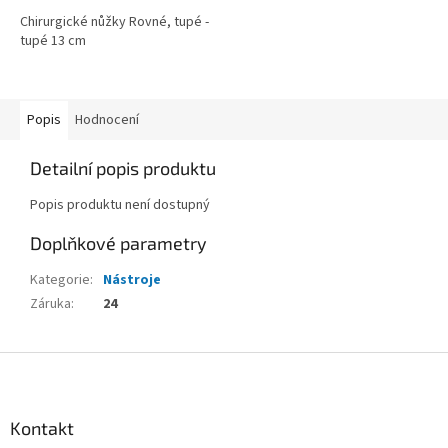
Chirurgické nůžky Rovné, tupé -
tupé 13 cm
Popis
Hodnocení
Detailní popis produktu
Popis produktu není dostupný
Doplňkové parametry
Kategorie
:
Nástroje
Záruka
:
24
Z
á
p
a
Kontakt