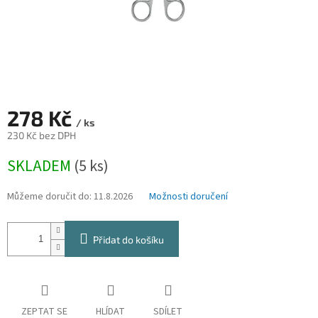
278 Kč
/ ks
230 Kč bez DPH
Měrná
SKLADEM
(5 ks)
cena:
Můžeme doručit do:
11.8.2026
Možnosti doručení
Přidat do košíku
ZEPTAT SE
HLÍDAT
SDÍLET