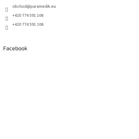
t
obchod
@
paramedik.eu
í
+420 774 591 106
+420 774 591 106
Facebook