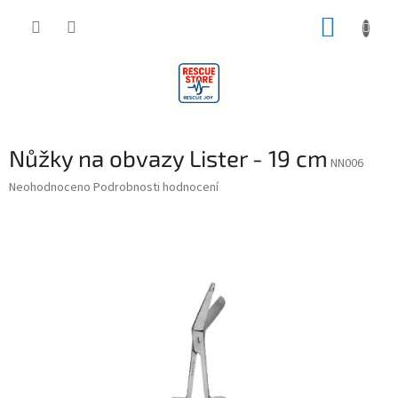
Přejít
NÁKUP
na
obsah
KOŠÍK
Nůžky na obvazy Lister - 19 cm
NN006
Průměrné
Neohodnoceno
Podrobnosti hodnocení
hodnocení
produktu
je
0,0
z
5
hvězdiček.