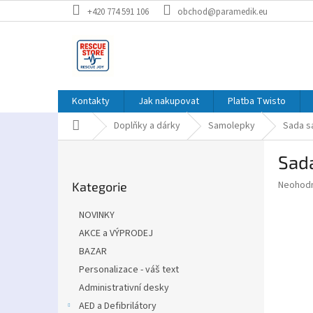
Přejít
+420 774 591 106
obchod@paramedik.eu
na
obsah
Kontakty
Jak nakupovat
Platba Twisto
Domů
Doplňky a dárky
Samolepky
Sada s
P
Sad
o
Přeskočit
s
Průměr
Neohod
Kategorie
kategorie
t
hodnoce
r
produkt
NOVINKY
a
je
AKCE a VÝPRODEJ
0,0
n
z
BAZAR
n
5
í
Personalizace - váš text
hvězdič
p
Administrativní desky
a
AED a Defibrilátory