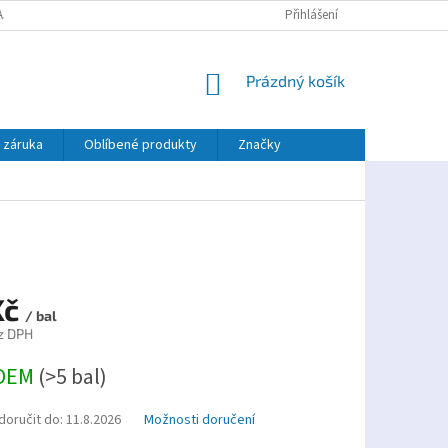
AJŮ
PLATBA TWISTO
Přihlášení
NÁKUPNÍ
Prázdný košík
KOŠÍK
 záruka
Oblíbené produkty
Značky
Kč
/ bal
z DPH
DEM
(>5 bal)
oručit do:
11.8.2026
Možnosti doručení