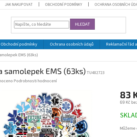
JAK NAKUPOVAT
OBCHODNÍ PODMÍNKY
OCHRANA OSOBNÍCH ÚD
HLEDAT
Obchodní podmínky
Ochrana osobních údajů
Reklamační řád a
amolepek EMS (63ks)
a samolepek EMS (63ks)
TU482723
né
noceno
Podrobnosti hodnocení
ní
83 
u
69 Kč be
Měrná
SKLA
cena:
ek.
Můžeme d