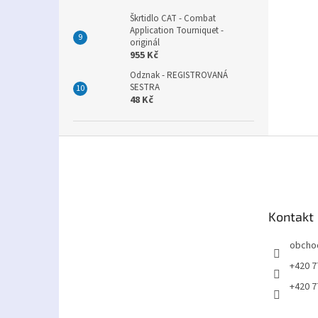
Škrtidlo CAT - Combat
Application Tourniquet -
originál
955 Kč
Odznak - REGISTROVANÁ
SESTRA
48 Kč
Z
á
p
a
t
Kontakt
í
obcho
+420 7
+420 7