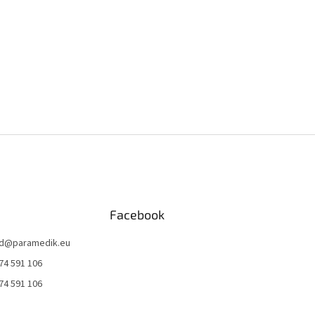
Facebook
d
@
paramedik.eu
74 591 106
74 591 106