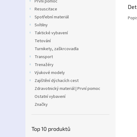
První pomoc
Det
Resuscitace
Spotřební materiál
Popi
Svítilny
Taktické vybavení
Tetování
Turnikety, zaškrcovadla
Transport
Trenažéry
Výukové modely
Zajištění dýchacích cest
Zdravotnický materiál | První pomoc
Ostatní vybavení
Značky
Top 10 produktů