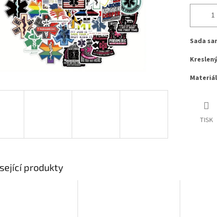
Sada sa
Kreslen
Materiál
TISK
sející produkty