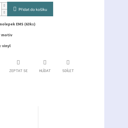
Přidat do košíku
molepek EMS (63ks)
ý motiv
: vinyl
ZEPTAT SE
HLÍDAT
SDÍLET