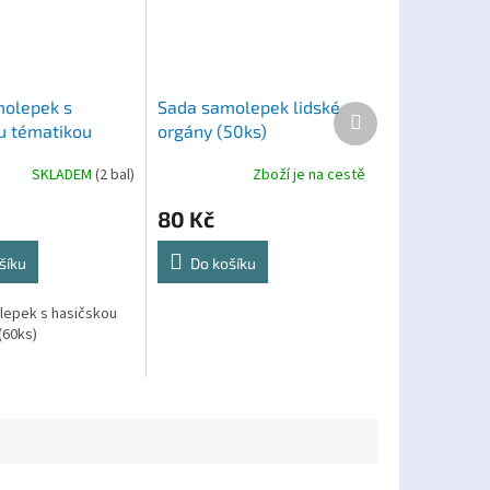
olepek s
Sada samolepek lidské
Další
u tématikou
orgány (50ks)
produkt
SKLADEM
(2 bal)
Zboží je na cestě
80 Kč
šíku
Do košíku
lepek s hasičskou
(60ks)