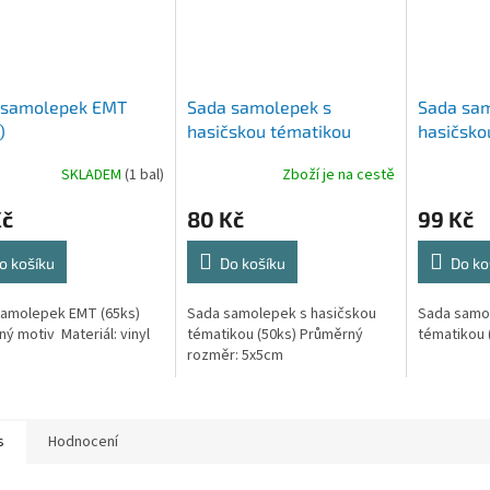
 samolepek EMT
Sada samolepek s
Sada sam
)
hasičskou tématikou
hasičsko
(50ks)
(60ks)
SKLADEM
(1 bal)
Zboží je na cestě
Kč
80 Kč
99 Kč
o košíku
Do košíku
Do ko
samolepek EMT (65ks)
Sada samolepek s hasičskou
Sada samo
ný motiv Materiál: vinyl
tématikou (50ks) Průměrný
tématikou 
rozměr: 5x5cm
s
Hodnocení