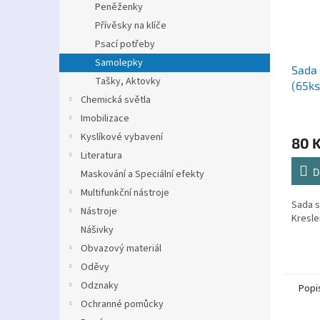
Peněženky
Přívěsky na klíče
Psací potřeby
Samolepky
Sada
Tašky, Aktovky
(65ks
Chemická světla
Imobilizace
Kyslíkové vybavení
80 
Literatura
D
Maskování a Speciální efekty
Multifunkční nástroje
Sada 
Nástroje
Kresle
Nášivky
Obvazový materiál
Oděvy
Odznaky
Popi
Ochranné pomůcky