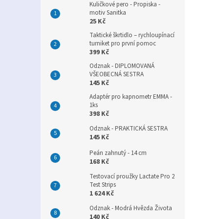
Kuličkové pero - Propiska -
motiv Sanitka
25 Kč
Taktické škrtidlo – rychloupínací
turniket pro první pomoc
399 Kč
Odznak - DIPLOMOVANÁ
VŠEOBECNÁ SESTRA
145 Kč
Adaptér pro kapnometr EMMA -
1ks
398 Kč
Odznak - PRAKTICKÁ SESTRA
145 Kč
Peán zahnutý - 14 cm
168 Kč
Testovací proužky Lactate Pro 2
Test Strips
1 624 Kč
Odznak - Modrá Hvězda Života
140 Kč