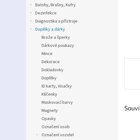
n
Batohy, Brašny, Kufry
e
Dezinfekce
l
Diagnostika a přístroje
Doplňky a dárky
Brože a šperky
Dárkové poukazy
Mince
Dekorace
Dokladovky
Doplňky
ID karty, Visačky
Klíčenky
Maskovací barvy
Souvi
Magnety
Opasky
Označení osob
Označení vozidel