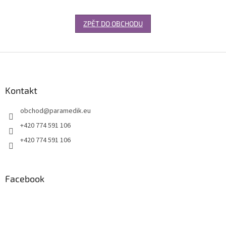
ZPĚT DO OBCHODU
Z
á
p
a
Kontakt
t
obchod
@
paramedik.eu
í
+420 774 591 106
+420 774 591 106
Facebook