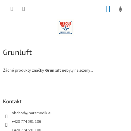
Přejít
NÁKUP
na
obsah
KOŠÍK
Grunluft
Žádné produkty značky
Grunluft
nebyly nalezeny...
Z
á
p
a
Kontakt
t
obchod
@
paramedik.eu
í
+420 774 591 106
+420 774 591 106