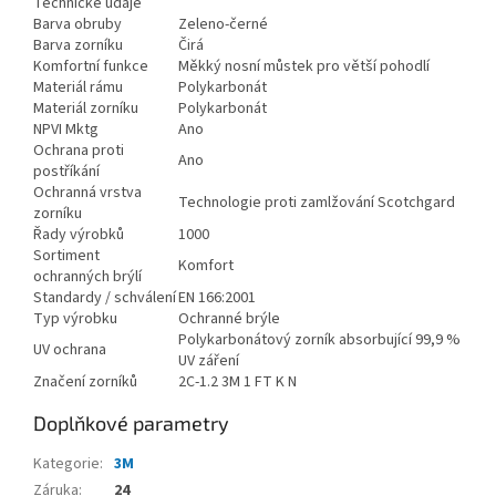
Technické údaje
Barva obruby
Zeleno-černé
Barva zorníku
Čirá
Komfortní funkce
Měkký nosní můstek pro větší pohodlí
Materiál rámu
Polykarbonát
Materiál zorníku
Polykarbonát
NPVI Mktg
Ano
Ochrana proti
Ano
postříkání
Ochranná vrstva
Technologie proti zamlžování Scotchgard
zorníku
Řady výrobků
1000
Sortiment
Komfort
ochranných brýlí
Standardy / schválení
EN 166:2001
Typ výrobku
Ochranné brýle
Polykarbonátový zorník absorbující 99,9 %
UV ochrana
UV záření
Značení zorníků
2C-1.2 3M 1 FT K N
Doplňkové parametry
Kategorie
:
3M
Záruka
:
24