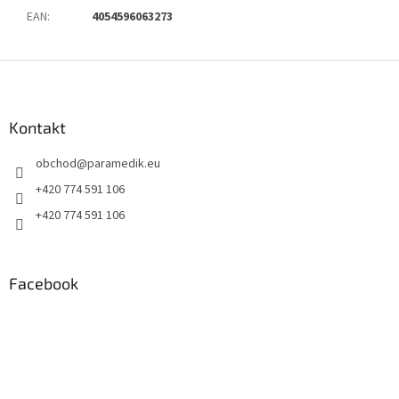
EAN
:
4054596063273
Z
á
p
a
Kontakt
t
obchod
@
paramedik.eu
í
+420 774 591 106
+420 774 591 106
Facebook