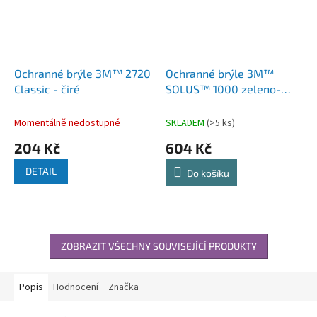
Ochranné brýle 3M™ 2720
Ochranné brýle 3M™
Classic - čiré
SOLUS™ 1000 zeleno-
černé, čiré s doplňky
Momentálně nedostupné
SKLADEM
(>5 ks)
204 Kč
604 Kč
DETAIL
Do košíku
ZOBRAZIT VŠECHNY SOUVISEJÍCÍ PRODUKTY
Popis
Hodnocení
Značka