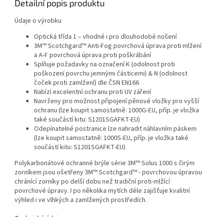
Detailní popis produktu
Údaje o výrobku
Optická třída 1 – vhodné i pro dlouhodobé nošení
3M™ Scotchgard™ Anti-Fog povrchová úprava proti mlžení
a A-F povrchová úprava proti poškrábání
Splňuje požadavky na označení K (odolnost proti
poškození povrchu jemnými částicemi) & N (odolnost
čoček proti zamlžení) dle ČSN EN166
Nabízí excelentní ochranu proti UV záření
Navrženy pro možnost připojení pěnové vložky pro vyšší
ochranu (lze koupit samostatně: 1000G-EU, příp. je vložka
také součástí kitu: S1201SGAFKT-EU)
Odepínatelné postranice lze nahradit náhlavním páskem
(lze koupit samostatně: 1000S-EU, příp. je vložka také
součástí kitu: S1201SGAFKT-EU)
Polykarbonátové ochranné brýle série 3M™ Solus 1000 s čirým
zorníkem jsou ošetřeny 3M™ Scotchgard™ - povrchovou úpravou
chránící zorníky po delší dobu než tradiční proti-mlžící
povrchové úpravy. I po několika mytích déle zajišťuje kvalitní
výhled i ve vlhkých a zamlžených prostředích.