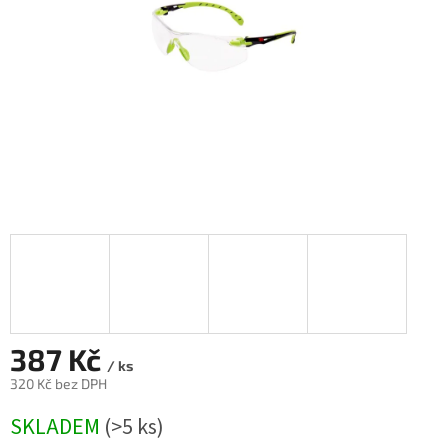
387 Kč
/ ks
320 Kč bez DPH
Měrná
SKLADEM
(>5 ks)
cena: