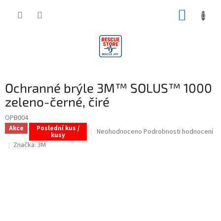
Přejít
NÁKUP
na
obsah
KOŠÍK
Ochranné brýle 3M™ SOLUS™ 1000
zeleno-černé, čiré
OPB004
Akce
Poslední kus /
Průměrné
Neohodnoceno
Podrobnosti hodnocení
kusy
hodnocení
Značka:
3M
produktu
je
0,0
z
5
hvězdiček.