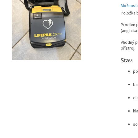
Možnosti
Položka 
Prodám po
(anglická
Vhodný pr
přístroj.
Stav:
po
ba
el
hl
so