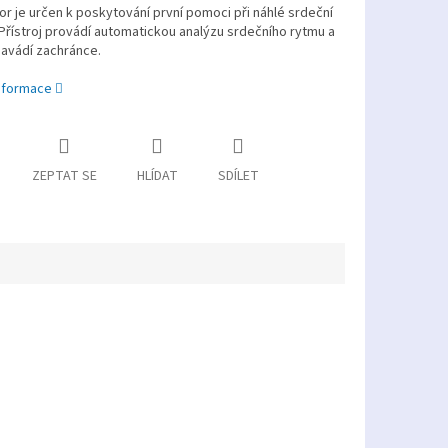
tor je určen k poskytování první pomoci při náhlé srdeční
Přístroj provádí automatickou analýzu srdečního rytmu a
navádí zachránce.
informace
ZEPTAT SE
HLÍDAT
SDÍLET