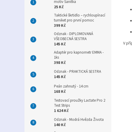
motiv Sanitka
25 Kč
Taktické škrtidlo – rychloupínací
turniket pro první pomoc
399 Kč
Odznak - DIPLOMOVANÁ
VŠEOBECNÁ SESTRA
V pří
145 Kč
Adaptér pro kapnometr EMMA -
1ks
398 Kč
Odznak - PRAKTICKÁ SESTRA
145 Kč
Peán zahnutý - 14 cm
168 Kč
Testovací proužky Lactate Pro 2
Test Strips
1 624 Kč
Odznak - Modrá Hvězda Života
140 Kč