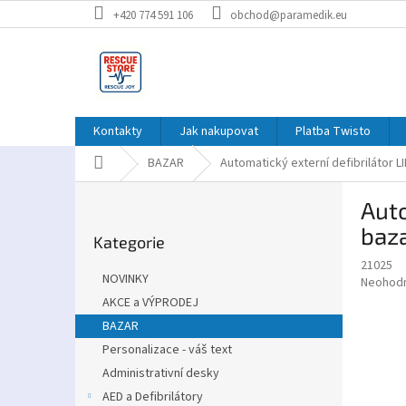
Přejít
+420 774 591 106
obchod@paramedik.eu
na
obsah
Kontakty
Jak nakupovat
Platba Twisto
Domů
BAZAR
Automatický externí defibrilátor L
P
Auto
o
Přeskočit
s
baz
Kategorie
kategorie
t
21025
r
NOVINKY
Průměr
Neohod
a
hodnoce
AKCE a VÝPRODEJ
n
produkt
BAZAR
n
je
í
Personalizace - váš text
0,0
z
p
Administrativní desky
5
a
AED a Defibrilátory
hvězdič