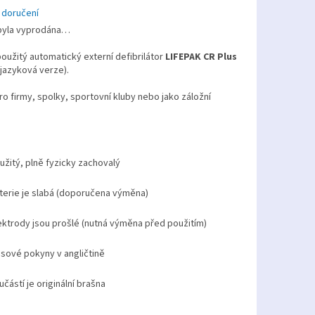
 doručení
byla vyprodána…
užitý automatický externí defibrilátor
LIFEPAK CR Plus
 jazyková verze).
o firmy, spolky, sportovní kluby nebo jako záložní
užitý, plně fyzicky zachovalý
terie je slabá (doporučena výměna)
ektrody jsou prošlé (nutná výměna před použitím)
asové pokyny v angličtině
učástí je originální brašna