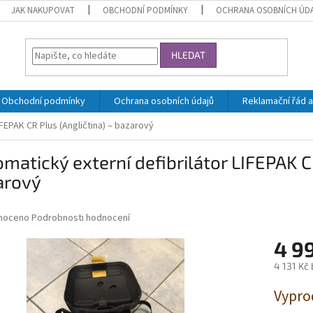
JAK NAKUPOVAT
OBCHODNÍ PODMÍNKY
OCHRANA OSOBNÍCH ÚD
HLEDAT
Obchodní podmínky
Ochrana osobních údajů
Reklamační řád a
IFEPAK CR Plus (Angličtina) – bazarový
matický externí defibrilátor LIFEPAK C
arový
né
noceno
Podrobnosti hodnocení
ní
4 9
u
4 131 Kč
Měrná
Vypro
cena:
ek.