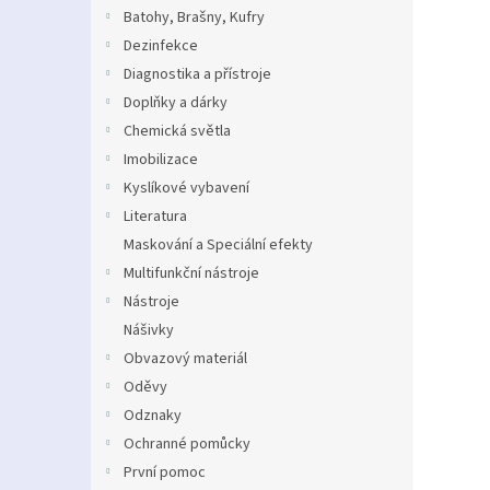
n
Batohy, Brašny, Kufry
e
Dezinfekce
l
Diagnostika a přístroje
Doplňky a dárky
Chemická světla
Imobilizace
Kyslíkové vybavení
Literatura
Maskování a Speciální efekty
Multifunkční nástroje
Nástroje
Nášivky
Obvazový materiál
Oděvy
Odznaky
Ochranné pomůcky
První pomoc