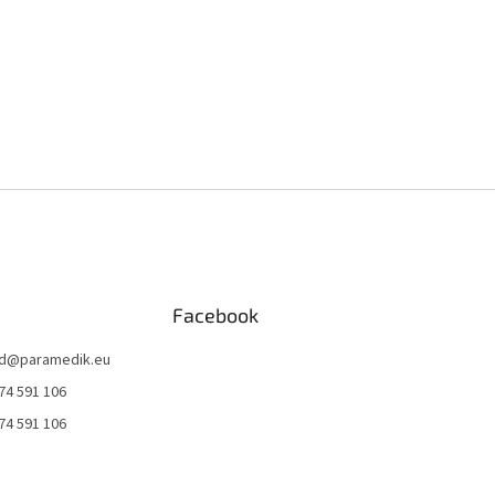
Facebook
d
@
paramedik.eu
74 591 106
74 591 106