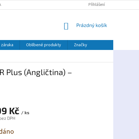
AJŮ
PLATBA TWISTO
Přihlášení
NÁKUPNÍ
Prázdný košík
KOŠÍK
 záruka
Oblíbené produkty
Značky
R Plus (Angličtina) –
99 Kč
/ ks
 bez DPH
dáno