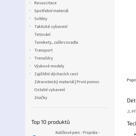
Resuscitace
Spotřební materiál
Svítilny
Taktické vybavení
Tetování
Turnikety, zaškrcovadla
Transport
Trenažéry
Výukové modely
Zajištění dýchacích cest
Popi
Zdravotnický materiál | První pomoc
Ostatní vybavení
Značky
Det
⚠️ P
Top 10 produktů
Tec
Kuličkové pero - Propiska -