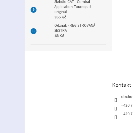
Škrtidlo CAT - Combat
Application Tourniquet -
originál
955 Kč
Odznak - REGISTROVANÁ
SESTRA
48 Kč
Z
á
p
a
t
Kontakt
í
obcho
+420 7
+420 7