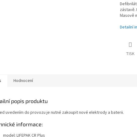
Defibrilá
zástavě. 
hlasově 
Detailní 
TISK
s
Hodnocení
ailní popis produktu
řed uvedením do provozu je nutné zakoupit nové elektrody a baterii.
hnické informace:
model: LIFEPAK CR Plus