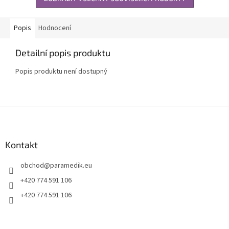
Popis
Hodnocení
Detailní popis produktu
Popis produktu není dostupný
Z
á
p
a
Kontakt
t
obchod
@
paramedik.eu
í
+420 774 591 106
+420 774 591 106