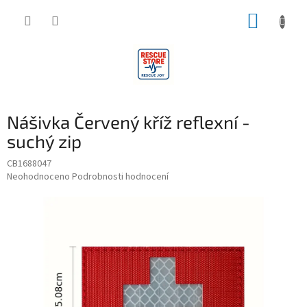
Přejít
NÁKUP
na
obsah
KOŠÍK
Nášivka Červený kříž reflexní -
suchý zip
CB1688047
Průměrné
Neohodnoceno
Podrobnosti hodnocení
hodnocení
produktu
je
0,0
z
5
hvězdiček.