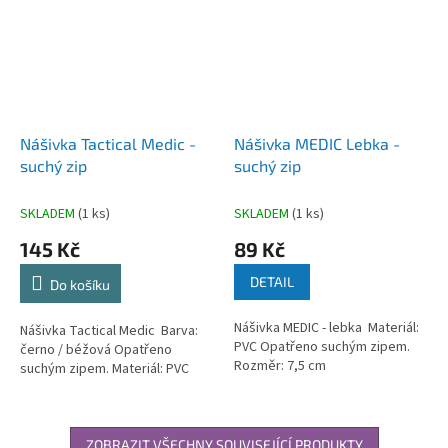
Nášivka Tactical Medic -
Nášivka MEDIC Lebka -
suchý zip
suchý zip
SKLADEM
(1 ks)
SKLADEM
(1 ks)
145 Kč
89 Kč
DETAIL
Do košíku
Nášivka MEDIC - lebka Materiál:
Nášivka Tactical Medic Barva:
PVC Opatřeno suchým zipem.
černo / béžová Opatřeno
Rozměr: 7,5 cm
suchým zipem. Materiál: PVC
ZOBRAZIT VŠECHNY SOUVISEJÍCÍ PRODUKTY