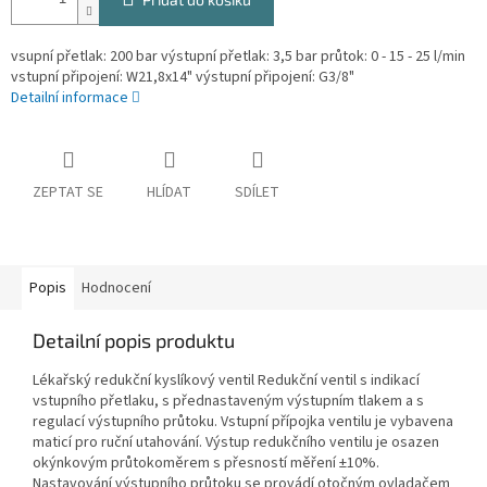
vsupní přetlak: 200 bar výstupní přetlak: 3,5 bar průtok: 0 - 15 - 25 l/min
vstupní připojení: W21,8x14" výstupní připojení: G3/8"
Detailní informace
ZEPTAT SE
HLÍDAT
SDÍLET
Popis
Hodnocení
Detailní popis produktu
Lékařský redukční kyslíkový ventil Redukční ventil s indikací
vstupního přetlaku, s přednastaveným výstupním tlakem a s
regulací výstupního průtoku. Vstupní přípojka ventilu je vybavena
maticí pro ruční utahování. Výstup redukčního ventilu je osazen
okýnkovým průtokoměrem s přesností měření ±10%.
Nastavování výstupního průtoku se provádí otočným ovladačem