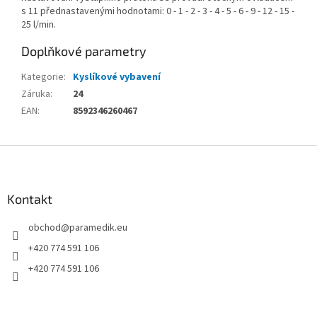
s 11 přednastavenými hodnotami: 0 - 1 - 2 - 3 - 4 - 5 - 6 - 9 - 12 - 15 -
25 l/min.
Doplňkové parametry
Kategorie
:
Kyslíkové vybavení
Záruka
:
24
EAN
:
8592346260467
Z
á
p
a
Kontakt
t
obchod
@
paramedik.eu
í
+420 774 591 106
+420 774 591 106