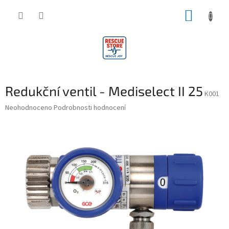
Přejít
NÁKUP
na
obsah
KOŠÍK
Redukční ventil - Mediselect II 25
K001
Průměrné
Neohodnoceno
Podrobnosti hodnocení
hodnocení
produktu
je
0,0
z
5
hvězdiček.