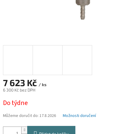
7 623 Kč
/ ks
6 300 Kč bez DPH
Měrná
Do týdne
cena:
Můžeme doručit do:
17.8.2026
Možnosti doručení
Přidat do košíku