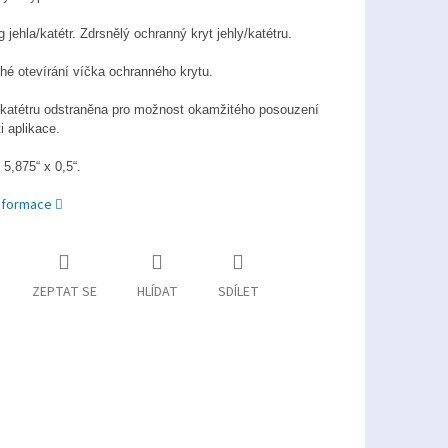
 jehla/katétr. Zdrsnělý ochranný kryt jehly/katétru.
é otevírání víčka ochranného krytu.
katétru odstraněna pro možnost okamžitého posouzení
i aplikace.
5,875“ x 0,5“.
informace
ZEPTAT SE
HLÍDAT
SDÍLET