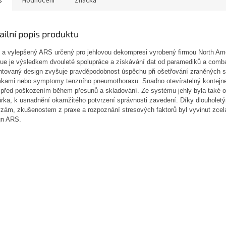
s
Hodnocení
Značka
ailní popis produktu
 a vylepšený ARS určený pro jehlovou dekompresi vyrobený firmou North Am
ue je výsledkem dvouleté spolupráce a získávání dat od paramediků a comb
ntovaný design zvyšuje pravděpodobnost úspěchu při ošetřování zraněných 
kami nebo symptomy tenzního pneumothoraxu. Snadno otevíratelný kontejne
u před poškozením během přesunů a skladování. Ze systému jehly byla také 
rka, k usnadnění okamžitého potvrzení správnosti zavedení. Díky dlouholet
ýzám, zkušenostem z praxe a rozpoznání stresových faktorů byl vyvinut zcel
gn ARS.