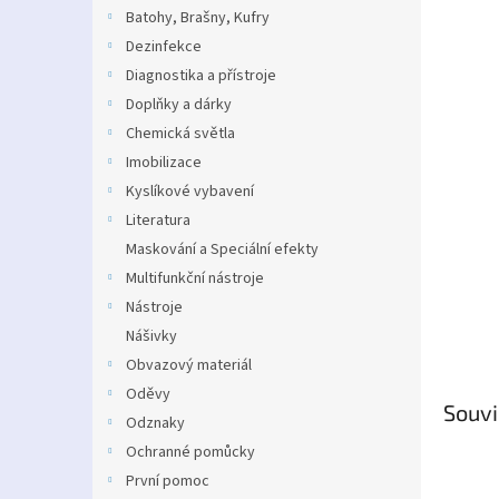
n
Batohy, Brašny, Kufry
e
Dezinfekce
l
Diagnostika a přístroje
Doplňky a dárky
Chemická světla
Imobilizace
Kyslíkové vybavení
Literatura
Maskování a Speciální efekty
Multifunkční nástroje
Nástroje
Nášivky
Obvazový materiál
Oděvy
Souvi
Odznaky
Ochranné pomůcky
První pomoc