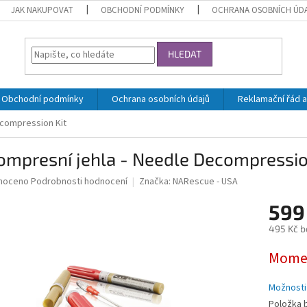
JAK NAKUPOVAT
OBCHODNÍ PODMÍNKY
OCHRANA OSOBNÍCH ÚD
HLEDAT
Obchodní podmínky
Ochrana osobních údajů
Reklamační řád a
ecompression Kit
ompresní jehla - Needle Decompressio
né
noceno
Podrobnosti hodnocení
Značka:
NARescue - USA
ní
599
u
495 Kč b
Měrná
Momen
cena:
ek.
Možnosti
Položka 