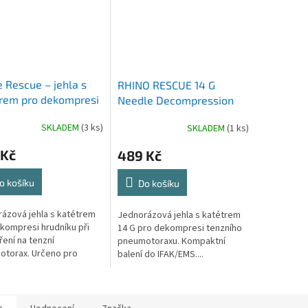
 Rescue – jehla s
RHINO RESCUE 14 G
rem pro dekompresi
Needle Decompression
íku (NCD) / IFAK
Kit – jehla s katétrem pro
SKLADEM
(3 ks)
SKLADEM
(1 ks)
dekompresi hrudníku
(NCD)
 Kč
489 Kč
o košíku
Do košíku
ázová jehla s katétrem
Jednorázová jehla s katétrem
kompresi hrudníku při
14 G pro dekompresi tenzního
ení na tenzní
pneumotoraxu. Kompaktní
torax. Určeno pro
balení do IFAK/EMS....
ě školené...