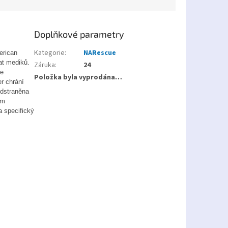
Doplňkové parametry
Kategorie
:
NARescue
erican
at mediků.
Záruka
:
24
se
Položka byla vyprodána…
r chrání
odstraněna
ým
a specifický