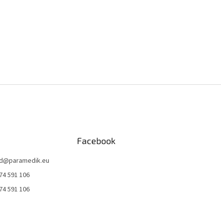
Facebook
d
@
paramedik.eu
74 591 106
74 591 106