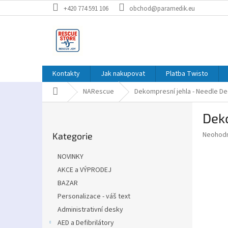
Přejít
+420 774 591 106
obchod@paramedik.eu
na
obsah
Kontakty
Jak nakupovat
Platba Twisto
Domů
NARescue
Dekompresní jehla - Needle D
P
Dek
o
Přeskočit
s
Průměr
Neohod
Kategorie
kategorie
t
hodnoce
r
produkt
NOVINKY
a
je
AKCE a VÝPRODEJ
0,0
n
z
BAZAR
n
5
í
Personalizace - váš text
hvězdič
p
Administrativní desky
a
AED a Defibrilátory