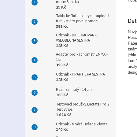
Popi
motiv Sanitka
25 Kč
Taktické škrtidlo – rychloupínací
Det
turniket pro první pomoc
399 Kč
Nový
Odznak - DIPLOMOVANÁ
Resc
VŠEOBECNÁ SESTRA
Pate
145 Kč
znám
Adaptér pro kapnometr EMMA -
jehl
1ks
komů
398 Kč
anal
desi
Odznak - PRAKTICKÁ SESTRA
145 Kč
Peán zahnutý - 14 cm
168 Kč
Testovací proužky Lactate Pro 2
Test Strips
1 624 Kč
Odznak - Modrá Hvězda Života
140 Kč