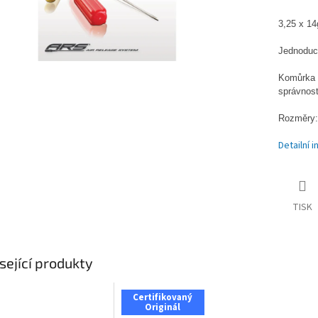
3,25 x 14g
Jednoduch
Komůrka 
správnost
Rozměry: 
Detailní 
TISK
sející produkty
Certifikovaný
Originál