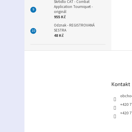
Škrtidlo CAT - Combat
Application Tourniquet -
originál
955 Kč
Odznak - REGISTROVANÁ
SESTRA
48 Kč
Z
á
p
a
t
Kontakt
í
obcho
+420 7
+420 7