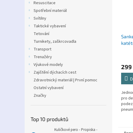
Resuscitace
Spotřební materiál
Svítilny
Taktické vybavení
Tetování
Sanke
Turnikety, zaškrcovadla
katét
Transport
hrudn
Trenažéry
Výukové modely
299
Zajištění dýchacích cest
D
Zdravotnický materiál | První pomoc
Ostatní vybavení
Jednor
Značky
pro de
podezř
pneumo
odborn
Top 10 produktů
Kuličkové pero - Propiska -