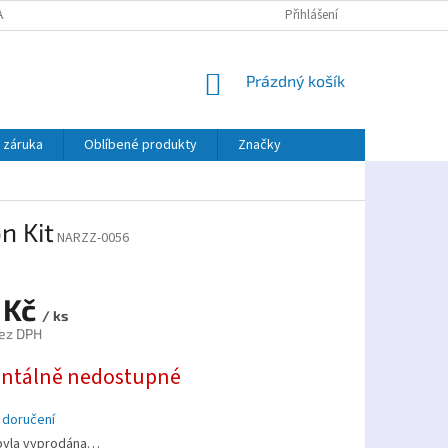
AJŮ
PLATBA TWISTO
Přihlášení
NÁKUPNÍ
Prázdný košík
KOŠÍK
 záruka
Oblíbené produkty
Značky
n Kit
NARZZ-0056
 Kč
/ ks
ez DPH
tálně nedostupné
 doručení
byla vyprodána…