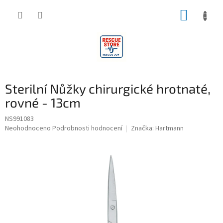
Přejít
NÁKUP
na
obsah
KOŠÍK
Sterilní Nůžky chirurgické hrotnaté,
rovné - 13cm
NS991083
Průměrné
Neohodnoceno
Podrobnosti hodnocení
Značka:
Hartmann
hodnocení
produktu
je
0,0
z
5
hvězdiček.