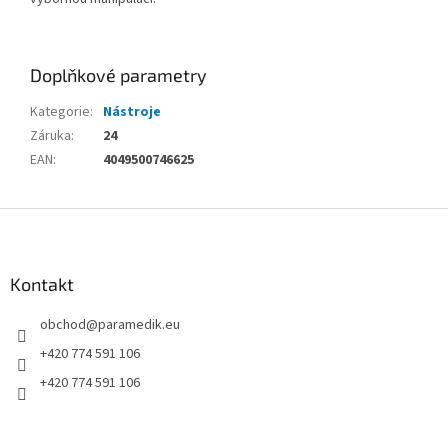
Doplňkové parametry
Kategorie
:
Nástroje
Záruka
:
24
EAN
:
4049500746625
Z
á
p
a
Kontakt
t
obchod
@
paramedik.eu
í
+420 774 591 106
+420 774 591 106