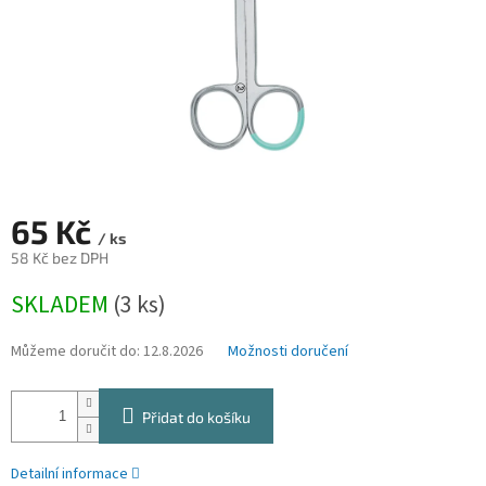
65 Kč
/ ks
58 Kč bez DPH
Měrná
SKLADEM
(3 ks)
cena:
Můžeme doručit do:
12.8.2026
Možnosti doručení
Přidat do košíku
Detailní informace