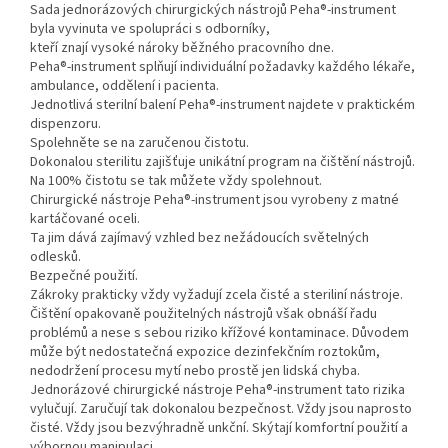
Sada jednorázových chirurgických nástrojů Peha®-instrument
byla vyvinuta ve spolupráci s odborníky,
kteří znají vysoké nároky běžného pracovního dne.
Peha®-instrument splňují individuální požadavky každého lékaře,
ambulance, oddělení i pacienta.
Jednotlivá sterilní balení Peha®-instrument najdete v praktickém
dispenzoru.
Spolehněte se na zaručenou čistotu.
Dokonalou sterilitu zajišťuje unikátní program na čištění nástrojů.
Na 100% čistotu se tak můžete vždy spolehnout.
Chirurgické nástroje Peha®-instrument jsou vyrobeny z matné
kartáčované oceli.
Ta jim dává zajímavý vzhled bez nežádoucích světelných
odlesků.
Bezpečné použití.
Zákroky prakticky vždy vyžadují zcela čisté a steriliní nástroje.
Čištění opakovaně použitelných nástrojů však obnáší řadu
problémů a nese s sebou riziko křížové kontaminace. Důvodem
může být nedostatečná expozice dezinfekčním roztokům,
nedodržení procesu mytí nebo prostě jen lidská chyba.
Jednorázové chirurgické nástroje Peha®-instrument tato rizika
vylučují. Zaručují tak dokonalou bezpečnost. Vždy jsou naprosto
čisté. Vždy jsou bezvýhradně unkční. Skýtají komfortní použití a
výbornou manipulaci.