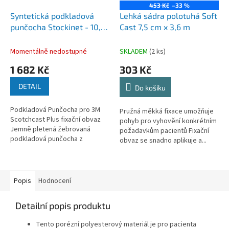
453 Kč
–33 %
Syntetická podkladová
Lehká sádra polotuhá Soft
punčocha Stockinet - 10,1
Cast 7,5 cm x 3,6 m
cm
Momentálně nedostupné
SKLADEM
(2 ks)
1 682 Kč
303 Kč
DETAIL
Do košíku
Podkladová Punčocha pro 3M
Pružná měkká fixace umožňuje
Scotchcast Plus fixační obvaz
pohyb pro vyhovění konkrétním
Jemně pletená žebrovaná
požadavkům pacientů Fixační
podkladová punčocha z
obvaz se snadno aplikuje a...
polyesteru,...
Popis
Hodnocení
Detailní popis produktu
Tento porézní polyesterový materiál je pro pacienta