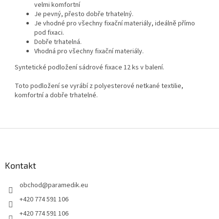
velmi komfortní
Je pevný, přesto dobře trhatelný.
Je vhodné pro všechny fixační materiály, ideálně přímo
pod fixaci.
Dobře trhatelná.
Vhodná pro všechny fixační materiály.
Syntetické podložení sádrové fixace 12 ks v balení.
Toto podložení se vyrábí z polyesterové netkané textilie,
komfortní a dobře trhatelné.
Z
á
p
a
Kontakt
t
obchod
@
paramedik.eu
í
+420 774 591 106
+420 774 591 106