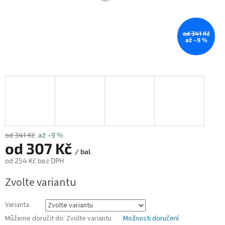
od 341 Kč
až –9 %
od 341 Kč
až –9 %
od
307 Kč
/ bal
od
254 Kč
bez DPH
Měrná
Zvolte variantu
cena:
Varianta
Můžeme doručit do:
Zvolte variantu
Možnosti doručení