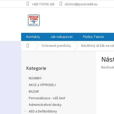
Přejít
+420 774 591 106
obchod@paramedik.eu
na
obsah
Kontakty
Jak nakupovat
Platba Twisto
Domů
Ochranné pomůcky
Nástěnný držák na ruk
P
Nást
o
Přeskočit
s
Průměr
Neohod
Kategorie
kategorie
t
hodnoce
r
produkt
NOVINKY
a
je
AKCE a VÝPRODEJ
0,0
n
z
BAZAR
n
5
í
Personalizace - váš text
hvězdič
p
Administrativní desky
a
AED a Defibrilátory