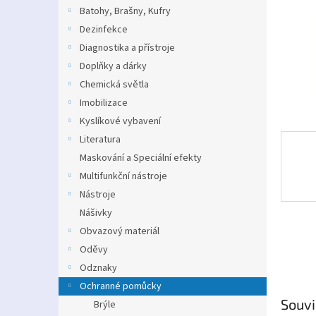
n
Batohy, Brašny, Kufry
e
Dezinfekce
l
Diagnostika a přístroje
Doplňky a dárky
Chemická světla
Imobilizace
Kyslíkové vybavení
Literatura
Maskování a Speciální efekty
Multifunkční nástroje
Nástroje
Nášivky
Obvazový materiál
Oděvy
Odznaky
Ochranné pomůcky
Souvi
Brýle