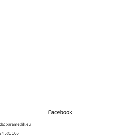
Facebook
d
@
paramedik.eu
74 591 106