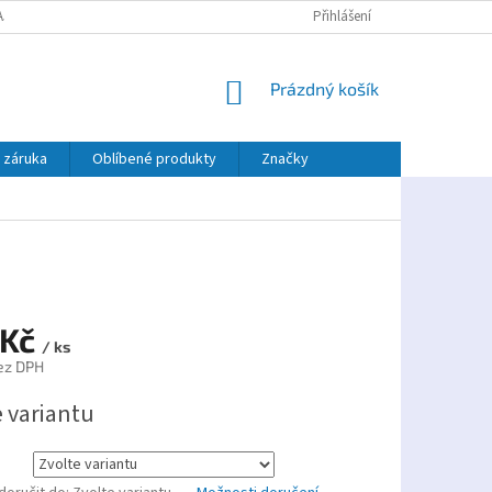
AJŮ
PLATBA TWISTO
Přihlášení
NÁKUPNÍ
Prázdný košík
KOŠÍK
 záruka
Oblíbené produkty
Značky
 Kč
/ ks
ez DPH
e variantu