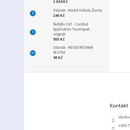
1 624 Kč
Odznak - Modrá Hvězda Života
140 Kč
Škrtidlo CAT - Combat
Application Tourniquet -
originál
955 Kč
Odznak - REGISTROVANÁ
SESTRA
48 Kč
Z
á
p
a
t
Kontakt
í
obcho
+420 7