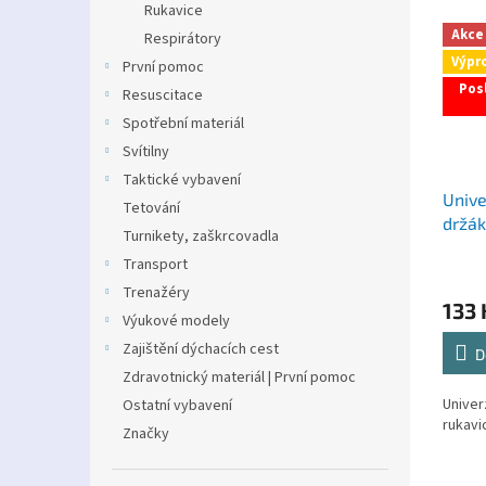
Rukavice
Akce
Respirátory
Výpr
První pomoc
Posl
Resuscitace
Spotřební materiál
Svítilny
Taktické vybavení
Unive
Tetování
držák
Turnikety, zaškrcovadla
DRAC
Transport
Trenažéry
133 
Výukové modely
Zajištění dýchacích cest
D
Zdravotnický materiál | První pomoc
Univer
Ostatní vybavení
rukavi
Značky