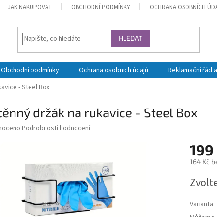
JAK NAKUPOVAT
OBCHODNÍ PODMÍNKY
OCHRANA OSOBNÍCH ÚD
HLEDAT
Obchodní podmínky
Ochrana osobních údajů
Reklamační řád a
avice - Steel Box
ěnný držák na rukavice - Steel Box
né
noceno
Podrobnosti hodnocení
ní
199
u
164 Kč b
Měrná
Zvolt
cena:
ek.
Varianta