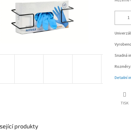
Můžeme d
Univerzál
Vyrobeno
Snadná in
Rozměry: 
Detailní 
TISK
sející produkty