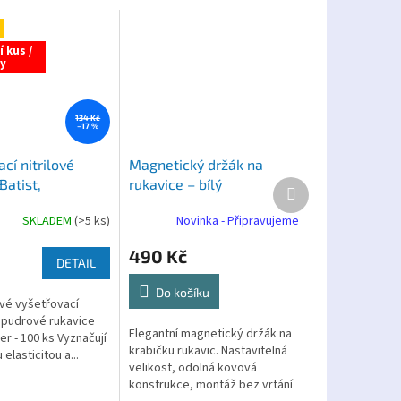
 kus /
y
134 Kč
–17 %
cí nitrilové
Magnetický držák na
Batist,
rukavice – bílý
Další
produkt
ané 100 ks
SKLADEM
(>5 ks)
Novinka - Připravujeme
490 Kč
DETAIL
Do košíku
vé vyšetřovací
nepudrové rukavice
Elegantní magnetický držák na
er - 100 ks Vyznačují
krabičku rukavic. Nastavitelná
elasticitou a...
velikost, odolná kovová
konstrukce, montáž bez vrtání