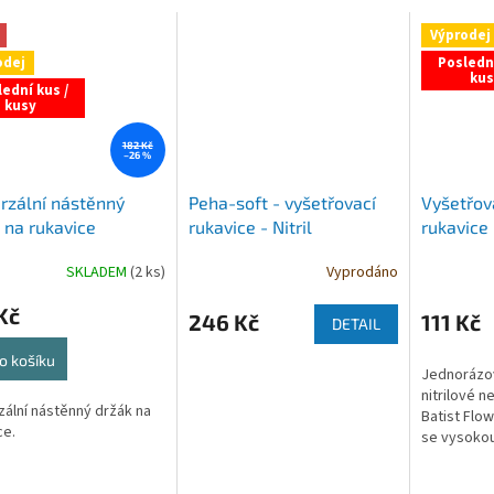
Výprodej
odej
Poslední
kus
ední kus /
kusy
182 Kč
–26 %
rzální nástěnný
Peha-soft - vyšetřovací
Vyšetřova
 na rukavice
rukavice - Nitril
rukavice 
ULA
nepudrov
SKLADEM
(2 ks)
Vyprodáno
Kč
246 Kč
111 Kč
DETAIL
o košíku
Jednorázo
nitrilové 
zální nástěnný držák na
Batist Flow
ce.
se vysokou 