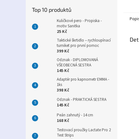
Top 10 produktů
Popi
Kuličkové pero - Propiska -
motiv Sanitka
25 Kč
Det
Taktické škrtidlo – rychloupínací
turniket pro první pomoc
399 Kč
Odznak - DIPLOMOVANÁ
VŠEOBECNÁ SESTRA
145 Kč
Adaptér pro kapnometr EMMA -
1ks
398 Kč
Odznak - PRAKTICKÁ SESTRA
145 Kč
Peán zahnutý - 14 cm
168 Kč
Testovací proužky Lactate Pro 2
Test Strips