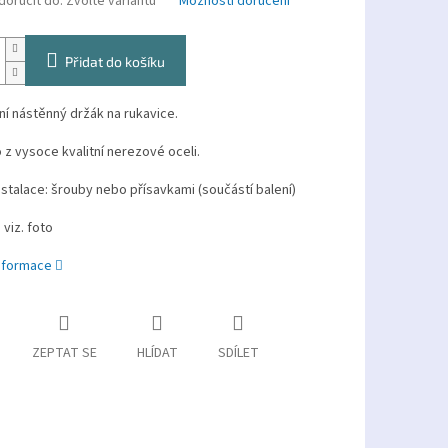
oručit do:
Zvolte variantu
Možnosti doručení
Přidat do košíku
ní nástěnný držák na rukavice.
 z
vysoce kvalitní
nerezové oceli.
stalace: šrouby nebo přísavkami (součástí balení)
viz. foto
informace
ZEPTAT SE
HLÍDAT
SDÍLET