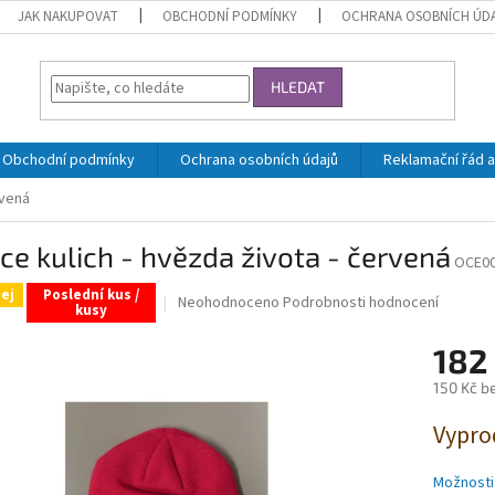
JAK NAKUPOVAT
OBCHODNÍ PODMÍNKY
OCHRANA OSOBNÍCH ÚD
HLEDAT
Obchodní podmínky
Ochrana osobních údajů
Reklamační řád a
rvená
ce kulich - hvězda života - červená
OCE0
ej
Poslední kus /
Průměrné
Neohodnoceno
Podrobnosti hodnocení
kusy
hodnocení
produktu
182
je
0,0
150 Kč b
z
Měrná
5
Vypro
cena:
hvězdiček.
Možnosti