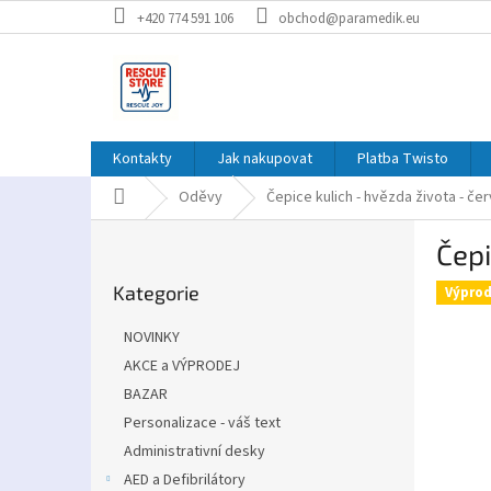
Přejít
+420 774 591 106
obchod@paramedik.eu
na
obsah
Kontakty
Jak nakupovat
Platba Twisto
Domů
Oděvy
Čepice kulich - hvězda života - če
P
Čepi
o
Přeskočit
s
Kategorie
kategorie
Výprod
t
r
NOVINKY
a
AKCE a VÝPRODEJ
n
BAZAR
n
í
Personalizace - váš text
p
Administrativní desky
a
AED a Defibrilátory