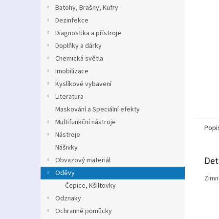
n
Batohy, Brašny, Kufry
e
Dezinfekce
l
Diagnostika a přístroje
Doplňky a dárky
Chemická světla
Imobilizace
Kyslíkové vybavení
Literatura
Maskování a Speciální efekty
Multifunkční nástroje
Popi
Nástroje
Nášivky
Det
Obvazový materiál
Oděvy
Zimn
Čepice, Kšiltovky
Odznaky
Ochranné pomůcky