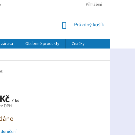
AJŮ
PLATBA TWISTO
Přihlášení
NÁKUPNÍ
Prázdný košík
KOŠÍK
 záruka
Oblíbené produkty
Značky
08
 Kč
/ ks
ez DPH
dáno
 doručení