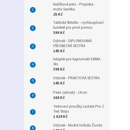
Kuličkové pero - Propiska -
motiv Sanitka
25 Kč
Taktické škrtidlo – rychloupínací
turniket pro první pomoc
399 Kč
Odznak - DIPLOMOVANÁ
VŠEOBECNÁ SESTRA
145 Kč
Adaptér pro kapnometr EMMA -
1ks
398 Kč
Odznak - PRAKTICKÁ SESTRA
145 Kč
Peán zahnutý - 14 cm
168 Kč
Testovací proužky Lactate Pro 2
Test Strips
1 624 Kč
Odznak - Modrá Hvězda Života