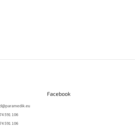
Facebook
d
@
paramedik.eu
74 591 106
74 591 106