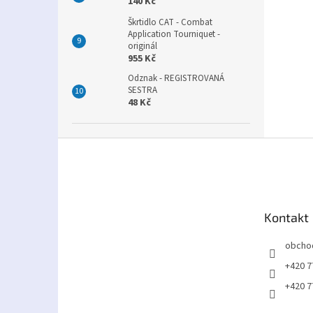
140 Kč
Škrtidlo CAT - Combat
Application Tourniquet -
originál
955 Kč
Odznak - REGISTROVANÁ
SESTRA
48 Kč
Z
á
p
a
t
Kontakt
í
obcho
+420 7
+420 7