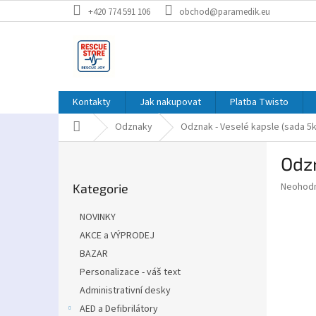
Přejít
+420 774 591 106
obchod@paramedik.eu
na
obsah
Kontakty
Jak nakupovat
Platba Twisto
Domů
Odznaky
Odznak - Veselé kapsle (sada 5k
P
Odzn
o
Přeskočit
s
Průměr
Neohod
Kategorie
kategorie
t
hodnoce
r
produkt
NOVINKY
a
je
AKCE a VÝPRODEJ
0,0
n
z
BAZAR
n
5
í
Personalizace - váš text
hvězdič
p
Administrativní desky
a
AED a Defibrilátory