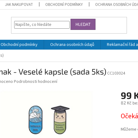
JAK NAKUPOVAT
OBCHODNÍ PODMÍNKY
OCHRANA OSOBNÍCH ÚD
HLEDAT
Obchodní podmínky
Ochrana osobních údajů
Reklamační řád a
s)
ak - Veselé kapsle (sada 5ks)
CC103024
né
noceno
Podrobnosti hodnocení
ní
99 
u
82 Kč be
Měrná
Očeká
cena:
ek.
Můžeme d