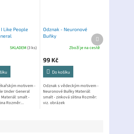
I Like People
Odznak - Neuronové
neral
Buňky
Další
produkt
ia
SKLADEM
(3 ks)
Zboží je na cestě
99 Kč
šíku
Do košíku
ékařským motivem -
Odznak s vědeckým motivem -
ple Under General
Neuronové Buňky Materiál:
Materiál: smalt -
smalt - zinková slitina Rozměr:
tina Rozměr:...
viz. obrázek