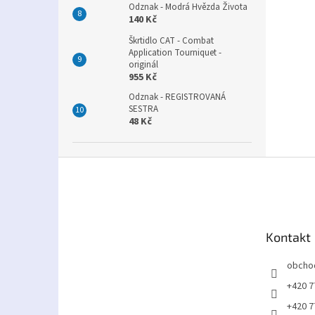
Odznak - Modrá Hvězda Života
140 Kč
Škrtidlo CAT - Combat
Application Tourniquet -
originál
955 Kč
Odznak - REGISTROVANÁ
SESTRA
48 Kč
Z
á
p
a
t
Kontakt
í
obcho
+420 7
+420 7