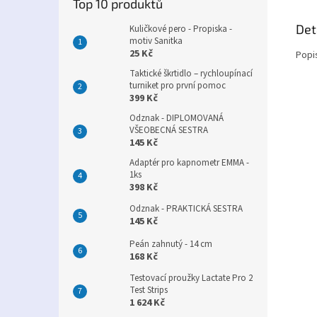
Top 10 produktů
Det
Kuličkové pero - Propiska -
motiv Sanitka
25 Kč
Popi
Taktické škrtidlo – rychloupínací
turniket pro první pomoc
399 Kč
Odznak - DIPLOMOVANÁ
VŠEOBECNÁ SESTRA
145 Kč
Adaptér pro kapnometr EMMA -
1ks
398 Kč
Odznak - PRAKTICKÁ SESTRA
145 Kč
Peán zahnutý - 14 cm
168 Kč
Testovací proužky Lactate Pro 2
Test Strips
1 624 Kč