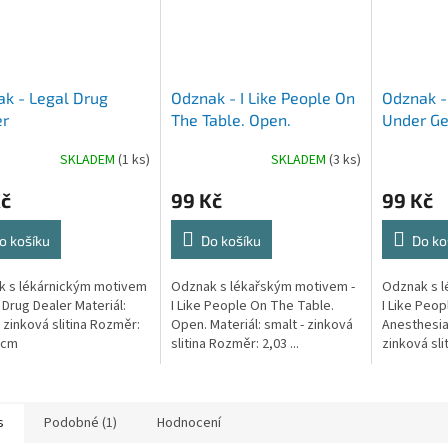
k - Legal Drug
Odznak - I Like People On
Odznak - 
er
The Table. Open.
Under Ge
Anesthes
SKLADEM
(1 ks)
SKLADEM
(3 ks)
Kč
99 Kč
99 Kč
o košíku
Do košíku
Do ko
k s lékárnickým motivem
Odznak s lékařským motivem -
Odznak s l
l Drug Dealer Materiál:
I Like People On The Table.
I Like Peo
- zinková slitina Rozměr:
Open. Materiál: smalt - zinková
Anesthesia 
3 cm
slitina Rozměr: 2,03 ...
zinková sli
s
Podobné (1)
Hodnocení