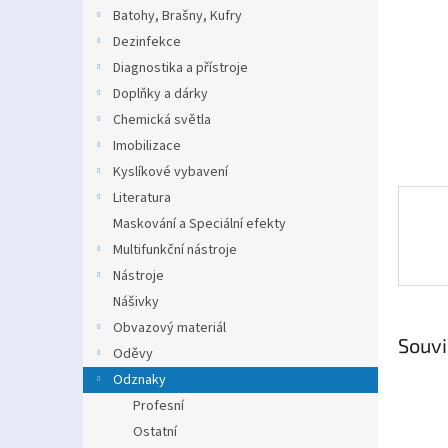
n
Batohy, Brašny, Kufry
e
Dezinfekce
l
Diagnostika a přístroje
Doplňky a dárky
Chemická světla
Imobilizace
Kyslíkové vybavení
Literatura
Maskování a Speciální efekty
Multifunkční nástroje
Nástroje
Nášivky
Obvazový materiál
Souvi
Oděvy
Odznaky
Profesní
Ostatní