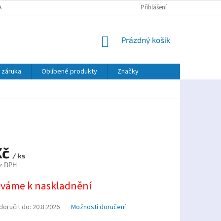
AJŮ
PLATBA TWISTO
Přihlášení
NÁKUPNÍ
Prázdný košík
KOŠÍK
 záruka
Oblíbené produkty
Značky
Kč
/ ks
z DPH
váme k naskladnění
oručit do:
20.8.2026
Možnosti doručení