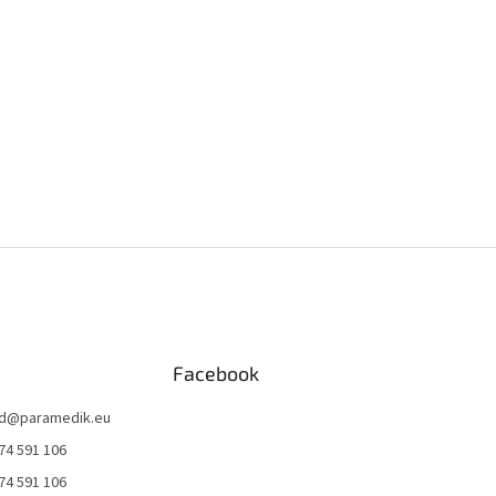
Facebook
d
@
paramedik.eu
74 591 106
74 591 106