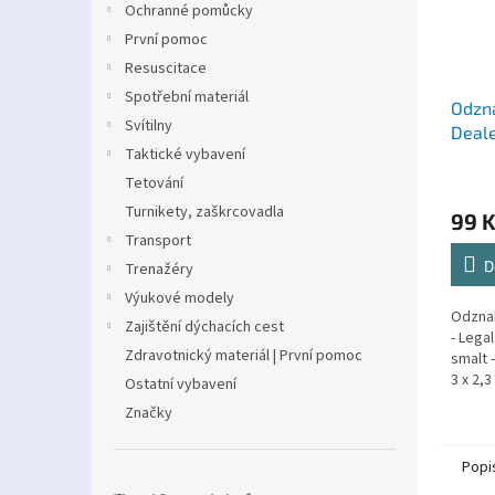
Ochranné pomůcky
První pomoc
Resuscitace
Spotřební materiál
Odzna
Svítilny
Deal
Taktické vybavení
Tetování
Turnikety, zaškrcovadla
99 
Transport
D
Trenažéry
Výukové modely
Odzna
Zajištění dýchacích cest
- Lega
Zdravotnický materiál | První pomoc
smalt 
3 x 2,
Ostatní vybavení
Značky
Popi