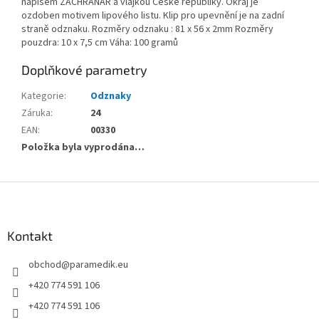
nápisem ZÁCHRANÁŘ a vlajkou České republiky. Okraj je
ozdoben motivem lipového listu. Klip pro upevnění je na zadní
straně odznaku. Rozměry odznaku : 81 x 56 x 2mm Rozměry
pouzdra: 10 x 7,5 cm Váha: 100 gramů
Doplňkové parametry
Kategorie
:
Odznaky
Záruka
:
24
EAN
:
00330
Položka byla vyprodána…
Z
á
p
a
Kontakt
t
obchod
@
paramedik.eu
í
+420 774 591 106
+420 774 591 106