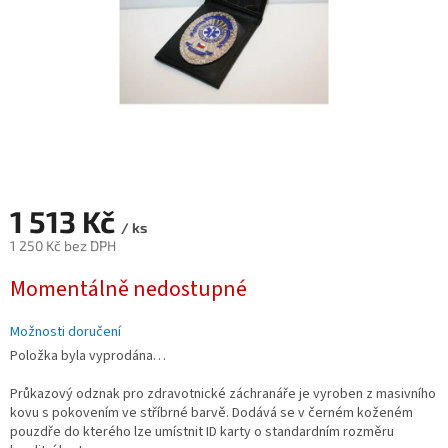
1 513 Kč
/ ks
1 250 Kč bez DPH
Měrná
Momentálně nedostupné
cena:
Možnosti doručení
Položka byla vyprodána…
Průkazový odznak pro zdravotnické záchranáře je vyroben z masivního
kovu s pokovením ve stříbrné barvě. Dodává se v černém koženém
pouzdře do kterého lze umístnit ID karty o standardním rozměru