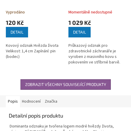
Vyprodáno
Momentálně nedostupné
120 Kč
1 029 Kč
DETAIL
DETAIL
Kovový odznak Hvězda života
Průkazový odznak pro
Velikost: 1,4 cm Zapínání: pin
zdravotnické záchranáře je
(bodec)
vyroben z masivního kovu s
pokovením ve stříbrné barvě.
Dominanta...
ZOBRAZIT VŠECHNY SOUVISEJÍCÍ PRODUKTY
Popis
Hodnocení
Značka
Detailní popis produktu
Dominanta odznaku je tvořena logem modré hvězdy života,