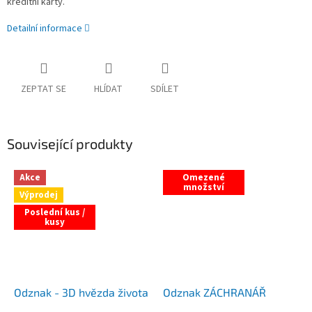
kreditní karty.
Detailní informace
ZEPTAT SE
HLÍDAT
SDÍLET
Související produkty
Akce
Omezené
množství
Výprodej
Poslední kus /
kusy
Odznak - 3D hvězda života
Odznak ZÁCHRANÁŘ