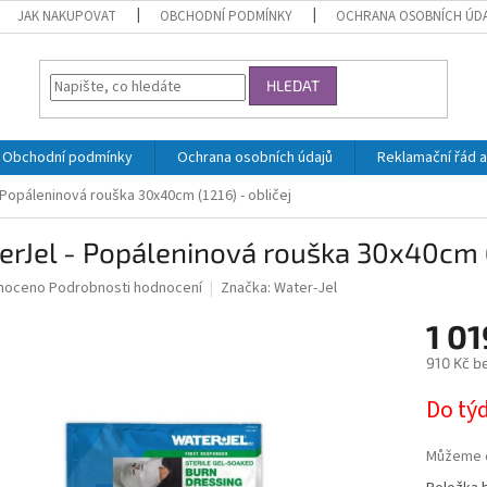
JAK NAKUPOVAT
OBCHODNÍ PODMÍNKY
OCHRANA OSOBNÍCH ÚD
HLEDAT
Obchodní podmínky
Ochrana osobních údajů
Reklamační řád a
 Popáleninová rouška 30x40cm (1216) - obličej
rJel - Popáleninová rouška 30x40cm (1
né
noceno
Podrobnosti hodnocení
Značka:
Water-Jel
ní
1 0
u
910 Kč b
Měrná
Do tý
cena:
ek.
Můžeme d