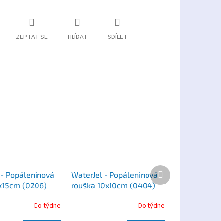
ZEPTAT SE
HLÍDAT
SDÍLET
Další
 - Popáleninová
WaterJel - Popáleninová
produkt
x15cm (0206)
rouška 10x10cm (0404)
Do týdne
Do týdne