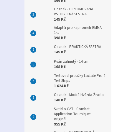
399 Kč
Odznak - DIPLOMOVANÁ
VŠEOBECNÁ SESTRA
145 Kč
Adaptér pro kapnometr EMMA -
1ks
398 Kč
Odznak - PRAKTICKÁ SESTRA
145 Kč
Peán zahnutý - 14 cm
168 Kč
Testovací proužky Lactate Pro 2
Test Strips
1 624 Kč
Odznak - Modrá Hvězda Života
140 Kč
Škrtidlo CAT - Combat
Application Tourniquet -
originál
955 Kč