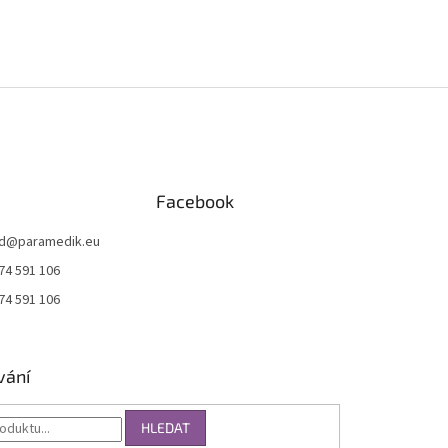
Facebook
d
@
paramedik.eu
74 591 106
74 591 106
vání
HLEDAT