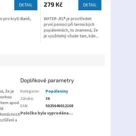
279 Kč
DETAIL
DETAIL
 pro krytí dlaně,
WATER-JEL® je prostředek
první pomoci při termických
popáleninách, to znamená, že
je využitelný všude tam, kde...
Doplňkové parametry
á, že je
Kategorie
:
Popáleniny
 horkou
Záruka
:
36
uchem apod.
EAN
:
5025646012168
lé
Položka byla vyprodána…
 domácnosti
ozšíření a