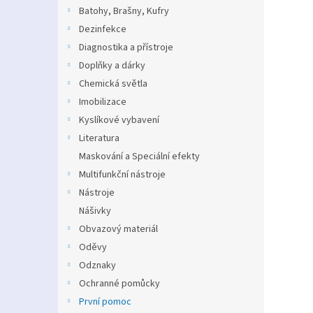
n
Batohy, Brašny, Kufry
e
Dezinfekce
l
Diagnostika a přístroje
Doplňky a dárky
Chemická světla
Imobilizace
Kyslíkové vybavení
Literatura
Maskování a Speciální efekty
Multifunkční nástroje
Nástroje
Nášivky
Obvazový materiál
Oděvy
Odznaky
Ochranné pomůcky
První pomoc