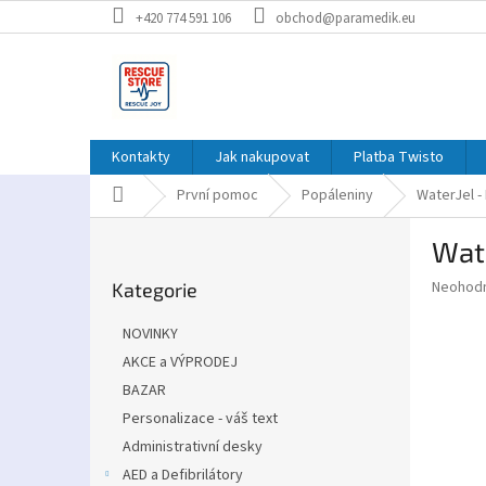
Přejít
+420 774 591 106
obchod@paramedik.eu
na
obsah
Kontakty
Jak nakupovat
Platba Twisto
Domů
První pomoc
Popáleniny
WaterJel -
P
Wate
o
Přeskočit
s
Průměr
Neohod
Kategorie
kategorie
t
hodnoce
r
produkt
NOVINKY
a
je
AKCE a VÝPRODEJ
0,0
n
z
BAZAR
n
5
í
Personalizace - váš text
hvězdič
p
Administrativní desky
a
AED a Defibrilátory