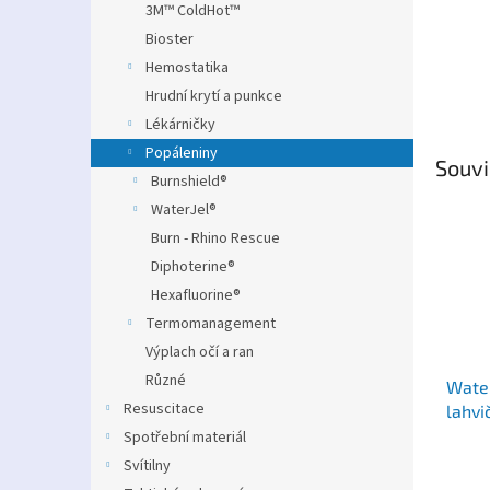
3M™ ColdHot™
Bioster
Hemostatika
Hrudní krytí a punkce
Lékárničky
Popáleniny
Souvi
Burnshield®
WaterJel®
Burn - Rhino Rescue
Diphoterine®
Hexafluorine®
Termomanagement
Výplach očí a ran
Různé
Water
Resuscitace
lahvi
Spotřební materiál
Svítilny