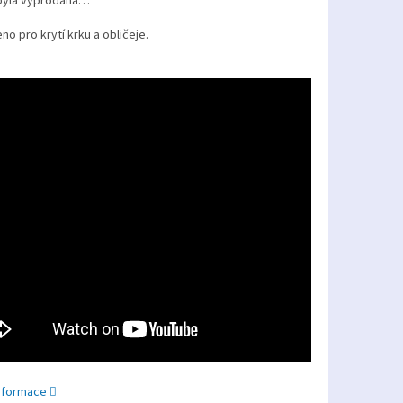
byla vyprodána…
o pro krytí krku a obličeje.
informace