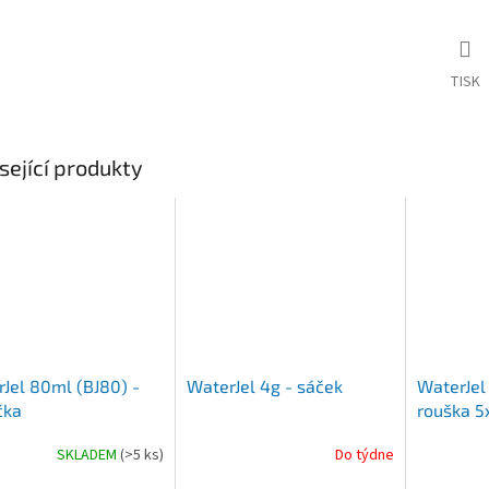
TISK
sející produkty
Jel 80ml (BJ80) -
WaterJel 4g - sáček
WaterJel
čka
rouška 5
SKLADEM
(>5 ks)
Do týdne