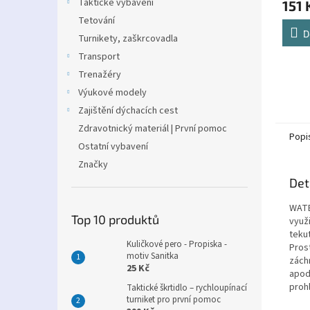
Taktické vybavení
151 
Tetování
D
Turnikety, zaškrcovadla
Transport
Trenažéry
Výukové modely
Zajištění dýchacích cest
Zdravotnický materiál | První pomoc
Popi
Ostatní vybavení
Značky
Det
WATE
Top 10 produktů
využ
teku
Kuličkové pero - Propiska -
Pros
motiv Sanitka
zách
25 Kč
apod
proh
Taktické škrtidlo – rychloupínací
turniket pro první pomoc