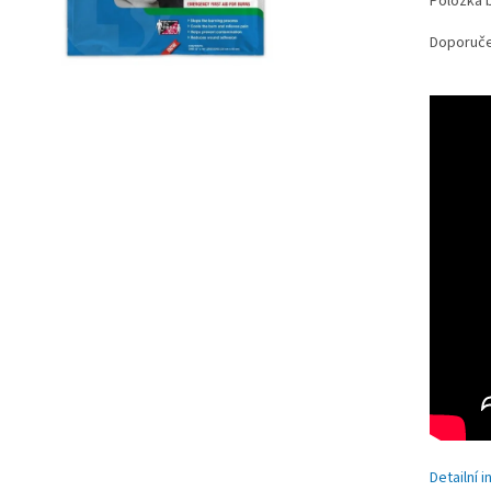
Položka 
Doporučen
Detailní 