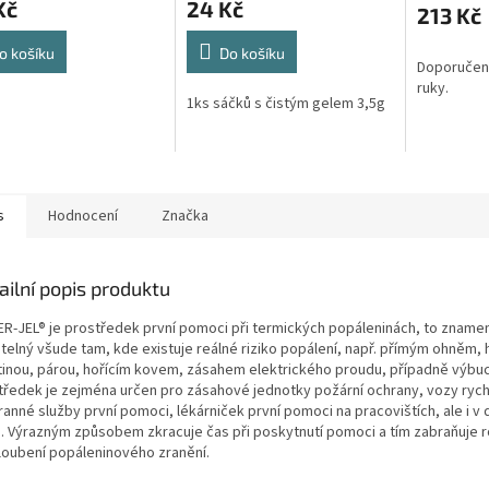
Kč
24 Kč
213 Kč
o košíku
Do košíku
Doporučeno
ruky.
1ks sáčků s čistým gelem 3,5g
s
Hodnocení
Značka
ailní popis produktu
R-JEL® je prostředek první pomoci při termických popáleninách, to znamen
itelný všude tam, kde existuje reálné riziko popálení, např. přímým ohněm,
tinou, párou, hořícím kovem, zásahem elektrického proudu, případně výb
tředek je zejména určen pro zásahové jednotky požární ochrany, vozy rych
ranné služby první pomoci, lékárniček první pomoci na pracovištích, ale i v
. Výrazným způsobem zkracuje čas při poskytnutí pomoci a tím zabraňuje r
loubení popáleninového zranění.