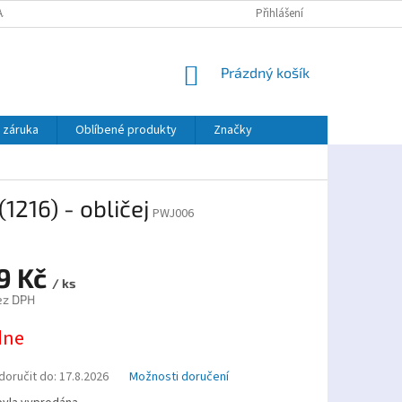
AJŮ
PLATBA TWISTO
Přihlášení
NÁKUPNÍ
Prázdný košík
KOŠÍK
 záruka
Oblíbené produkty
Značky
216) - obličej
PWJ006
19 Kč
/ ks
ez DPH
dne
oručit do:
17.8.2026
Možnosti doručení