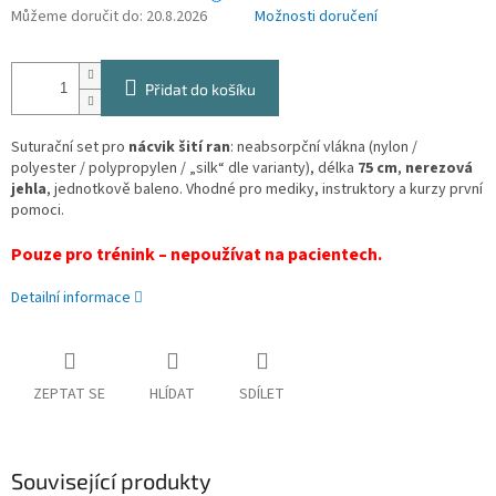
Můžeme doručit do:
20.8.2026
Možnosti doručení
Přidat do košíku
Suturační set pro
nácvik šití ran
: neabsorpční vlákna (nylon /
polyester / polypropylen / „silk“ dle varianty), délka
75 cm
,
nerezová
jehla
, jednotkově baleno. Vhodné pro mediky, instruktory a kurzy první
pomoci.
Pouze pro trénink – nepoužívat na pacientech.
Detailní informace
ZEPTAT SE
HLÍDAT
SDÍLET
Související produkty