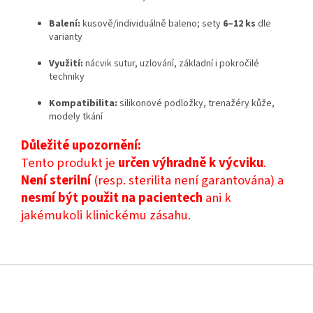
Balení:
kusově/individuálně baleno; sety
6–12 ks
dle
varianty
Využití:
nácvik sutur, uzlování, základní i pokročilé
techniky
Kompatibilita:
silikonové podložky, trenažéry kůže,
modely tkání
Důležité upozornění:
Tento produkt je
určen výhradně k výcviku
.
Není sterilní
(resp. sterilita není garantována) a
nesmí být použit na pacientech
ani k
jakémukoli klinickému zásahu.
Z
á
p