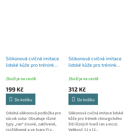
Silikonová cvičná imitace
Silikonová cvičná imitace
lidské kůže pro trénink
lidské kůže pro trénink
chirurgického šití
chirurgického šití různých
tvarů ran a incizi
Zboží je na cestě
Zboží je na cestě
199 Kč
312 Kč
Do košíku
Do košíku
Odolná silikonová podložka pro
Silikonová cvičná imitace lidské
nácvik sutur. Obsahuje různé
kůže pro trénink chirurgického
typy „ran“ (rovné, zakřivené,
šití různých tvarů ran a incizi.
rozštěpené a ve tvaru Y) v...
Velikost: 11 x 11...