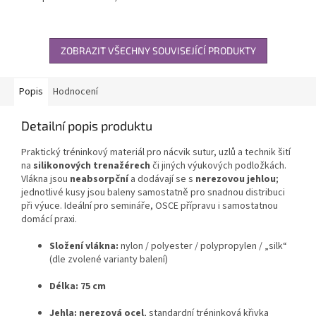
ZOBRAZIT VŠECHNY SOUVISEJÍCÍ PRODUKTY
Popis
Hodnocení
Detailní popis produktu
Praktický tréninkový materiál pro nácvik sutur, uzlů a technik šití
na
silikonových trenažérech
či jiných výukových podložkách.
Vlákna jsou
neabsorpční
a dodávají se s
nerezovou jehlou
;
jednotlivé kusy jsou baleny samostatně pro snadnou distribuci
při výuce. Ideální pro semináře, OSCE přípravu i samostatnou
domácí praxi.
Složení vlákna:
nylon / polyester / polypropylen / „silk“
(dle zvolené varianty balení)
Délka:
75 cm
Jehla:
nerezová ocel
, standardní tréninková křivka