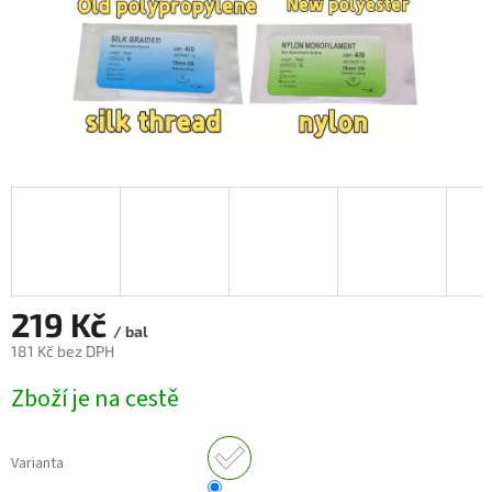
219 Kč
/ bal
181 Kč bez DPH
Měrná
Zboží je na cestě
cena:
Varianta