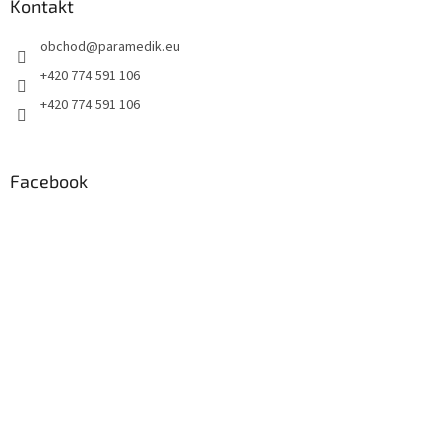
a
Kontakt
t
obchod
@
paramedik.eu
í
+420 774 591 106
+420 774 591 106
Facebook