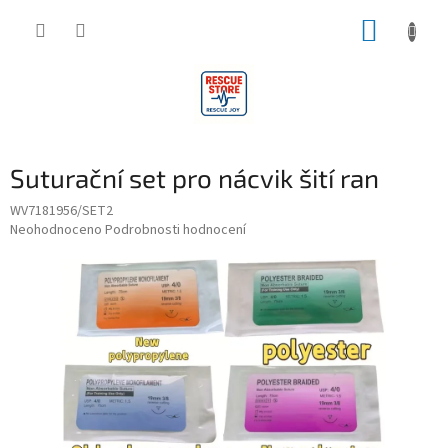
Přejít
NÁKUP
na
obsah
KOŠÍK
Suturační set pro nácvik šití ran
WV7181956/SET2
Průměrné
Neohodnoceno
Podrobnosti hodnocení
hodnocení
produktu
je
0,0
z
5
hvězdiček.