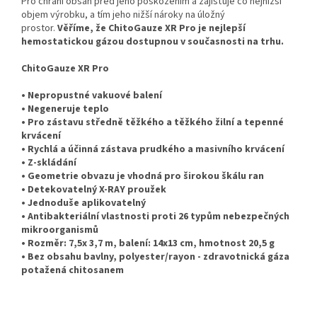
Pro chrání obsah před jeho poškozením a zajišťuje co nejnižší
objem výrobku, a tím jeho nižší nároky na úložný
prostor.
Věříme, že ChitoGauze XR Pro je nejlepší
hemostatickou gázou dostupnou v současnosti na trhu.
ChitoGauze XR Pro
• Nepropustné vakuové balení
• Negeneruje teplo
• Pro zástavu středně těžkého a těžkého žilní a tepenné
krvácení
• Rychlá a účinná zástava prudkého a masivního krvácení
• Z-skládání
• Geometrie obvazu je vhodná pro širokou škálu ran
• Detekovatelný X-RAY proužek
• Jednoduše aplikovatelný
• Antibakteriální vlastnosti proti 26 typům nebezpečných
mikroorganismů
• Rozměr: 7,5x 3,7 m, balení: 14x13 cm, hmotnost 20,5 g
• Bez obsahu bavlny, polyester/rayon - zdravotnická gáza
potažená chitosanem