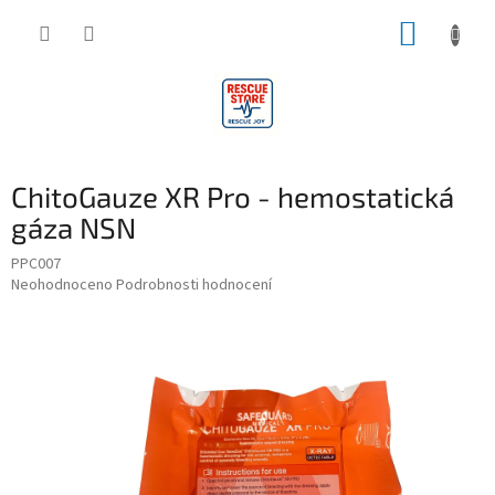
Přejít
NÁKUP
na
obsah
KOŠÍK
ChitoGauze XR Pro - hemostatická
gáza NSN
PPC007
Průměrné
Neohodnoceno
Podrobnosti hodnocení
hodnocení
produktu
je
0,0
z
5
hvězdiček.