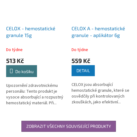
CELOX - hemostatické
CELOX A - hemostatické
granule 15g
granule - aplikátor 6g
Do týdne
Do týdne
513 Kč
559 Kč
DETAIL
Do košíku
CELOX jsou absorbující
Upozornění zdravotnickému
hemostatické granule, které se
personálu: Tento produkt je
osvědčily při kontrolovaných
vysoce absorbující a rozpustný
zkouškách, jako efektivní...
hemostatický materiál. Při...
ZOBRAZIT VŠECHNY SOUVISEJÍCÍ PRODUKTY