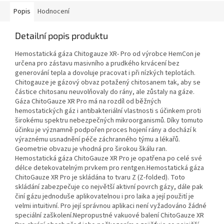
Popis
Hodnocení
Detailní popis produktu
Hemostatická gáza Chitogauze XR- Pro od výrobce HemCon je
určena pro zástavu masivního a prudkého krvácení bez
generování tepla a dovoluje pracovat i při nízkých teplotách.
Chitogauze je gázový obvaz potažený chitosanem tak, aby se
částice chitosanu neuvolňovaly do rány, ale zůstaly na gáze.
Gáza ChitoGauze XR Pro má na rozdíl od běžných
hemostatických gáz i antibakteriální vlastnosti s účinkem proti
širokému spektru nebezpečných mikroorganismů. Díky tomuto
účinku je významně podpořen proces hojení rány a dochází k
výraznému usnadnění péče záchranného týmu a lékařů.
Geometrie obvazu je vhodná pro širokou škálu ran.
Hemostatická gáza ChitoGauze XR Pro je opatřena po celé své
délce detekovatelným prvkem pro rentgen.Hemostatická gáza
ChitoGauze XR Pro je skládána to tvaru Z (Z-folded). Toto
skládání zabezpečuje co největší aktivní povrch gázy, dále pak
činí gázu jednoduše aplikovatelnou i pro laika a její použití je
velmi intuitivní. Pro její správnou aplikaci není vyžadováno žádné
speciální zaškolení.Nepropustné vakuové balení ChitoGauze XR