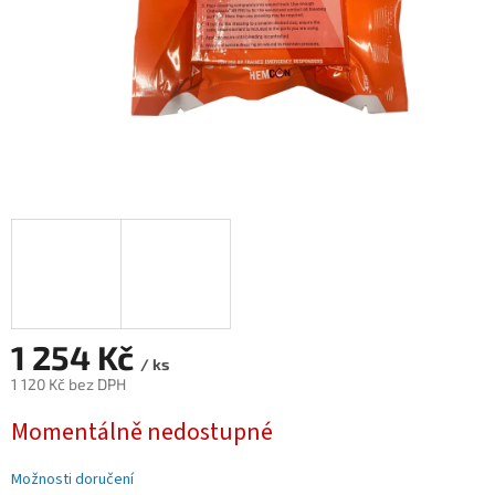
1 254 Kč
/ ks
1 120 Kč bez DPH
Měrná
Momentálně nedostupné
cena:
Možnosti doručení