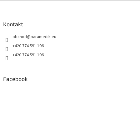
Z
á
p
a
Kontakt
t
obchod
@
paramedik.eu
í
+420 774 591 106
+420 774 591 106
Facebook