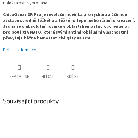
Položka byla vyprodána…
ChitoGauze XR Pro je revolučni novinka pro rychlou a účinnou
zástavu středně těžkého a těžkého tepenného i žilního krvácení.
Jedná se o absolutní novinku v oblasti hemostatik schválenou
pro použití v NATO, která svými antimirobiálními vlastnostmi
převyšuje běžné hemostatické gázy na trhu.
Detailní informace
ZEPTAT SE
HLÍDAT
SDÍLET
Související produkty