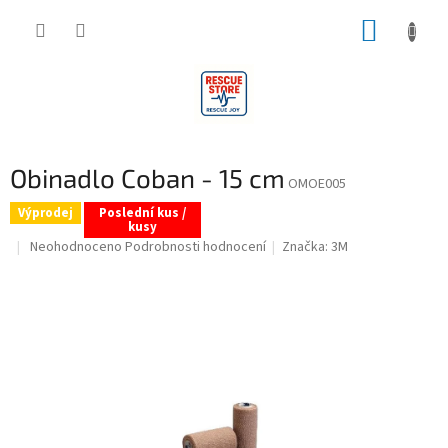
Přejít
NÁKUP
na
obsah
KOŠÍK
Obinadlo Coban - 15 cm
OMOE005
Výprodej
Poslední kus /
kusy
Průměrné
Neohodnoceno
Podrobnosti hodnocení
Značka:
3M
hodnocení
produktu
je
0,0
z
5
hvězdiček.