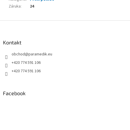
Záruka
:
24
Z
á
p
a
Kontakt
t
obchod
@
paramedik.eu
í
+420 774 591 106
+420 774 591 106
Facebook