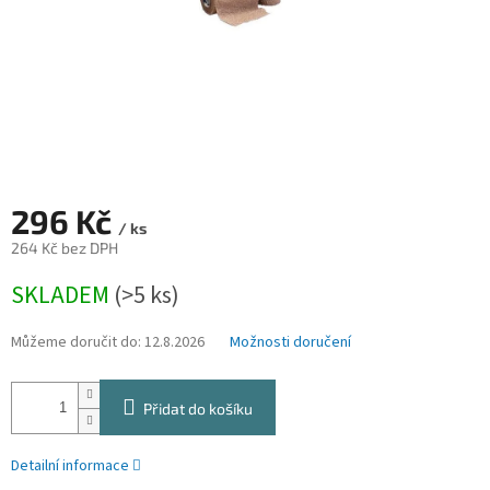
296 Kč
/ ks
264 Kč bez DPH
Měrná
SKLADEM
(>5 ks)
cena:
Můžeme doručit do:
12.8.2026
Možnosti doručení
Přidat do košíku
Detailní informace