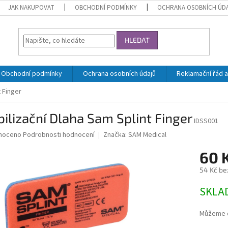
JAK NAKUPOVAT
OBCHODNÍ PODMÍNKY
OCHRANA OSOBNÍCH ÚD
HLEDAT
Obchodní podmínky
Ochrana osobních údajů
Reklamační řád a
t Finger
ilizační Dlaha Sam Splint Finger
IDSS001
né
noceno
Podrobnosti hodnocení
Značka:
SAM Medical
ní
60 
u
54 Kč be
Měrná
SKLA
cena:
ek.
Můžeme d