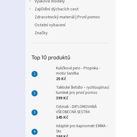
Výukové modely
Zajištění dýchacích cest
Zdravotnický materiál | První pomoc
Ostatní vybavení
Značky
Top 10 produktů
Kuličkové pero - Propiska -
motiv Sanitka
25 Kč
Taktické škrtidlo – rychloupínací
turniket pro první pomoc
399 Kč
Odznak - DIPLOMOVANÁ
VŠEOBECNÁ SESTRA
145 Kč
Adaptér pro kapnometr EMMA -
1ks
398 Kč