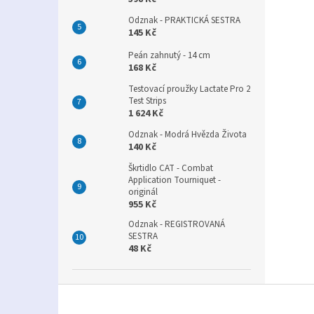
Odznak - PRAKTICKÁ SESTRA
145 Kč
Peán zahnutý - 14 cm
168 Kč
Testovací proužky Lactate Pro 2
Test Strips
1 624 Kč
Odznak - Modrá Hvězda Života
140 Kč
Škrtidlo CAT - Combat
Application Tourniquet -
originál
955 Kč
Odznak - REGISTROVANÁ
SESTRA
48 Kč
Z
á