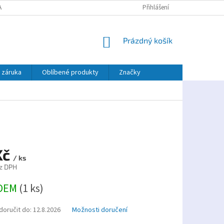
AJŮ
PLATBA TWISTO
Přihlášení
NÁKUPNÍ
Prázdný košík
KOŠÍK
 záruka
Oblíbené produkty
Značky
Kč
/ ks
z DPH
DEM
(1 ks)
oručit do:
12.8.2026
Možnosti doručení