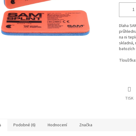
Dlaha SAM
průhledná
na ni te
skladná, 
batozích
Tloušťka
TISK
s
Podobné (6)
Hodnocení
Značka