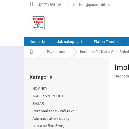
Přejít
+420 774 591 106
obchod@paramedik.eu
na
obsah
Kontakty
Jak nakupovat
Platba Twisto
Domů
První pomoc
Imobilizační Dlaha Sam Splin
P
Imob
o
Přeskočit
s
Průměr
Neohod
Kategorie
kategorie
t
hodnoce
r
produkt
NOVINKY
a
je
AKCE a VÝPRODEJ
0,0
n
z
BAZAR
n
5
í
Personalizace - váš text
hvězdič
p
Administrativní desky
a
AED a Defibrilátory