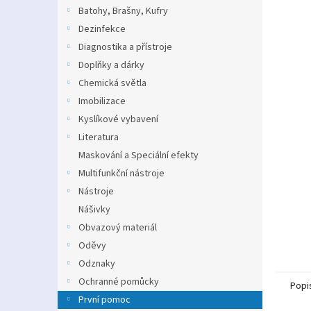
n
Batohy, Brašny, Kufry
e
Dezinfekce
l
Diagnostika a přístroje
Doplňky a dárky
Chemická světla
Imobilizace
Kyslíkové vybavení
Literatura
Maskování a Speciální efekty
Multifunkční nástroje
Nástroje
Nášivky
Obvazový materiál
Oděvy
Odznaky
Ochranné pomůcky
Popi
První pomoc