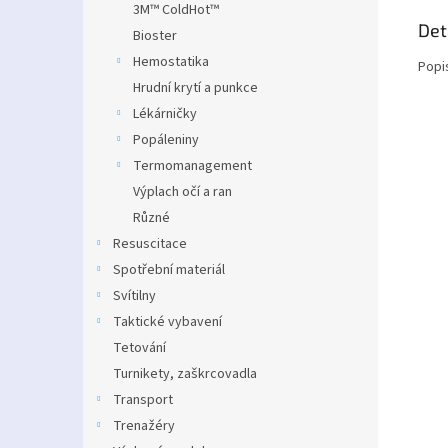
3M™ ColdHot™
Det
Bioster
Hemostatika
Popi
Hrudní krytí a punkce
Lékárničky
Popáleniny
Termomanagement
Výplach očí a ran
Různé
Resuscitace
Spotřební materiál
Svítilny
Taktické vybavení
Tetování
Turnikety, zaškrcovadla
Transport
Trenažéry