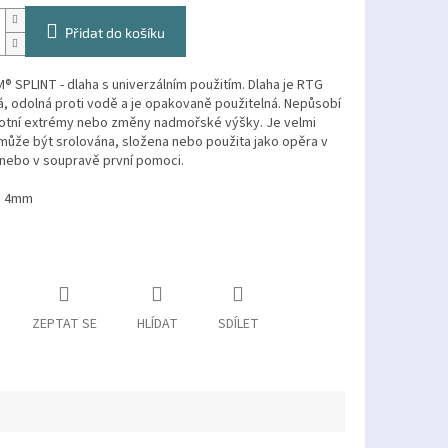
Přidat do košíku
® SPLINT - dlaha s univerzálním použitím. Dlaha je RTG
, odolná proti vodě a je opakovaně použitelná. Nepůsobí
plotní extrémy nebo změny nadmořské výšky. Je velmi
může být srolována, složena nebo použita jako opěra v
 nebo v soupravě první pomoci.
: 4mm
ZEPTAT SE
HLÍDAT
SDÍLET