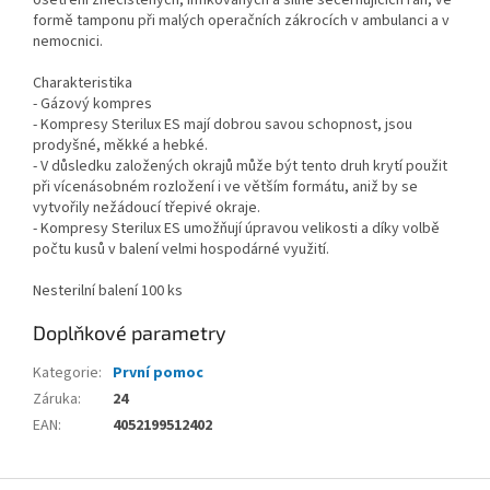
formě tamponu při malých operačních zákrocích v ambulanci a v
nemocnici.
Charakteristika
- Gázový kompres
- Kompresy Sterilux ES mají dobrou savou schopnost, jsou
prodyšné, měkké a hebké.
- V důsledku založených okrajů může být tento druh krytí použit
při vícenásobném rozložení i ve větším formátu, aniž by se
vytvořily nežádoucí třepivé okraje.
- Kompresy Sterilux ES umožňují úpravou velikosti a díky volbě
počtu kusů v balení velmi hospodárné využití.
Nesterilní balení 100 ks
Doplňkové parametry
Kategorie
:
První pomoc
Záruka
:
24
EAN
:
4052199512402
Z