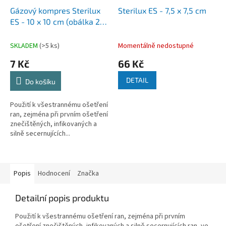
Gázový kompres Sterilux
Sterilux ES - 7,5 x 7,5 cm
ES - 10 x 10 cm (obálka 2
ks)
SKLADEM
(>5 ks)
Momentálně nedostupné
7 Kč
66 Kč
DETAIL
Do košíku
Použití k všestrannému ošetření
ran, zejména při prvním ošetření
znečištěných, infikovaných a
silně secernujících...
Popis
Hodnocení
Značka
Detailní popis produktu
Použití k všestrannému ošetření ran, zejména při prvním
ošetření znečištěných, infikovaných a silně secernujících ran, ve