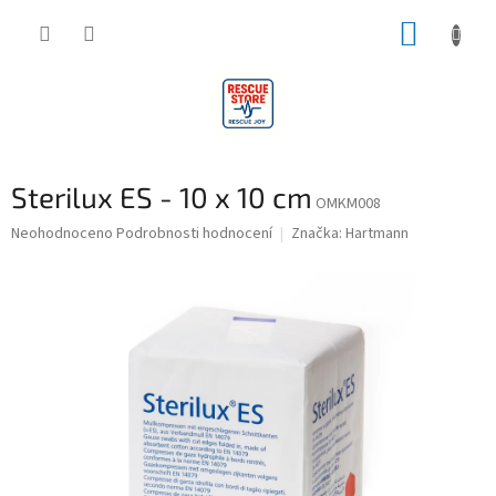
Přejít
NÁKUP
na
obsah
KOŠÍK
Sterilux ES - 10 x 10 cm
OMKM008
Průměrné
Neohodnoceno
Podrobnosti hodnocení
Značka:
Hartmann
hodnocení
produktu
je
0,0
z
5
hvězdiček.