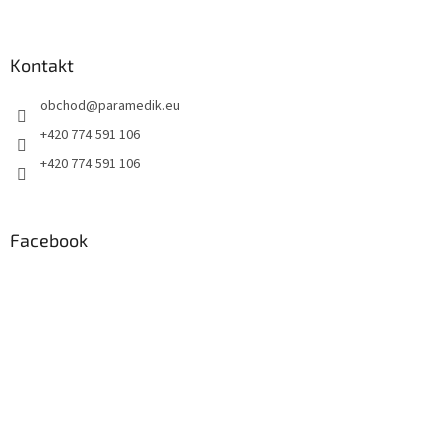
á
p
a
Kontakt
t
obchod
@
paramedik.eu
í
+420 774 591 106
+420 774 591 106
Facebook