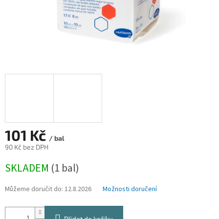
101 Kč
/ bal
90 Kč bez DPH
Měrná
SKLADEM
(1 bal)
cena:
Můžeme doručit do:
12.8.2026
Možnosti doručení
Přidat do košíku