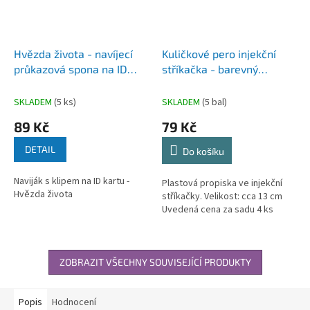
Hvězda života - navíjecí
Kuličkové pero injekční
průkazová spona na ID
stříkačka - barevný
Kartu
inkoust - 4ks
SKLADEM
(5 ks)
SKLADEM
(5 bal)
89 Kč
79 Kč
DETAIL
Do košíku
Naviják s klipem na ID kartu -
Plastová propiska ve injekční
Hvězda života
stříkačky. Velikost: cca 13 cm
Uvedená cena za sadu 4 ks
ZOBRAZIT VŠECHNY SOUVISEJÍCÍ PRODUKTY
Popis
Hodnocení