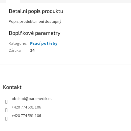
Detailní popis produktu
Popis produktu není dostupný
Doplňkové parametry
Kategorie
:
Psací potřeby
Záruka
:
24
Z
á
p
a
Kontakt
t
obchod
@
paramedik.eu
í
+420 774 591 106
+420 774 591 106