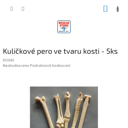
Přejít
NÁKUP
na
obsah
KOŠÍK
Kuličkové pero ve tvaru kosti - 5ks
DO043
Průměrné
Neohodnoceno
Podrobnosti hodnocení
hodnocení
produktu
je
0,0
z
5
hvězdiček.