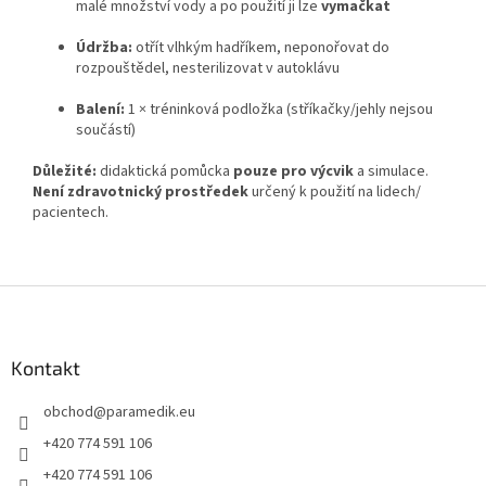
malé množství vody a po použití ji lze
vymačkat
Údržba:
otřít vlhkým hadříkem, neponořovat do
rozpouštědel, nesterilizovat v autoklávu
Balení:
1 × tréninková podložka (stříkačky/jehly nejsou
součástí)
Důležité:
didaktická pomůcka
pouze pro výcvik
a simulace.
Není zdravotnický prostředek
určený k použití na lidech/
pacientech.
Z
á
p
a
Kontakt
t
obchod
@
paramedik.eu
í
+420 774 591 106
+420 774 591 106