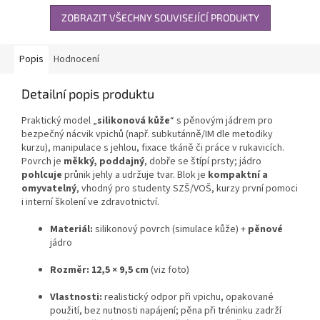
ZOBRAZIT VŠECHNY SOUVISEJÍCÍ PRODUKTY
Popis
Hodnocení
Detailní popis produktu
Praktický model „
silikonová kůže
“ s pěnovým jádrem pro
bezpečný nácvik vpichů (např. subkutánně/IM dle metodiky
kurzu), manipulace s jehlou, fixace tkáně či práce v rukavicích.
Povrch je
měkký, poddajný
, dobře se štípí prsty; jádro
pohlcuje
průnik jehly a udržuje tvar. Blok je
kompaktní a
omyvatelný
, vhodný pro studenty SZŠ/VOŠ, kurzy první pomoci
i interní školení ve zdravotnictví.
Materiál:
silikonový povrch (simulace kůže) +
pěnové
jádro
Rozměr:
12,5 × 9,5 cm
(viz foto)
Vlastnosti:
realistický odpor při vpichu, opakované
použití, bez nutnosti napájení; pěna při tréninku zadrží