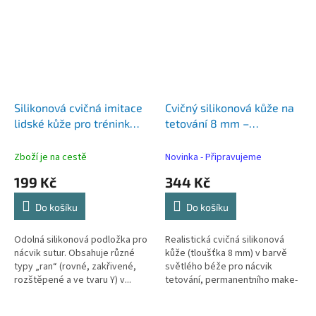
Silikonová cvičná imitace
Cvičný silikonová kůže na
lidské kůže pro trénink
tetování 8 mm –
chirurgického šití
oboustranná, realistická,
světle béžová
Zboží je na cestě
Novinka - Připravujeme
199 Kč
344 Kč
Do košíku
Do košíku
Odolná silikonová podložka pro
Realistická cvičná silikonová
nácvik sutur. Obsahuje různé
kůže (tloušťka 8 mm) v barvě
typy „ran“ (rovné, zakřivené,
světlého béže pro nácvik
rozštěpené a ve tvaru Y) v...
tetování, permanentního make-
upu...