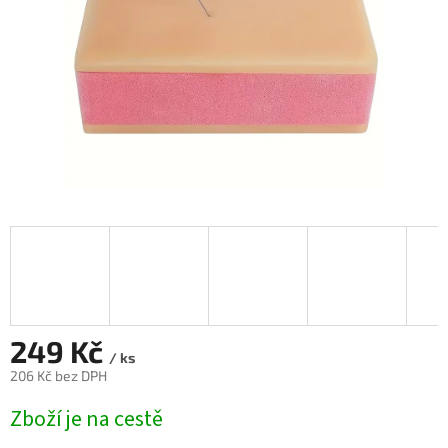
249 Kč
/ ks
206 Kč bez DPH
Měrná
Zboží je na cestě
cena: