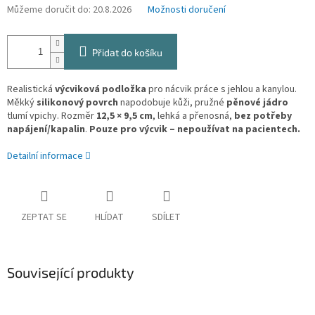
Můžeme doručit do:
20.8.2026
Možnosti doručení
Přidat do košíku
Realistická
výcviková podložka
pro nácvik práce s jehlou a kanylou.
Měkký
silikonový povrch
napodobuje kůži, pružné
pěnové jádro
tlumí vpichy. Rozměr
12,5 × 9,5 cm
, lehká a přenosná,
bez potřeby
napájení/kapalin
.
Pouze pro výcvik – nepoužívat na pacientech.
Detailní informace
ZEPTAT SE
HLÍDAT
SDÍLET
Související produkty