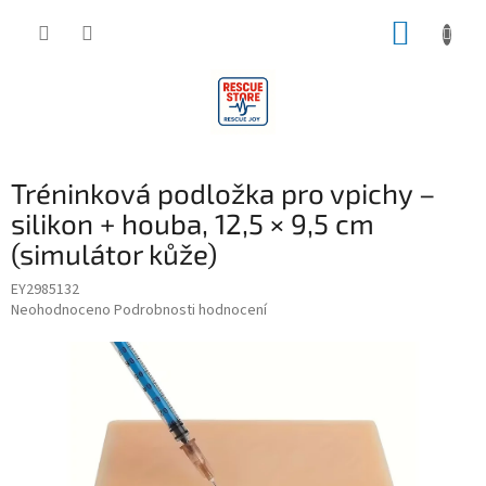
Přejít
NÁKUP
na
obsah
KOŠÍK
Tréninková podložka pro vpichy –
silikon + houba, 12,5 × 9,5 cm
(simulátor kůže)
EY2985132
Průměrné
Neohodnoceno
Podrobnosti hodnocení
hodnocení
produktu
je
0,0
z
5
hvězdiček.