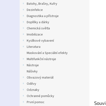
n
Batohy, Brašny, Kufry
e
Dezinfekce
l
Diagnostika a přístroje
Doplňky a dárky
Chemická světla
Imobilizace
Kyslíkové vybavení
Literatura
Maskování a Speciální efekty
Multifunkční nástroje
Nástroje
Nášivky
Obvazový materiál
Oděvy
Odznaky
Ochranné pomůcky
První pomoc
Souvi