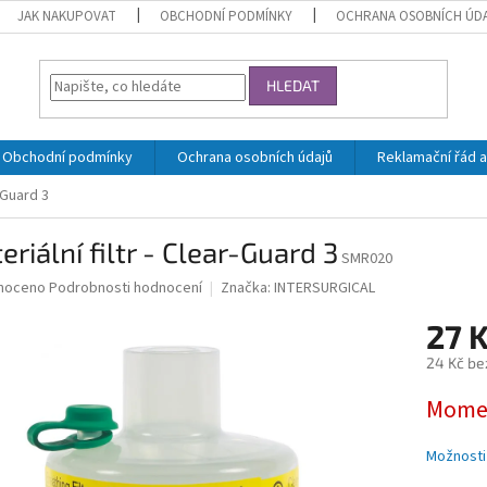
JAK NAKUPOVAT
OBCHODNÍ PODMÍNKY
OCHRANA OSOBNÍCH ÚD
HLEDAT
Obchodní podmínky
Ochrana osobních údajů
Reklamační řád a
r-Guard 3
eriální filtr - Clear-Guard 3
SMR020
né
noceno
Podrobnosti hodnocení
Značka:
INTERSURGICAL
ní
27 
u
24 Kč be
Měrná
Momen
cena:
ek.
Možnosti