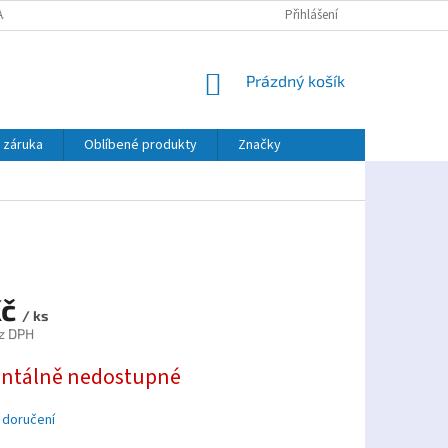
AJŮ
PLATBA TWISTO
Přihlášení
NÁKUPNÍ
Prázdný košík
KOŠÍK
 záruka
Oblíbené produkty
Značky
Kč
/ ks
z DPH
tálně nedostupné
 doručení