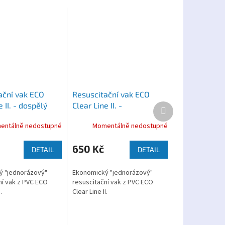
ační vak ECO
Resuscitační vak ECO
e II. - dospělý
Clear Line II. -
Další
produkt
Novorozenecký
entálně nedostupné
Momentálně nedostupné
650 Kč
DETAIL
DETAIL
ý "jednorázový"
Ekonomický "jednorázový"
ní vak z PVC ECO
resuscitační vak z PVC ECO
.
Clear Line II.