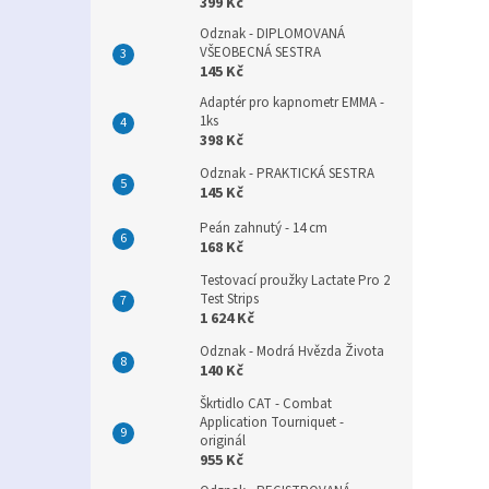
399 Kč
Odznak - DIPLOMOVANÁ
VŠEOBECNÁ SESTRA
145 Kč
Adaptér pro kapnometr EMMA -
1ks
398 Kč
Odznak - PRAKTICKÁ SESTRA
145 Kč
Peán zahnutý - 14 cm
168 Kč
Testovací proužky Lactate Pro 2
Test Strips
1 624 Kč
Odznak - Modrá Hvězda Života
140 Kč
Škrtidlo CAT - Combat
Application Tourniquet -
originál
955 Kč