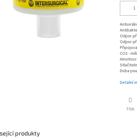
Antivirál
Antibakte
Odpor při
Odpor při
Připojova
CO2 - mě
Hmotnost
Stlačitel
Doba pou
Detailní 
TISK
sející produkty