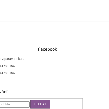
Facebook
d
@
paramedik.eu
74 591 106
74 591 106
vání
HLEDAT