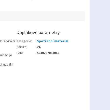
Doplňkové parametry
í a virální
Kategorie
:
Spotřební materiál
Záruka
:
24
EAN
:
5030267054015
minaci je
í vizuální