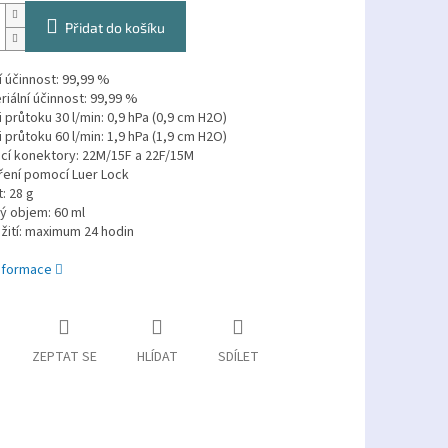
Přidat do košíku
ní účinnost: 99,99 %
riální účinnost: 99,99 %
 průtoku 30 l/min: 0,9 hPa (0,9 cm H2O)
 průtoku 60 l/min: 1,9 hPa (1,9 cm H2O)
cí konektory: 22M/15F a 22F/15M
ření pomocí Luer Lock
: 28 g
ný objem: 60 ml
žití: maximum 24 hodin
informace
ZEPTAT SE
HLÍDAT
SDÍLET