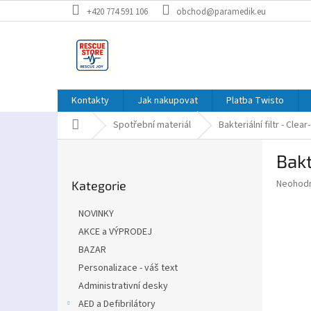
Přejít
+420 774 591 106
obchod@paramedik.eu
na
obsah
Kontakty
Jak nakupovat
Platba Twisto
Domů
Spotřební materiál
Bakteriální filtr - Clea
P
Bakt
o
Přeskočit
s
Průměr
Neohod
Kategorie
kategorie
t
hodnoce
r
produkt
NOVINKY
a
je
AKCE a VÝPRODEJ
0,0
n
z
BAZAR
n
5
í
Personalizace - váš text
hvězdič
p
Administrativní desky
a
AED a Defibrilátory