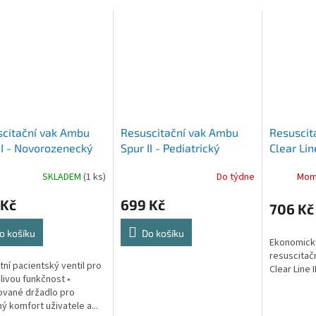
citační vak Ambu
Resuscitační vak Ambu
Resuscit
II - Novorozenecký
Spur II - Pediatrický
Clear Lin
SKLADEM
(1 ks)
Do týdne
Mom
 Kč
699 Kč
706 Kč
o košíku
Do košíku
Ekonomick
resuscitač
átní pacientský ventil pro
Clear Line II
livou funkčnost •
ované držadlo pro
ý komfort uživatele a...