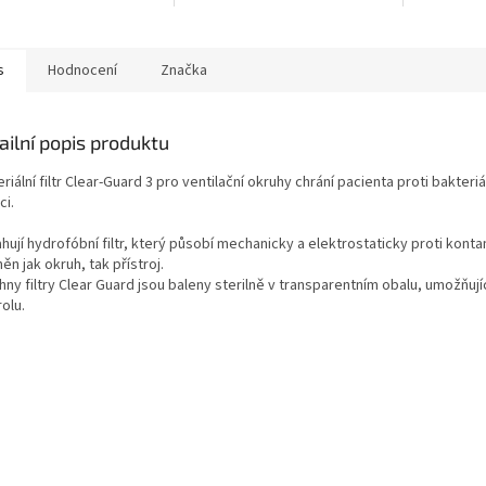
s
Hodnocení
Značka
ailní popis produktu
riální filtr Clear-Guard 3 pro ventilační okruhy chrání pacienta proti bakteriáln
ci.
ují hydrofóbní filtr, který působí mechanicky a elektrostaticky proti konta
ěn jak okruh, tak přístroj.
ny filtry Clear Guard jsou baleny sterilně v transparentním obalu, umožňujíc
olu.