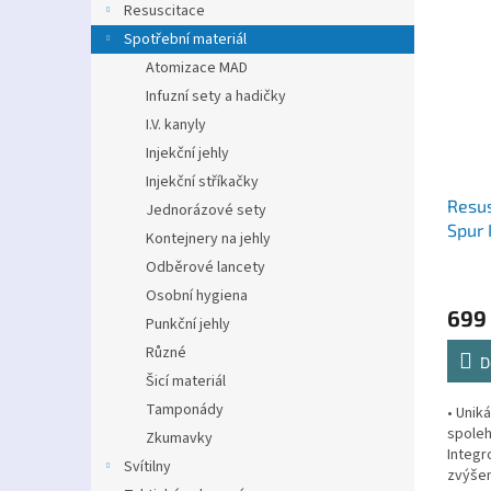
Resuscitace
Spotřební materiál
Atomizace MAD
Infuzní sety a hadičky
I.V. kanyly
Injekční jehly
Injekční stříkačky
Resus
Jednorázové sety
Spur 
Kontejnery na jehly
Odběrové lancety
Osobní hygiena
699
Punkční jehly
Různé
D
Šicí materiál
Tamponády
• Unik
spoleh
Zkumavky
Integr
Svítilny
zvýšen