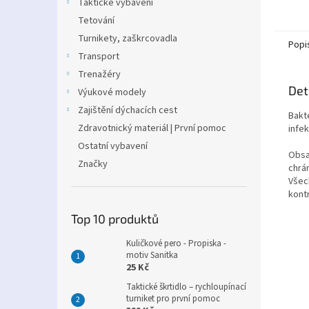
Taktické vybavení
Tetování
Turnikety, zaškrcovadla
Popi
Transport
Trenažéry
Det
Výukové modely
Zajištění dýchacích cest
Bakte
Zdravotnický materiál | První pomoc
infek
Ostatní vybavení
Obsah
Značky
chrán
Všech
kontr
Top 10 produktů
Kuličkové pero - Propiska -
motiv Sanitka
25 Kč
Taktické škrtidlo – rychloupínací
turniket pro první pomoc