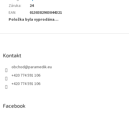
Záruka
:
24
EAN
:
0130382903044321
Položka byla vyprodána…
Z
á
p
a
Kontakt
t
obchod
@
paramedik.eu
í
+420 774 591 106
+420 774 591 106
Facebook