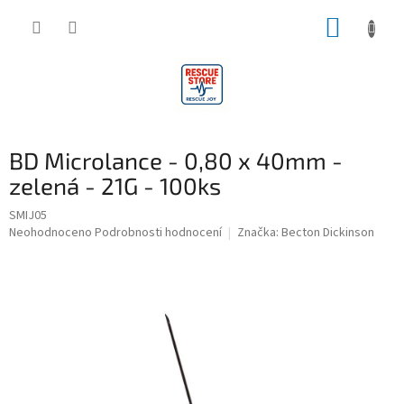
Přejít
NÁKUP
na
obsah
KOŠÍK
BD Microlance - 0,80 x 40mm -
zelená - 21G - 100ks
SMIJ05
Průměrné
Neohodnoceno
Podrobnosti hodnocení
Značka:
Becton Dickinson
hodnocení
produktu
je
0,0
z
5
hvězdiček.