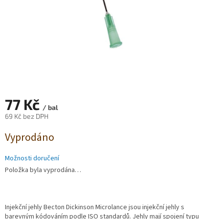
77 Kč
/ bal
69 Kč bez DPH
Měrná
Vyprodáno
cena:
Možnosti doručení
Položka byla vyprodána…
Injekční jehly Becton Dickinson Microlance jsou injekční jehly s
barevným kódováním podle ISO standardů. Jehly mají spojení typu