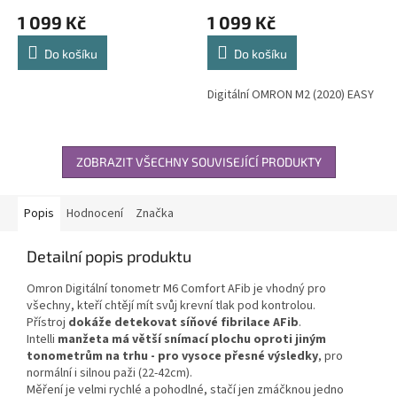
1 099 Kč
1 099 Kč
Do košíku
Do košíku
Digitální OMRON M2 (2020) EASY
ZOBRAZIT VŠECHNY SOUVISEJÍCÍ PRODUKTY
Popis
Hodnocení
Značka
Detailní popis produktu
Omron Digitální tonometr M6 Comfort AFib je vhodný pro
všechny, kteří chtějí mít svůj krevní tlak pod kontrolou.
Přístroj
dokáže detekovat síňové fibrilace AFib
.
Intelli
manžeta má větší snímací plochu oproti jiným
tonometrům na trhu - pro vysoce přesné výsledky
, pro
normální i silnou paži (22-42cm).
Měření je velmi rychlé a pohodlné, stačí jen zmáčknou jedno