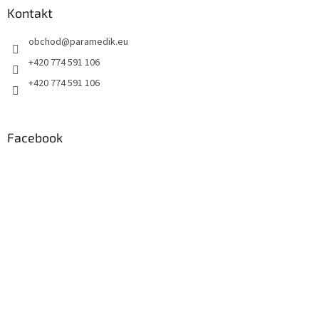
a
Kontakt
t
obchod
@
paramedik.eu
í
+420 774 591 106
+420 774 591 106
Facebook