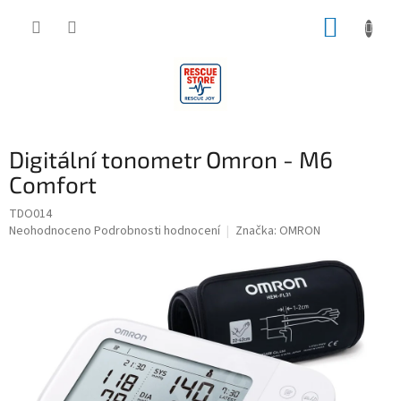
Přejít
NÁKUP
na
obsah
KOŠÍK
Digitální tonometr Omron - M6
Comfort
TDO014
Průměrné
Neohodnoceno
Podrobnosti hodnocení
Značka:
OMRON
hodnocení
produktu
je
0,0
z
5
hvězdiček.