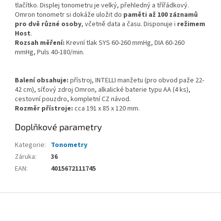
tlačítko. Displej tonometru je velký, přehledný a třířádkový.
Omron tonometr si dokáže uložit do
paměti až 100 záznamů
pro dvě různé osoby
, včetně data a času. Disponuje i
režimem
Host
.
Rozsah měření:
Krevní tlak SYS 60-260 mmHg, DIA 60-260
mmHg, Puls 40-180/min.
Balení obsahuje:
přístroj, INTELLI manžetu (pro obvod paže 22-
42 cm), síťový zdroj Omron, alkalické baterie typu AA (4 ks),
cestovní pouzdro, kompletní CZ návod.
Rozměr přístroje:
cca 191 x 85 x 120 mm.
Doplňkové parametry
Kategorie
:
Tonometry
Záruka
:
36
EAN
:
4015672111745
Z
á
p