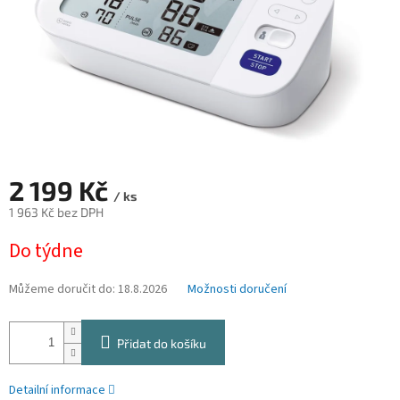
2 199 Kč
/ ks
1 963 Kč bez DPH
Měrná
Do týdne
cena:
Můžeme doručit do:
18.8.2026
Možnosti doručení
Přidat do košíku
Detailní informace