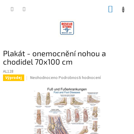
Přejít
NÁKUP
na
obsah
KOŠÍK
Plakát - onemocnění nohou a
chodidel 70x100 cm
AL128
Průměrné
Neohodnoceno
Podrobnosti hodnocení
Výprodej
hodnocení
produktu
je
0,0
z
5
hvězdiček.