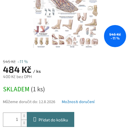
545 Kč
–11 %
545 Kč
–11 %
484 Kč
/ ks
400 Kč bez DPH
Měrná
SKLADEM
(1 ks)
cena:
Můžeme doručit do:
12.8.2026
Možnosti doručení
Přidat do košíku