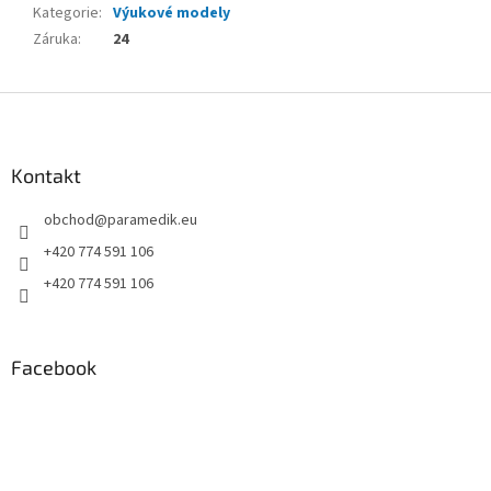
Kategorie
:
Výukové modely
Záruka
:
24
Z
á
p
a
Kontakt
t
obchod
@
paramedik.eu
í
+420 774 591 106
+420 774 591 106
Facebook