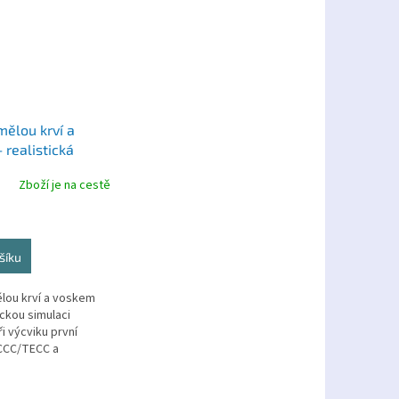
mělou krví a
 realistická
 zranění pro
Zboží je na cestě
cký výcvik
lná)
šíku
lou krví a voskem
ickou simulaci
i výcviku první
CCC/TECC a
kých...