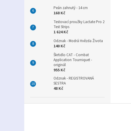
Peán zahnutý - 14 cm
168 Kč
Testovací proužky Lactate Pro 2
Test Strips
1 624 Kč
Odznak - Modrá Hvězda Života
140 Kč
Škrtidlo CAT - Combat
Application Tourniquet -
originál
955 Kč
Odznak - REGISTROVANÁ
SESTRA
48 Kč
Z
á
p
a