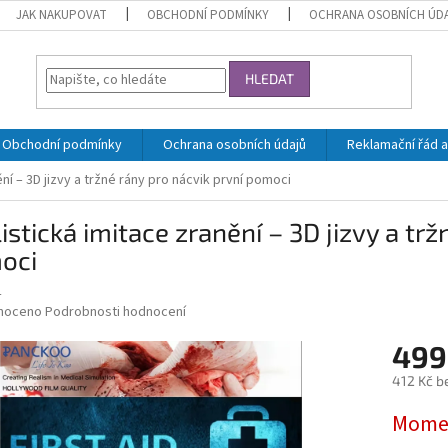
JAK NAKUPOVAT
OBCHODNÍ PODMÍNKY
OCHRANA OSOBNÍCH ÚD
HLEDAT
Obchodní podmínky
Ochrana osobních údajů
Reklamační řád a
ní – 3D jizvy a tržné rány pro nácvik první pomoci
istická imitace zranění – 3D jizvy a trž
oci
4
né
noceno
Podrobnosti hodnocení
ní
499
u
412 Kč b
Měrná
Momen
cena:
ek.