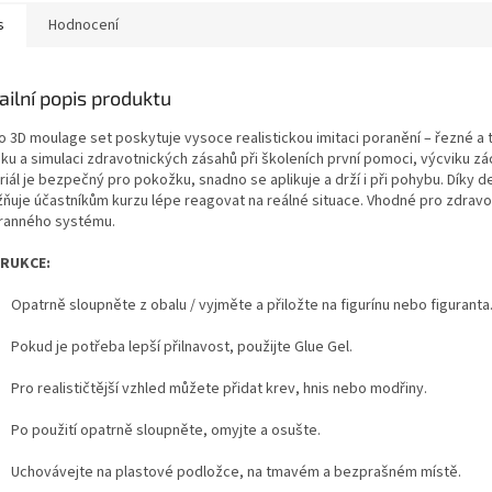
s
Hodnocení
ailní popis produktu
 3D moulage set poskytuje vysoce realistickou imitaci poranění – řezné a t
iku a simulaci zdravotnických zásahů při školeních první pomoci, výcviku z
iál je bezpečný pro pokožku, snadno se aplikuje a drží i při pohybu. Díky d
ňuje účastníkům kurzu lépe reagovat na reálné situace. Vhodné pro zdravot
ranného systému.
TRUKCE:
Opatrně sloupněte z obalu / vyjměte a přiložte na figurínu nebo figuranta
Pokud je potřeba lepší přilnavost, použijte Glue Gel.
Pro realističtější vzhled můžete přidat krev, hnis nebo modřiny.
Po použití opatrně sloupněte, omyjte a osušte.
Uchovávejte na plastové podložce, na tmavém a bezprašném místě.