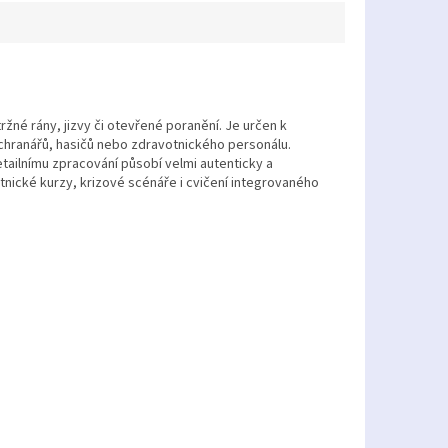
ržné rány, jizvy či otevřené poranění. Je určen k
áchranářů, hasičů nebo zdravotnického personálu.
etailnímu zpracování působí velmi autenticky a
nické kurzy, krizové scénáře i cvičení integrovaného
.