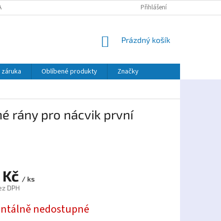
AJŮ
PLATBA TWISTO
Přihlášení
NÁKUPNÍ
Prázdný košík
KOŠÍK
 záruka
Oblíbené produkty
Značky
né rány pro nácvik první
 Kč
/ ks
ez DPH
tálně nedostupné