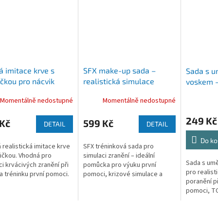
á imitace krve s
SFX make-up sada –
Sada s u
čkou pro nácvik
realistická simulace
voskem –
 pomoci
zranění pro zdravotnický
simulace
Momentálně nedostupné
Momentálně nedostupné
výcvik
zdravotni
(omyvate
249 Kč
 Kč
599 Kč
DETAIL
DETAIL
Do ko
 realistická imitace krve
SFX tréninková sada pro
ičkou. Vhodná pro
simulaci zranění – ideální
Sada s umě
ci krvácivých zranění při
pomůcka pro výuku první
pro realist
a tréninku první pomoci.
pomoci, krizové simulace a
poranění př
zásahové...
pomoci, T
záchranářs