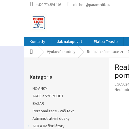
Přejít
+420 774 591 106
obchod@paramedik.eu
na
obsah
Kontakty
Jak nakupovat
Platba Twisto
Domů
Výukové modely
Realistická imitace zraně
P
Real
o
Přeskočit
s
pom
Kategorie
kategorie
t
EG6902
r
NOVINKY
Průměr
Neohod
a
hodnoce
AKCE a VÝPRODEJ
n
produkt
BAZAR
n
je
í
Personalizace - váš text
0,0
z
p
Administrativní desky
5
a
AED a Defibrilátory
hvězdič