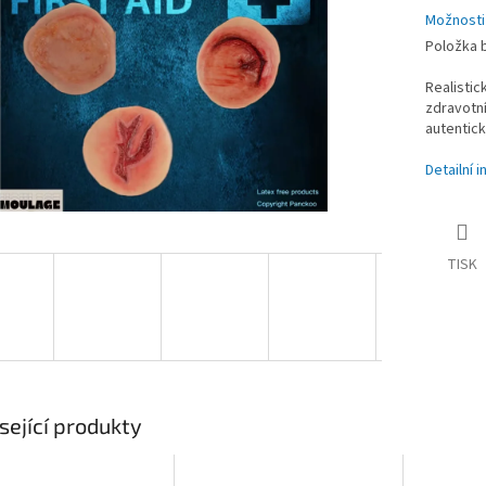
Možnosti
Položka 
Realistic
zdravotní
autentick
Detailní 
TISK
sející produkty