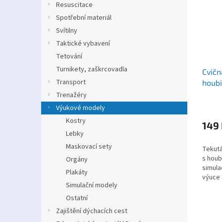
Resuscitace
Spotřební materiál
Svítilny
Taktické vybavení
Tetování
Turnikety, zaškrcovadla
Cvičn
Transport
houbi
první
Trenažéry
Výukové modely
Kostry
149
Lebky
Maskovací sety
Tekutá
s houb
Orgány
simula
Plakáty
výuce 
Simulační modely
Ostatní
Zajištění dýchacích cest