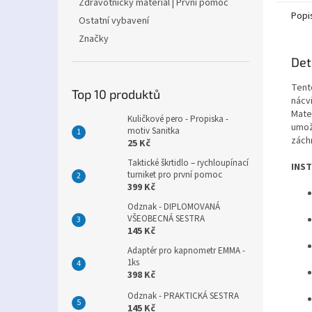
Zdravotnický materiál | První pomoc
Popi
Ostatní vybavení
Značky
Det
Tento
Top 10 produktů
nácv
Mater
Kuličkové pero - Propiska -
umož
motiv Sanitka
zách
25 Kč
Taktické škrtidlo – rychloupínací
INS
turniket pro první pomoc
399 Kč
Odznak - DIPLOMOVANÁ
VŠEOBECNÁ SESTRA
145 Kč
Adaptér pro kapnometr EMMA -
1ks
398 Kč
Odznak - PRAKTICKÁ SESTRA
145 Kč