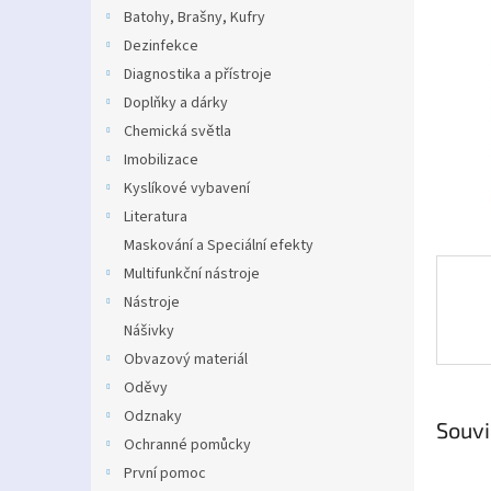
n
Batohy, Brašny, Kufry
e
Dezinfekce
l
Diagnostika a přístroje
Doplňky a dárky
Chemická světla
Imobilizace
Kyslíkové vybavení
Literatura
Maskování a Speciální efekty
Multifunkční nástroje
Nástroje
Nášivky
Obvazový materiál
Oděvy
Odznaky
Souvi
Ochranné pomůcky
První pomoc