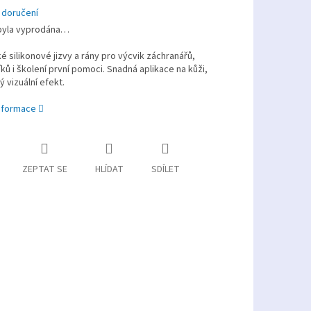
 doručení
byla vyprodána…
ké silikonové jizvy a rány pro výcvik záchranářů,
ků i školení první pomoci. Snadná aplikace na kůži,
ý vizuální efekt.
informace
ZEPTAT SE
HLÍDAT
SDÍLET