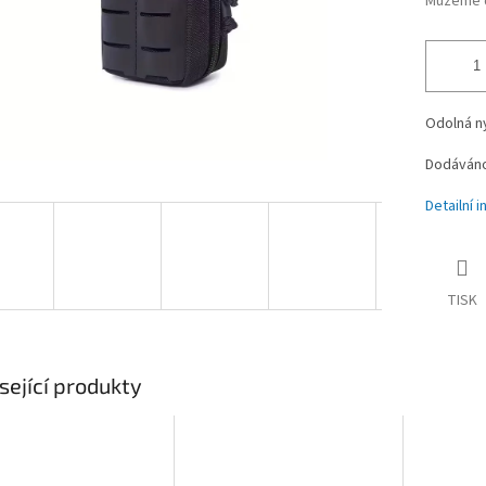
Můžeme d
Odolná n
Dodáváno
Detailní 
TISK
sející produkty