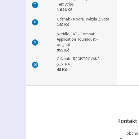
Test Strips
1 624 Kč
Odznak - Modrá Hvězda Života
140 Kč
Škrtidlo CAT - Combat
Application Tourniquet -
originál
955 Kč
Odznak - REGISTROVANÁ
SESTRA
48 Kč
Z
á
p
a
t
Kontakt
í
obcho