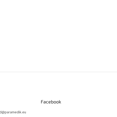
Facebook
d
@
paramedik.eu