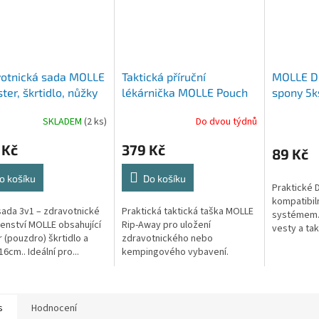
votnická sada MOLLE
Taktická příruční
MOLLE D-
ster, škrtidlo, nůžky
lékárnička MOLLE Pouch
spony 5k
akční set)
Rip-Away - černá
SKLADEM
(2 ks)
Do dvou týdnů
 Kč
379 Kč
89 Kč
o košíku
Do košíku
Praktické 
kompatibil
sada 3v1 – zdravotnické
Praktická taktická taška MOLLE
systémem. 
šenství MOLLE obsahující
Rip-Away pro uložení
vesty a ta
r (pouzdro) škrtidlo a
zdravotnického nebo
6cm.. Ideální pro...
kempingového vybavení.
Odnímatelná konstrukce...
s
Hodnocení