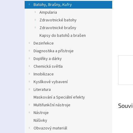
n
Batohy, Brašny, Kufry
e
Ampularia
l
Zdravotnické batohy
Zdravotnické brašny
Kapsy do batohů a brašen
Dezinfekce
Diagnostika a přístroje
Doplňky a dárky
Chemická světla
Imobilizace
Kyslíkové vybavení
Literatura
Maskování a Speciální efekty
Souvi
Multifunkční nástroje
Nástroje
Nášivky
Obvazový materiál