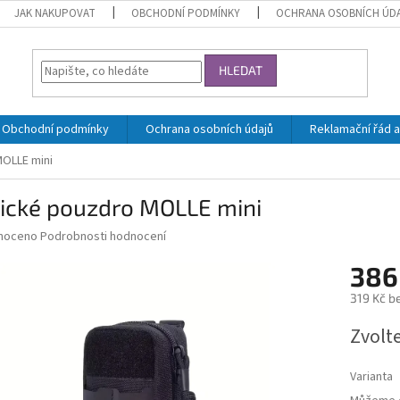
JAK NAKUPOVAT
OBCHODNÍ PODMÍNKY
OCHRANA OSOBNÍCH ÚD
HLEDAT
Obchodní podmínky
Ochrana osobních údajů
Reklamační řád a
MOLLE mini
tické pouzdro MOLLE mini
né
noceno
Podrobnosti hodnocení
ní
386
u
319 Kč b
Měrná
Zvolt
cena:
ek.
Varianta