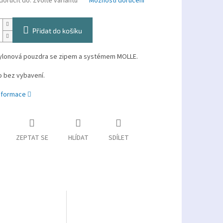
oručit do:
Zvolte variantu
Možnosti doručení
Přidat do košíku
ylonová pouzdra se zipem a systémem MOLLE.
 bez vybavení.
informace
ZEPTAT SE
HLÍDAT
SDÍLET