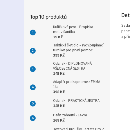
Det
Top 10 produktů
Sada
Kuličkové pero - Propiska -
pane
motiv Sanitka
a pří
25 Kč
Taktické škrtidlo – rychloupínací
turniket pro první pomoc
399 Kč
Odznak - DIPLOMOVANÁ
VŠEOBECNÁ SESTRA
145 Kč
Adaptér pro kapnometr EMMA -
1ks
398 Kč
Odznak - PRAKTICKÁ SESTRA
145 Kč
Peán zahnutý - 14 cm
168 Kč
Testovací proužky Lactate Pro 2