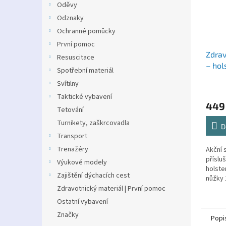
Oděvy
Odznaky
Ochranné pomůcky
První pomoc
Zdra
Resuscitace
– hol
Spotřební materiál
(3v1 
Svítilny
Taktické vybavení
449
Tetování
Turnikety, zaškrcovadla
D
Transport
Trenažéry
Akční 
příslu
Výukové modely
holste
Zajištění dýchacích cest
nůžky 1
Zdravotnický materiál | První pomoc
Ostatní vybavení
Značky
Popi