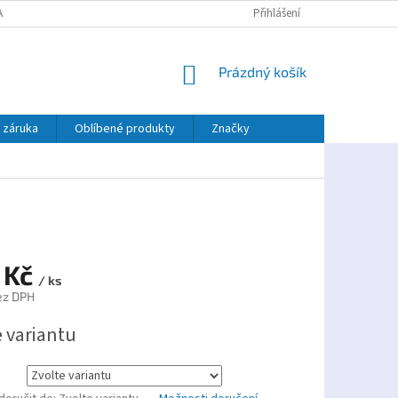
AJŮ
PLATBA TWISTO
Přihlášení
NÁKUPNÍ
Prázdný košík
KOŠÍK
 záruka
Oblíbené produkty
Značky
 Kč
/ ks
ez DPH
e variantu