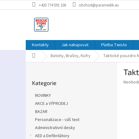
Přejít
+420 774 591 106
obchod@paramedik.eu
na
obsah
Kontakty
Jak nakupovat
Platba Twisto
Domů
Batohy, Brašny, Kufry
Taktické pouzdro 
P
Tak
o
Přeskočit
s
Průměr
Neohod
Kategorie
kategorie
t
hodnoce
r
produkt
NOVINKY
a
je
AKCE a VÝPRODEJ
0,0
n
z
BAZAR
n
5
í
Personalizace - váš text
hvězdič
p
Administrativní desky
a
AED a Defibrilátory