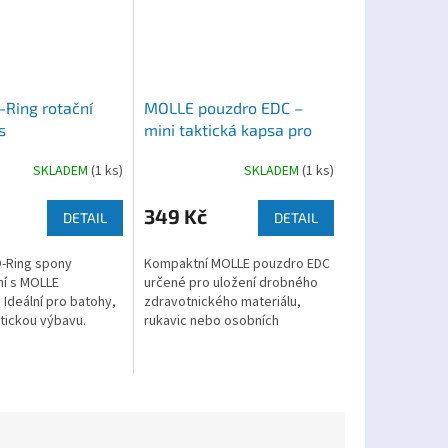
Ring rotační
MOLLE pouzdro EDC –
s
mini taktická kapsa pro
drobný zdravotnický
SKLADEM
(1 ks)
SKLADEM
(1 ks)
materiál
349 Kč
DETAIL
DETAIL
D-Ring spony
Kompaktní MOLLE pouzdro EDC
ní s MOLLE
určené pro uložení drobného
Ideální pro batohy,
zdravotnického materiálu,
ktickou výbavu.
rukavic nebo osobních
pomůcek....