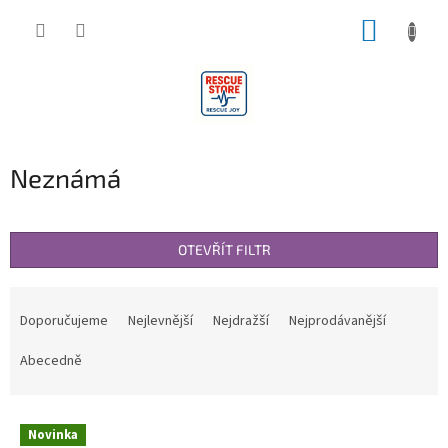
Přejít
NÁKUP
na
obsah
KOŠÍK
Neznámá
OTEVŘÍT FILTR
Ř
a
Doporučujeme
Nejlevnější
Nejdražší
Nejprodávanější
z
e
Abecedně
n
í
V
p
Novinka
ý