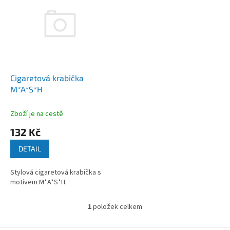
r
p
o
i
d
s
u
p
k
r
t
o
ů
d
Cigaretová krabička
u
M*A*S*H
k
t
Zboží je na cestě
ů
132 Kč
DETAIL
Stylová cigaretová krabička s
motivem M*A*S*H.
1
položek celkem
O
v