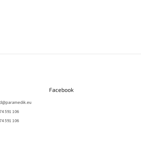
Facebook
d
@
paramedik.eu
74 591 106
74 591 106