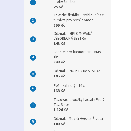
motiv Sanitka
25 Kč
Taktické škrtidlo – rychloupínací
turniket pro první pomoc
399 Kč
Odznak - DIPLOMOVANÁ
VŠEOBECNÁ SESTRA
145 Kč
Adaptér pro kapnometr EMMA -
1ks
398 Kč
Odznak - PRAKTICKÁ SESTRA
145 Kč
Peán zahnutý - 14 cm
168 Kč
Testovací proužky Lactate Pro 2
Test Strips
1 624 Kč
Odznak - Modrá Hvězda Života
140 Kč