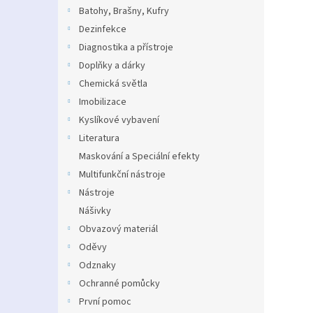
n
Batohy, Brašny, Kufry
e
Dezinfekce
l
Diagnostika a přístroje
Doplňky a dárky
Chemická světla
Imobilizace
Kyslíkové vybavení
Literatura
Maskování a Speciální efekty
Multifunkční nástroje
Nástroje
Nášivky
Obvazový materiál
Oděvy
Odznaky
Ochranné pomůcky
První pomoc