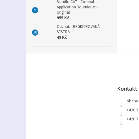
Škrtidlo CAT - Combat
Application Tourniquet -
originál
955 Kč
Odznak - REGISTROVANÁ
SESTRA
48 Kč
Z
á
p
a
t
Kontakt
í
obcho
+420 7
+420 7