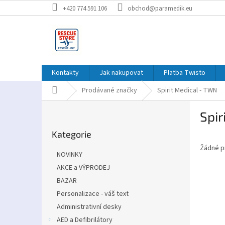
Přejít
+420 774 591 106
obchod@paramedik.eu
na
obsah
Kontakty
Jak nakupovat
Platba Twisto
Domů
Prodávané značky
Spirit Medical - TWN
P
Spir
o
Přeskočit
s
Kategorie
kategorie
t
Žádné p
r
NOVINKY
a
AKCE a VÝPRODEJ
n
BAZAR
n
í
Personalizace - váš text
p
Administrativní desky
a
AED a Defibrilátory