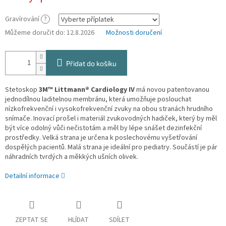
Gravírování
?
Můžeme doručit do:
12.8.2026
Možnosti doručení
Přidat do košíku
Stetoskop
3M™
Littmann® Cardiology IV
má novou patentovanou
jednodílnou laditelnou membránu, která umožňuje poslouchat
nízkofrekvenční i vysokofrekvenční zvuky na obou stranách hrudního
snímače. Inovací prošel i materiál zvukovodných hadiček, který by měl
být více odolný vůči nečistotám a měl by lépe snášet dezinfekční
prostředky. Velká strana je určena k poslechovému vyšetřování
dospělých pacientů. Malá strana je ideální pro pediatry. Součástí je pár
náhradních tvrdých a měkkých ušních olivek.
Detailní informace
ZEPTAT SE
HLÍDAT
SDÍLET