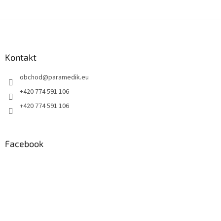
Z
á
p
a
Kontakt
t
obchod
@
paramedik.eu
í
+420 774 591 106
+420 774 591 106
Facebook