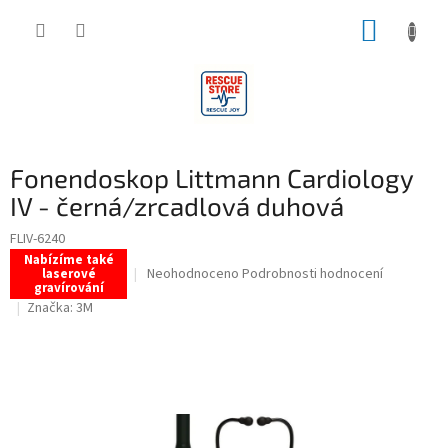
Přejít
NÁKUP
na
obsah
KOŠÍK
Fonendoskop Littmann Cardiology
IV - černá/zrcadlová duhová
FLIV-6240
Nabízíme také
Průměrné
Neohodnoceno
Podrobnosti hodnocení
laserové
gravírování
hodnocení
Značka:
3M
produktu
je
0,0
z
5
hvězdiček.