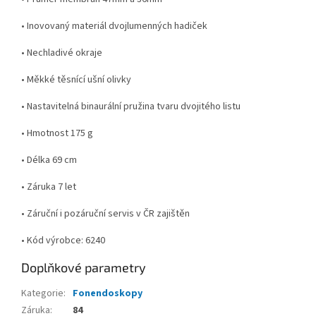
• Inovovaný materiál dvojlumenných hadiček
• Nechladivé okraje
• Měkké těsnící ušní olivky
• Nastavitelná binaurální pružina tvaru dvojitého listu
• Hmotnost 175 g
• Délka 69 cm
• Záruka 7 let
• Záruční i pozáruční servis v ČR zajištěn
• Kód výrobce: 6240
Doplňkové parametry
Kategorie
:
Fonendoskopy
Záruka
:
84