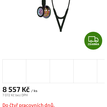
Z
ZDARMA
D
A
R
M
A
8 557 Kč
/ ks
7 072 Kč
bez DPH
Měrná
Do čtyř pracovních dnů.
cena: