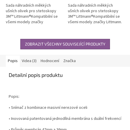
Sada náhradních měkkých
Sada náhradních měkkých
ušních olivek pro stetoskopy
ušních olivek pro stetoskopy
3M™ Littmann®Kompatibilní se
3M™ Littmann®Kompatibilní se
všemi modely značky
všemi modely značky Littmann.
Littmann.Sada...
Sada...
ZOBRAZIT VŠECHNY SOUVISEJÍCÍ PRODUKTY
Popis
Videa (3)
Hodnocení
Značka
Detailní popis produktu
Popis:
• Snímač z kombinace masivní nerezové oceli
• Inovovaná patentovaná jednodílná membrána s duální frekvencí
• Průměr membrán 47mm a 36mm