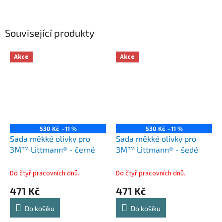
Související produkty
Akce
Akce
530 Kč
–11 %
530 Kč
–11 %
Sada měkké olivky pro
Sada měkké olivky pro
3M™ Littmann® - černé
3M™ Littmann® - šedé
Do čtyř pracovních dnů.
Do čtyř pracovních dnů.
471 Kč
471 Kč
Do košíku
Do košíku