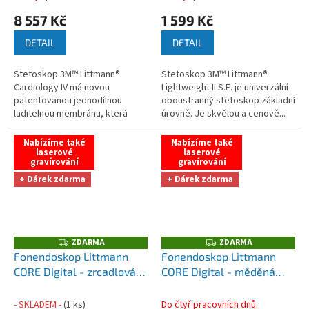
8 557 Kč
1 599 Kč
DETAIL
DETAIL
Stetoskop 3M™ Littmann®
Stetoskop 3M™ Littmann®
Cardiology IV má novou
Lightweight II S.E. je univerzální
patentovanou jednodílnou
oboustranný stetoskop základní
laditelnou membránu, která
úrovně. Je skvělou a cenově...
umožňuje...
Nabízíme také
Nabízíme také
laserové
laserové
gravírování
gravírování
+ Dárek zdarma
+ Dárek zdarma
ZDARMA
ZDARMA
Z
Z
D
D
Fonendoskop Littmann
Fonendoskop Littmann
A
A
CORE Digital - zrcadlová
CORE Digital - měděná
R
R
M
M
edice
+ Zdarma - Pouzdro
edice
+ Zdarma - Pouzdro
A
A
na fonendoskop Cardiopod
na fonendoskop Cardiopod
- SKLADEM -
(1 ks)
Do čtyř pracovních dnů.