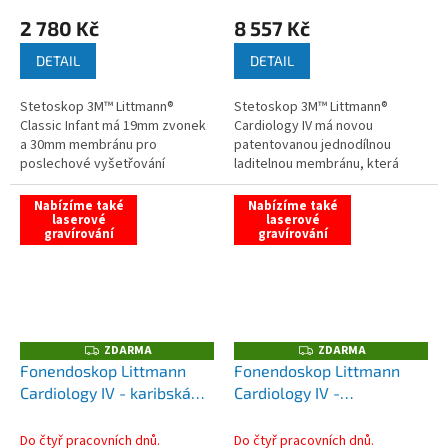
2 780 Kč
8 557 Kč
DETAIL
DETAIL
Stetoskop 3M™ Littmann®
Stetoskop 3M™ Littmann®
Classic Infant má 19mm zvonek
Cardiology IV má novou
a 30mm membránu pro
patentovanou jednodílnou
poslechové vyšetřování
laditelnou membránu, která
kojenců. Doporučený...
umožňuje...
Nabízíme také
Nabízíme také
laserové
laserové
gravírování
gravírování
ZDARMA
ZDARMA
Z
Z
D
D
Fonendoskop Littmann
Fonendoskop Littmann
A
A
Cardiology IV - karibská
Cardiology IV -
R
R
M
M
modrá/kouřová zrcadlová
námořnická
A
A
modrá/zrcadlová duhová
Do čtyř pracovních dnů.
Do čtyř pracovních dnů.