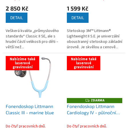
ů
2 850 Kč
1 599 Kč
DETAIL
DETAIL
Veškerá kvalita „průmyslového
Stetoskop 3M™ Littmann®
standardu“ Classic II SE, ale s
Lightweight II S.E. je univerzální
hrudní částí velikosti pro děti –
oboustranný stetoskop základní
větší než...
úrovně. Je skvělou a cenově...
Nabízíme také
Nabízíme také
laserové
laserové
gravírování
gravírování
ZDARMA
Z
D
Fonendoskop Littmann
Fonendoskop Littmann
A
Classic III - marine blue
Cardiology IV - půlnoční
R
M
modrá
A
Do čtyř pracovních dnů.
Do čtyř pracovních dnů.