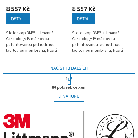
8 557 Kč
8 557 Kč
DETAIL
DETAIL
Stetoskop 3M™ Littmann®
Stetoskop 3M™ Littmann®
Cardiology IV má novou
Cardiology IV má novou
patentovanou jednodílnou
patentovanou jednodílnou
laditelnou membránu, která
laditelnou membránu, která
umožňuje...
umožňuje...
NAČÍST 18 DALŠÍCH
S
1
5
t
O
r
80
položek celkem
v
á
l
NAHORU
n
á
k
d
o
v
a
á
c
n
í
í
p
r