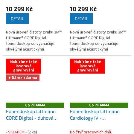
II
II
10 299 Kč
10 299 Kč
DETAIL
DETAIL
Nová úroveň čistoty zvuku 3M™
Nová úroveň čistoty zvuku 3M™
Littmann® CORE Digital
Littmann® CORE Digital
fonendoskop se vyznačuje
fonendoskop se vyznačuje
skvělými akustickými
skvělými akustickými
vlastnostmi....
vlastnostmi....
Nabízíme také
Nabízíme také
laserové
laserové
gravírování
gravírování
+ Dárek zdarma
ZDARMA
ZDARMA
Z
Z
D
D
Fonendoskop Littmann
Fonendoskop Littmann
A
A
CORE Digital - duhová
Cardiology IV -
R
R
M
M
edice
+ Zdarma - Pouzdro
švestková/duhová/zrcadlová
A
A
na fonendoskop Cardiopod
- SKLADEM -
(2 ks)
Do čtyř pracovních dnů.