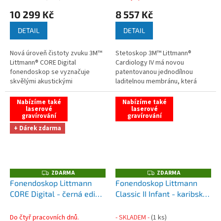
II
10 299 Kč
8 557 Kč
DETAIL
DETAIL
Nová úroveň čistoty zvuku 3M™
Stetoskop 3M™ Littmann®
Littmann® CORE Digital
Cardiology IV má novou
fonendoskop se vyznačuje
patentovanou jednodílnou
skvělými akustickými
laditelnou membránu, která
vlastnostmi....
umožňuje...
Nabízíme také
Nabízíme také
laserové
laserové
gravírování
gravírování
+ Dárek zdarma
ZDARMA
ZDARMA
Z
Z
D
D
Fonendoskop Littmann
Fonendoskop Littmann
A
A
CORE Digital - černá edice
Classic II Infant - karibská
R
R
M
M
+ Zdarma - Pouzdro na
modrá
A
A
fonendoskop Cardiopod II
Do čtyř pracovních dnů.
- SKLADEM -
(1 ks)