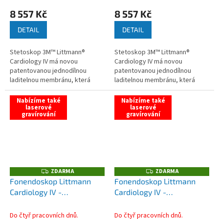
8 557 Kč
8 557 Kč
DETAIL
DETAIL
Stetoskop 3M™ Littmann®
Stetoskop 3M™ Littmann®
Cardiology IV má novou
Cardiology IV má novou
patentovanou jednodílnou
patentovanou jednodílnou
laditelnou membránu, která
laditelnou membránu, která
umožňuje...
umožňuje...
Nabízíme také
Nabízíme také
laserové
laserové
gravírování
gravírování
ZDARMA
ZDARMA
Z
Z
D
D
Fonendoskop Littmann
Fonendoskop Littmann
A
A
Cardiology IV -
Cardiology IV -
R
R
M
M
malinová/zrcadlová
černá/zrcadlová černá
A
A
duhová
Do čtyř pracovních dnů.
Do čtyř pracovních dnů.