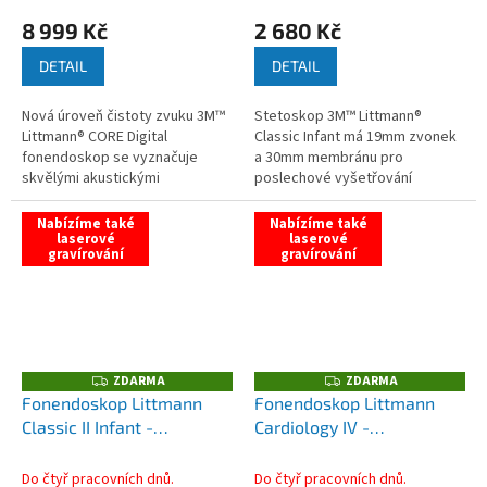
8 999 Kč
2 680 Kč
DETAIL
DETAIL
Nová úroveň čistoty zvuku 3M™
Stetoskop 3M™ Littmann®
Littmann® CORE Digital
Classic Infant má 19mm zvonek
fonendoskop se vyznačuje
a 30mm membránu pro
skvělými akustickými
poslechové vyšetřování
vlastnostmi....
kojenců. Doporučený...
Nabízíme také
Nabízíme také
laserové
laserové
gravírování
gravírování
ZDARMA
ZDARMA
Z
Z
D
D
Fonendoskop Littmann
Fonendoskop Littmann
A
A
Classic II Infant -
Cardiology IV -
R
R
M
M
malinová/duhová
šedá/zrcadlová černá
A
A
Do čtyř pracovních dnů.
Do čtyř pracovních dnů.