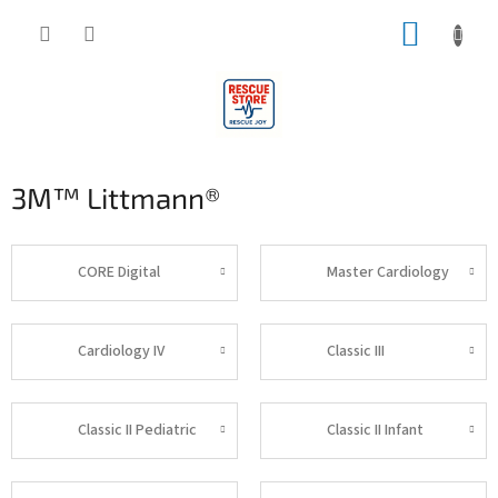
Přejít
NÁKUP
na
obsah
KOŠÍK
3M™ Littmann®
CORE Digital
Master Cardiology
Cardiology IV
Classic III
Classic II Pediatric
Classic II Infant