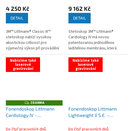
4 250 Kč
9 162 Kč
DETAIL
DETAIL
3M™ Littmann® Classic III™
Stetoskop 3M™ Littmann®
stetoskop nabízí vysokou
Cardiology IV má novou
akustickou citlivost pro
patentovanou jednodílnou
výjimečný výkon při provádění
laditelnou membránu, která
vyšetření....
umožňuje...
Nabízíme také
Nabízíme také
laserové
laserové
gravírování
gravírování
ZDARMA
Z
D
Fonendoskop Littmann
Fonendoskop Littmann
A
Cardiology IV -
Lightweight II S.E. -
R
M
alabastrová
karibská modrá
A
Do čtyř pracovních dnů.
Do čtyř pracovních dnů.