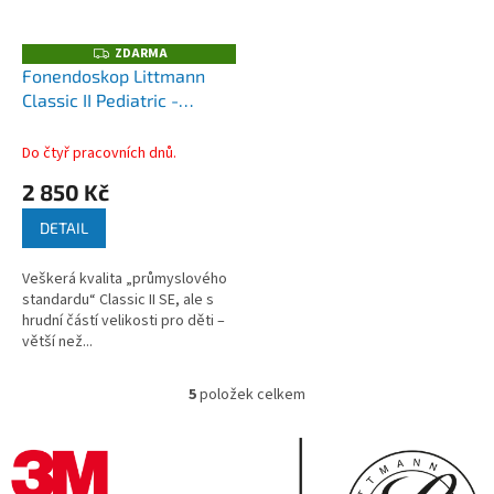
ZDARMA
Z
D
Fonendoskop Littmann
A
Classic II Pediatric -
R
M
karibská modrá duhová
A
Do čtyř pracovních dnů.
2 850 Kč
DETAIL
Veškerá kvalita „průmyslového
standardu“ Classic II SE, ale s
hrudní částí velikosti pro děti –
větší než...
5
položek celkem
O
v
l
á
d