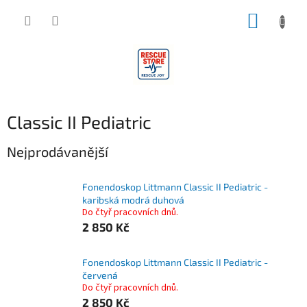
Přejít
NÁKUP
na
obsah
KOŠÍK
Classic II Pediatric
Nejprodávanější
Fonendoskop Littmann Classic II Pediatric -
karibská modrá duhová
Do čtyř pracovních dnů.
2 850 Kč
Fonendoskop Littmann Classic II Pediatric -
červená
Do čtyř pracovních dnů.
2 850 Kč