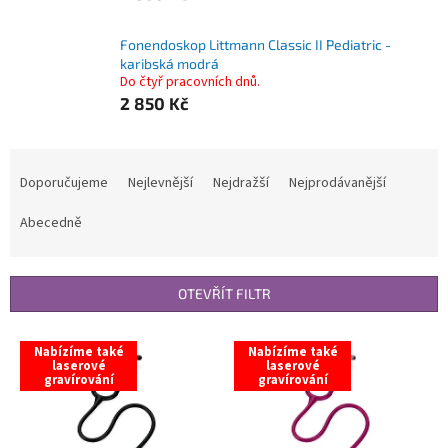
Fonendoskop Littmann Classic II Pediatric -
karibská modrá
Do čtyř pracovních dnů.
2 850 Kč
Ř
a
Doporučujeme
Nejlevnější
Nejdražší
Nejprodávanější
z
e
Abecedně
n
í
p
OTEVŘÍT FILTR
r
o
V
Nabízíme také
Nabízíme také
d
ý
laserové
laserové
u
gravírování
gravírování
p
k
i
t
s
ů