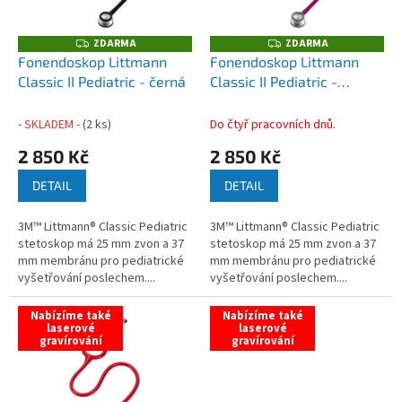
p
r
o
ZDARMA
ZDARMA
Z
Z
D
D
d
Fonendoskop Littmann
Fonendoskop Littmann
A
A
u
Classic II Pediatric - černá
Classic II Pediatric -
R
R
M
M
k
malinová
A
A
t
- SKLADEM -
(2 ks)
Do čtyř pracovních dnů.
ů
2 850 Kč
2 850 Kč
DETAIL
DETAIL
3M™ Littmann® Classic Pediatric
3M™ Littmann® Classic Pediatric
stetoskop má 25 mm zvon a 37
stetoskop má 25 mm zvon a 37
mm membránu pro pediatrické
mm membránu pro pediatrické
vyšetřování poslechem....
vyšetřování poslechem....
Nabízíme také
Nabízíme také
laserové
laserové
gravírování
gravírování