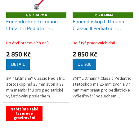
ZDARMA
ZDARMA
Z
Z
D
D
Fonendoskop Littmann
Fonendoskop Littmann
A
A
Classic II Pediatric -
Classic II Pediatric -
R
R
M
M
červená
karibská modrá
A
A
Do čtyř pracovních dnů.
Do čtyř pracovních dnů.
2 850 Kč
2 850 Kč
DETAIL
DETAIL
3M™ Littmann® Classic Pediatric
3M™ Littmann® Classic Pediatric
stetoskop má 25 mm zvon a 37
stetoskop má 25 mm zvon a 37
mm membránu pro pediatrické
mm membránu pro pediatrické
vyšetřování poslechem....
vyšetřování poslechem....
Nabízíme také
laserové
gravírování